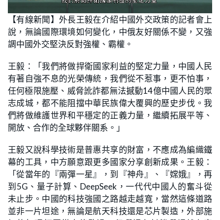
L
U
o
n
【有線新聞】外長王毅在介紹中國外交政策的記者會上
a
m
d
u
說，無論國際環境如何變化，中俄友好關係不變，又強
e
t
d
e
:
調中國外交堅決反對強權、霸權。
2
8
.
王毅：「我們將做捍衛國家利益的堅定力量，中國人民
2
1
有著自強不息的光榮傳統，我們從不惹事，更不怕事，
%
任何極限施壓、威脅訛詐都無法撼動14億中國人民的眾
志成城，都不能阻擋中華民族偉大覆興的歷史步伐。我
們將做維護世界和平穩定的正義力量，繼續拓展平等、
開放、合作的全球夥伴關系。」
王毅又說科學技術是普惠共享的財富，不應成為編織鐵
幕的工具，中方願意跟更多國家分享創新成果。王毅：
「從當年的『兩彈一星』，到『神舟』、『嫦娥』，再
到5G、量子計算、DeepSeek，一代代中國人的奮斗從
未止步。中國的科技強國之路越走越寬，當然這條道路
並非一片坦途，無論是航天科技還是芯片製造，外部施