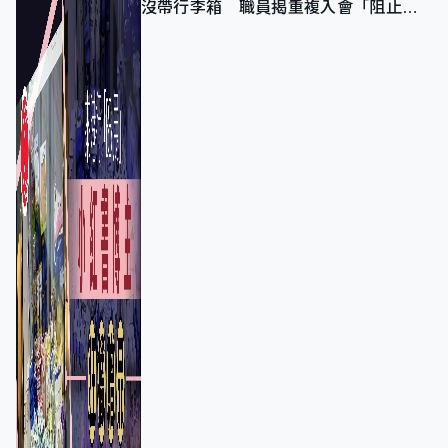
沒帶行李箱 職員揭重複入會「阻止唔
到」