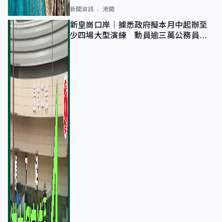
新聞資訊
港聞
新皇崗口岸｜據悉政府擬本月中起辦至
少四場大型演練 動員逾三萬公務員人
次測試