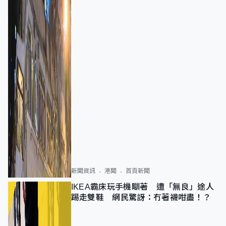
新聞資訊
港聞
首頁新聞
IKEA霸床玩手機瞓著 遭「無良」途人
踢走雙鞋 網民驚訝：冇著襪咁盡！？