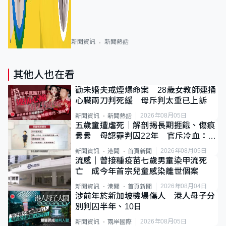
新聞資訊
新聞熱話
其他人也在看
勸未婚夫戒煙爆命案 28歲女教師連捅
心臟兩刀判死緩 母斥判太重已上訴
2026年08月05日
新聞資訊
新聞熱話
五歲童遭虐死｜解剖揭長期捱餓、傷痕
纍纍 母認罪判囚22年 官斥冷血：同
類案最惡劣
2026年08月05日
新聞資訊
港聞
首頁新聞
流感｜曾接種疫苗七歲男童染甲流死
亡 成今年首宗兒童感染離世個案
2026年08月04日
新聞資訊
港聞
首頁新聞
涉前年於新加坡機場傷人 港人母子分
別判囚半年、10日
2026年08月05日
新聞資訊
兩岸國際