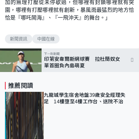
加的無理打壓從未停歇過，但哪裡有封鎖哪裡就有突
圍，哪裡有打壓哪裡就有創新，暴風雨最猛烈的地方恰
恰是『哪吒鬧海』、『一飛沖天』的舞台。」
新聞資訊
中國在線
下一則新聞
印第安韋爾斯網球賽 拉杜簡奴女
單首圈負內島萌夏
推薦閱讀
九龍城學生宿舍地盤39歲安全經理失
足 14樓墮至4樓工作台、送院不治