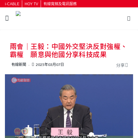
i-CABLE
HOY TV
有線寬頻及電訊服務
返回
兩會｜王毅：中國外交堅決反對強權、
按輸入鍵開始搜尋
霸權 願意與他國分享科技成果
有線新聞
2025年03月07日
分享