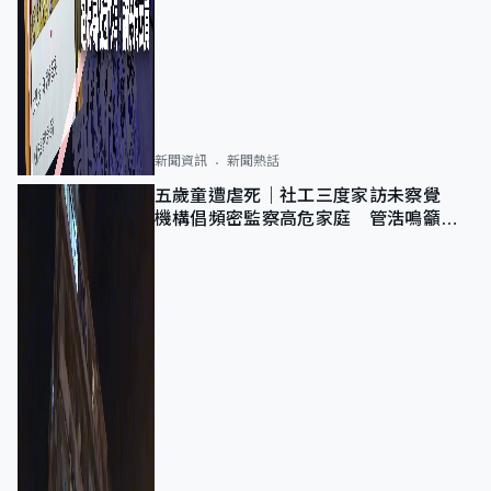
新聞資訊
新聞熱話
五歲童遭虐死｜社工三度家訪未察覺
機構倡頻密監察高危家庭 管浩鳴籲加
強跨部門協作