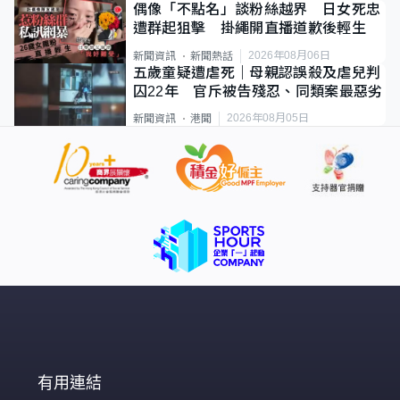
偶像「不點名」談粉絲越界 日女死忠
遭群起狙擊 掛繩開直播道歉後輕生
2026年08月06日
新聞資訊
新聞熱話
五歲童疑遭虐死｜母親認誤殺及虐兒判
囚22年 官斥被告殘忍、同類案最惡劣
2026年08月05日
新聞資訊
港聞
有用連結