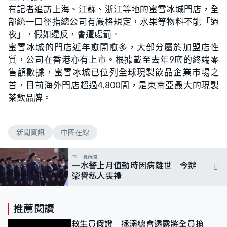
有記者追訪上海、江蘇、浙江等地的蜜雪冰城門店，全
部統一口徑指總公司有嚴格規定，水果等物料不能「過
夜」，假如違反，會遭處罰。
蜜雪冰城的門店近年愈開愈多，大部分屬於加盟店性
質，公司在香港亦有上市。根據截至去年9底的終端零
售額數據，蜜雪冰城已位列全球現製飲品企業市場之
首，目前海外門店超過4,800間，是東南亞最大的現製
茶飲品牌。
新聞資訊
中國在線
下一則新聞
一水警上月值勤時因病離世 今辦
榮譽私人喪禮
推薦閱讀
救生員假證｜拯溺總會透露將全員換