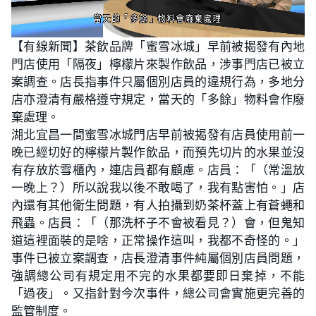
L
U
o
n
【有線新聞】茶飲品牌「蜜雪冰城」早前被揭發有內地
a
m
d
u
門店使用「隔夜」檸檬片來製作飲品，涉事門店已被立
e
t
d
e
:
案調查。店長指事件只屬個別店員的違規行為，多地分
2
7
店亦澄清有嚴格遵守規定，當天的「多餘」物料會作廢
.
7
棄處理。
8
%
湖北宜昌一間蜜雪冰城門店早前被揭發有店員使用前一
晚已經切好的檸檬片製作飲品，而預先切片的水果並沒
有存放於雪櫃內，連店員都有顧慮。店員：「（常溫放
一晚上？）所以說我以後不敢喝了，我有點害怕。」店
內還有其他衛生問題，有人拍攝到奶茶杯蓋上有蒼蠅和
飛蟲。店員：「（那洗杯子不會被看見？）會，但鬼知
道這裡面裝的是啥，正常操作這叫，我都不奇怪的。」
事件已被立案調查，店長澄清事件純屬個別店員問題，
強調總公司有規定用不完的水果都要即日棄掉，不能
「過夜」。又指針對今次事件，總公司會實施更完善的
監管制度。