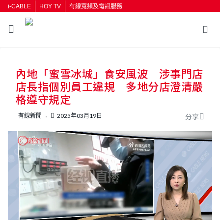
i-CABLE
HOY TV
有線寬頻及電訊服務
返回
內地「蜜雪冰城」食安風波 涉事門店
按輸入鍵開始搜尋
店長指個別員工違規 多地分店澄清嚴
格遵守規定
有線新聞
2025年03月19日
分享