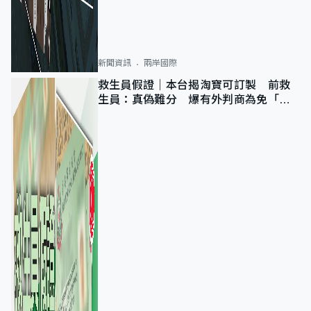
新聞資訊
兩岸國際
救生員假證｜本台揭淘寶可訂製 前救
生員：真偽難分 爆有外判商為免「封
池」沒做足檢查