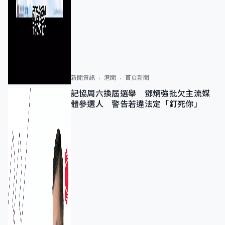
新聞資訊
港聞
首頁新聞
記協周六換屆選舉 鄧炳強批欠主流媒
體參選人 警告若違法定「釘死你」