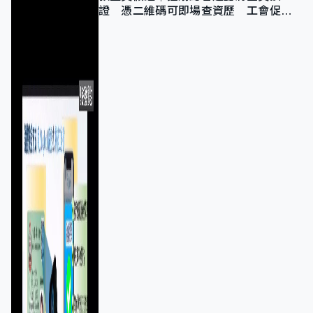
證 憑二維碼可即場查資歷 工會促加
強巡查