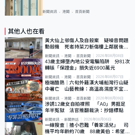
新聞資訊
港聞
首頁新聞
其他人也在看
黃大仙上邨傷人及自殺案 疑噪音問題
動殺機 死者持菜刀斬傷樓上鄰居後墮
斃
2026年08月08日
新聞資訊
港聞
首頁新聞
43歲主婦墮內地公安電騙陷阱 分81次
轉賬「保證金」損失近6900萬元
2026年08月07日
新聞資訊
港聞
首頁新聞
極端酷熱｜六旬外籍漢大埔船灣行山疑
中暑亡 山藝教練：高溫高濕度不宜遠
足
2026年08月09日
新聞資訊
港聞
首頁新聞
涉誘12歲女自拍祼照 「A0」男捱足
年半冤獄 法官推翻裁決：抄錯標點
2026年08月06日
新聞資訊
新聞熱話
一線搜查｜揸小巴難「養家活兒」 司
機平均年齡約70歲 88歲黃伯：希望一