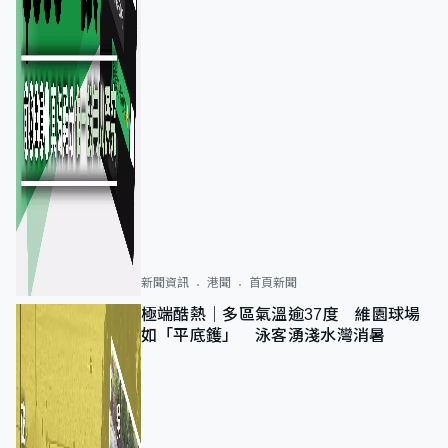
新聞資訊
港聞
首頁新聞
極端酷熱｜多區氣溫逾37度 維園球場
如「平底鑊」 泳客湧淺水灣消暑