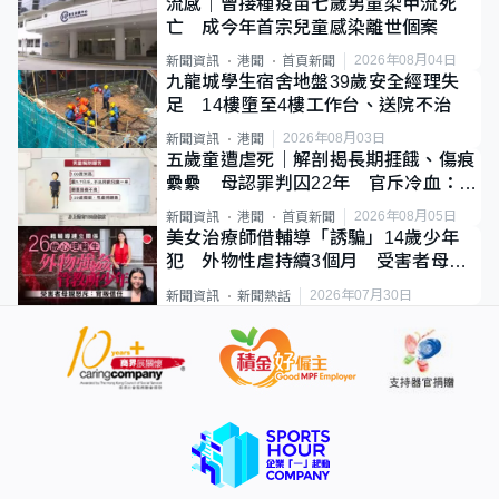
流感｜曾接種疫苗七歲男童染甲流死
亡 成今年首宗兒童感染離世個案
2026年08月04日
新聞資訊
港聞
首頁新聞
九龍城學生宿舍地盤39歲安全經理失
足 14樓墮至4樓工作台、送院不治
2026年08月03日
新聞資訊
港聞
五歲童遭虐死｜解剖揭長期捱餓、傷痕
纍纍 母認罪判囚22年 官斥冷血：同
類案最惡劣
2026年08月05日
新聞資訊
港聞
首頁新聞
美女治療師借輔導「誘騙」14歲少年
犯 外物性虐持續3個月 受害者母：
要保護其他人
2026年07月30日
新聞資訊
新聞熱話