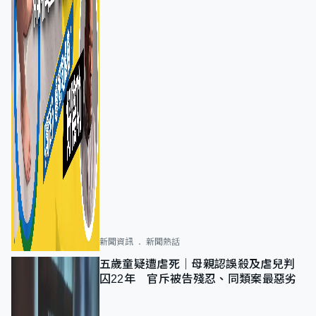
新聞資訊
新聞熱話
五歲童疑遭虐死｜母親認誤殺及虐兒判
囚22年 官斥被告殘忍、同類案最惡劣