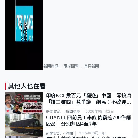
新聞資訊
兩岸國際
首頁新聞
其他人也在看
印度KOL數百元「窮遊」中國 靠接濟
「嫌三嫌四」惹爭議 網民：不歡迎劣
質旅客
2026年08月02日
新聞資訊
新聞熱話
CHANEL四前員工串謀偷竊逾700件銷
毀品 分別判囚4至7年
2026年08月03日
新聞資訊
港聞