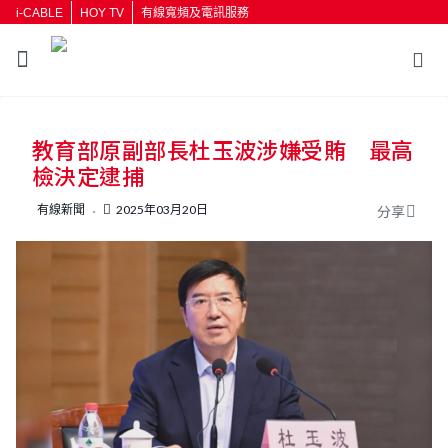
i-CABLE
HOY TV
有線寬頻及電訊服務
返回
教育部原副部長杜玉波涉嫌受賄 最高
按輸入鍵開始搜尋
檢決定逮捕
有線新聞
2025年03月20日
分享