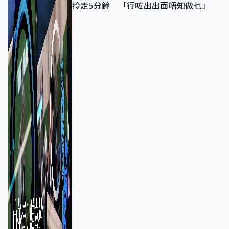
拎走5分鐘 「行咗出出面唔知做乜」