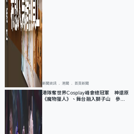
新聞資訊
港聞
首頁新聞
港隊奪世界Cosplay峰會總冠軍 神還原
《魔物獵人》、舞台融入獅子山 參賽
者：讓大家認識香港