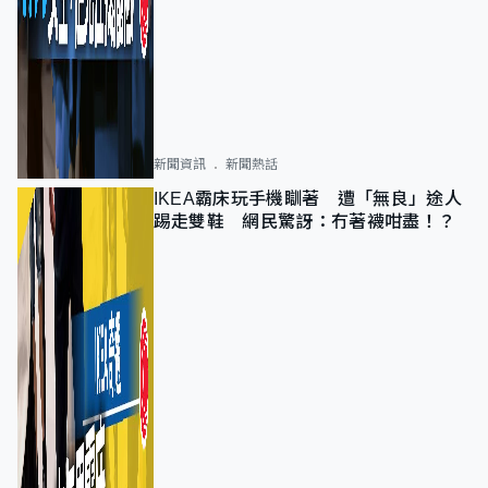
新聞資訊
新聞熱話
IKEA霸床玩手機瞓著 遭「無良」途人
踢走雙鞋 網民驚訝：冇著襪咁盡！？