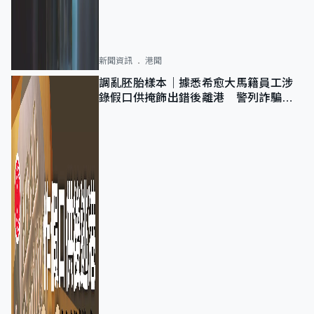
新聞資訊
港聞
調亂胚胎樣本｜據悉希愈大馬籍員工涉
錄假口供掩飾出錯後離港 警列詐騙
正通緝在逃人士