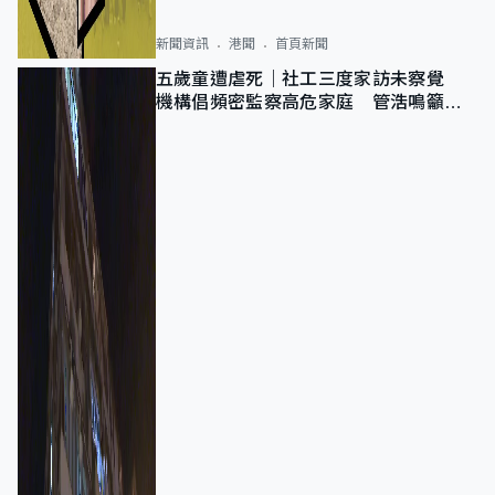
新聞資訊
港聞
首頁新聞
五歲童遭虐死｜社工三度家訪未察覺
機構倡頻密監察高危家庭 管浩鳴籲加
強跨部門協作