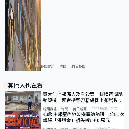
新聞資訊
港聞
首頁新聞
其他人也在看
黃大仙上邨傷人及自殺案 疑噪音問題
動殺機 死者持菜刀斬傷樓上鄰居後墮
斃
2026年08月08日
新聞資訊
港聞
首頁新聞
43歲主婦墮內地公安電騙陷阱 分81次
轉賬「保證金」損失近6900萬元