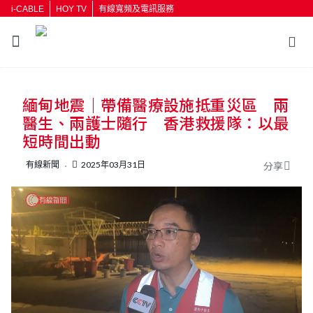
i-CABLE
HOY TV
有線寬頻及電訊服務
返回
緬甸地震｜帶備醫療設施抵重災區 兩
按輸入鍵開始搜尋
醫生、兩護士隨行 香港救援隊：以最
短時間出動
有線新聞
2025年03月31日
分享