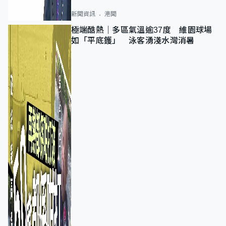
新聞資訊
港聞
極端酷熱｜多區氣溫逾37度 維園球場
如「平底鑊」 泳客湧淺水灣消暑