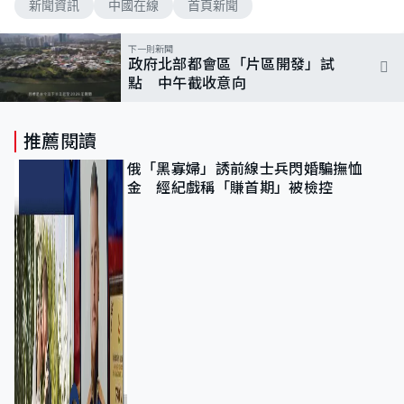
新聞資訊
中國在線
首頁新聞
下一則新聞
政府北部都會區「片區開發」試
點 中午截收意向
推薦閱讀
俄「黑寡婦」誘前線士兵閃婚騙撫恤
金 經紀戲稱「賺首期」被檢控