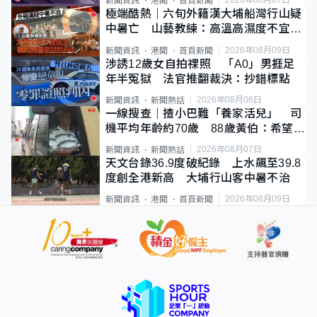
2026年08月07日
新聞資訊
港聞
首頁新聞
極端酷熱｜六旬外籍漢大埔船灣行山疑
中暑亡 山藝教練：高溫高濕度不宜遠
足
2026年08月09日
新聞資訊
港聞
首頁新聞
涉誘12歲女自拍祼照 「A0」男捱足
年半冤獄 法官推翻裁決：抄錯標點
2026年08月06日
新聞資訊
新聞熱話
一線搜查｜揸小巴難「養家活兒」 司
機平均年齡約70歲 88歲黃伯：希望一
直揸落去
2026年08月07日
新聞資訊
新聞熱話
天文台錄36.9度破紀錄 上水飆至39.8
度創全港新高 大埔行山客中暑不治
2026年08月09日
新聞資訊
港聞
首頁新聞