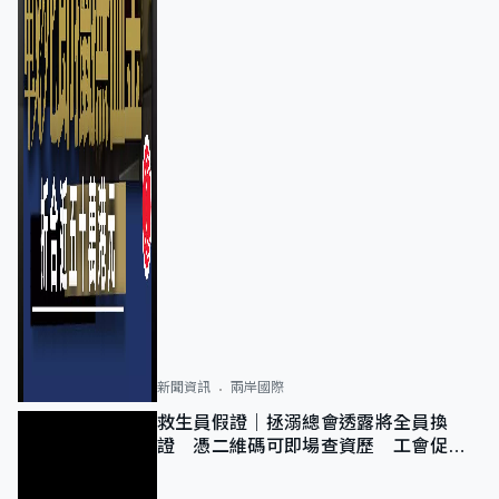
新聞資訊
兩岸國際
救生員假證｜拯溺總會透露將全員換
證 憑二維碼可即場查資歷 工會促加
強巡查