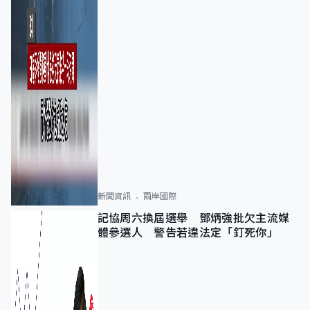
新聞資訊
兩岸國際
記協周六換屆選舉 鄧炳強批欠主流媒
體參選人 警告若違法定「釘死你」