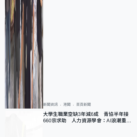
新聞資訊
港聞
首頁新聞
大學生職業空缺3年減6成 青協半年接
660宗求助 人力資源學會：AI浪潮重整
職位需求