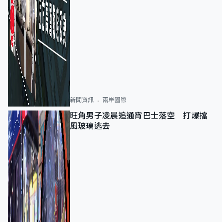
新聞資訊
兩岸國際
旺角男子凌晨追通宵巴士落空 打爆擋
風玻璃逃去