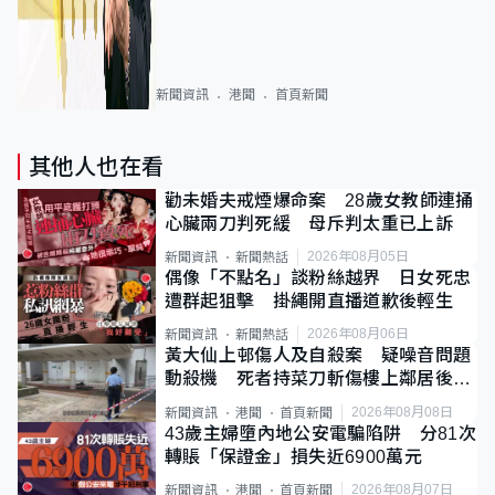
新聞資訊
港聞
首頁新聞
其他人也在看
勸未婚夫戒煙爆命案 28歲女教師連捅
心臟兩刀判死緩 母斥判太重已上訴
2026年08月05日
新聞資訊
新聞熱話
偶像「不點名」談粉絲越界 日女死忠
遭群起狙擊 掛繩開直播道歉後輕生
2026年08月06日
新聞資訊
新聞熱話
黃大仙上邨傷人及自殺案 疑噪音問題
動殺機 死者持菜刀斬傷樓上鄰居後墮
斃
2026年08月08日
新聞資訊
港聞
首頁新聞
43歲主婦墮內地公安電騙陷阱 分81次
轉賬「保證金」損失近6900萬元
2026年08月07日
新聞資訊
港聞
首頁新聞