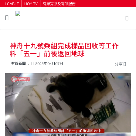
i-CABLE
HOY TV
有線寬頻及電訊服務
神舟十九號乘組完成樣品回收等工作
料「五一」前後返回地球
有線新聞
2025年04月07日
分享