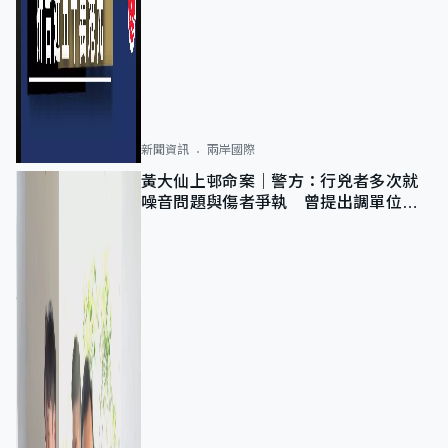
新聞資訊
兩岸國際
黃大仙上邨命案｜警方：行兇者多次就
噪音問題與傷者爭執 曾提出調單位已
獲批