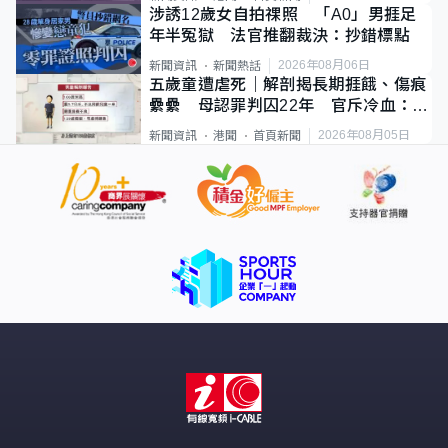
涉誘12歲女自拍祼照 「A0」男捱足
年半冤獄 法官推翻裁決：抄錯標點
2026年08月06日
新聞資訊
新聞熱話
五歲童遭虐死｜解剖揭長期捱餓、傷痕
纍纍 母認罪判囚22年 官斥冷血：同
類案最惡劣
2026年08月05日
新聞資訊
港聞
首頁新聞