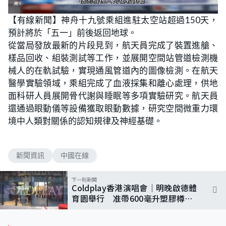
L
U
o
n
【有線新聞】神舟十九號乘組進駐太空站超過150天，
a
m
d
u
預計將於「五一」前後返回地球。
e
t
d
e
:
從當局發放最新的片段見到，航天員完成了裝置進艙、
6
7
樣品回收、組裝測試等工作，並展開空間站管道檢測機
.
3
械人的在軌試驗，實現通風管道內的圖像檢測。在航天
5
%
醫學實驗領域，乘組完成了血液採集和離心處理，供地
面科研人員展開骨代謝與睡眠等多項實驗研究。航天員
還通過眼動儀等設備獲取眼動數據，研究空間微重力環
境中人類對關係的認知規律及神經基礎。
新聞資訊
中國在線
下一則新聞
Coldplay香港演唱會｜明晚啟德體
育園舉行 准帶600毫升塑膠樽或
杯 禁攜專業相機、橫幅