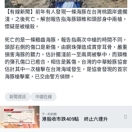
L
U
o
n
【有線新聞】前年有人發現一條海豚在台灣桃園岸邊擱
a
m
d
u
淺，之後死亡。解剖報告指海豚頸椎和頭部身中兩槍，
e
t
d
e
:
懷疑是被槍殺。
8
0
.
死亡的是一條糙齒海豚，報告指兩次中槍的時間不同，
4
9
頭部右側的傷口是新傷，由鋼珠彈造成貫穿耳骨，嚴重
%
損害海豚的聽力，估計擱淺前一至兩周被擊中，而頸椎
的彈孔傷口已癒合，相信是舊傷。台灣的中華鯨豚協會
估計其中一次槍擊在台灣海域發生，是協會發現的首宗
海豚槍擊案，已交由警方偵辦。
新聞資訊
中國在線
下一則新聞
港股收市跌409點 終止六連升