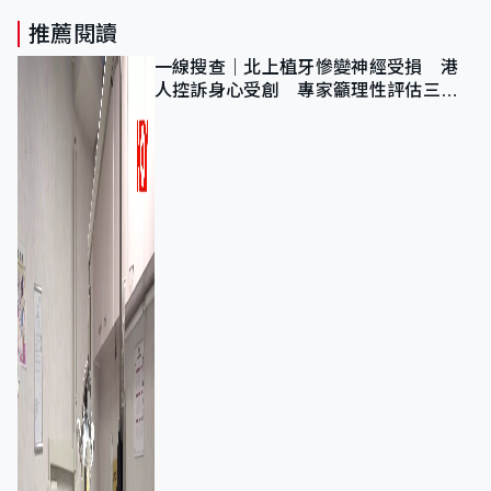
推薦閱讀
一線搜查｜北上植牙慘變神經受損 港
人控訴身心受創 專家籲理性評估三大
風險