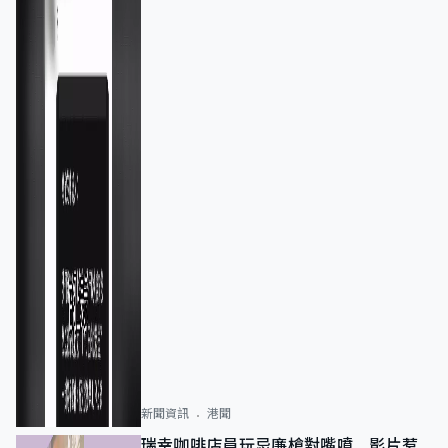
新聞資訊
港聞
瑞幸咖啡店員玩忌廉槍對嘴噴 影片惹