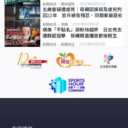
2026年08月05日
新聞資訊
兩岸國際
五歲童疑遭虐死｜母親認誤殺及虐兒判
囚22年 官斥被告殘忍、同類案最惡劣
2026年08月05日
新聞資訊
港聞
偶像「不點名」談粉絲越界 日女死忠
遭群起狙擊 掛繩開直播道歉後輕生
2026年08月06日
新聞資訊
新聞熱話