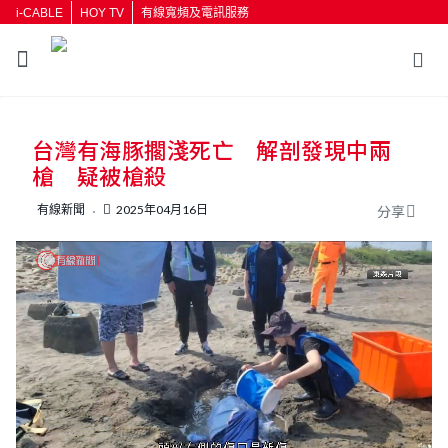
i-CABLE
HOY TV
有線寬頻及電訊服務
返回
台灣有海豚擱淺死亡 解剖發現中兩
按輸入鍵開始搜尋
槍 疑被槍殺
有線新聞
2025年04月16日
分享