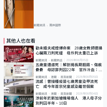
新聞資訊
兩岸國際
其他人也在看
勸未婚夫戒煙爆命案 28歲女教師連捅
心臟兩刀判死緩 母斥判太重已上訴
2026年08月05日
新聞資訊
新聞熱話
五歲童遭虐死｜解剖揭長期捱餓、傷痕
纍纍 母認罪判囚22年 官斥冷血：同
類案最惡劣
2026年08月05日
新聞資訊
港聞
首頁新聞
流感｜曾接種疫苗七歲男童染甲流死
亡 成今年首宗兒童感染離世個案
2026年08月04日
新聞資訊
港聞
首頁新聞
涉前年於新加坡機場傷人 港人母子分
別判囚半年、10日