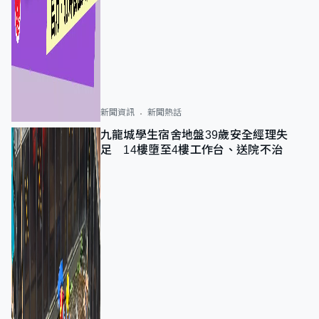
新聞資訊
新聞熱話
九龍城學生宿舍地盤39歲安全經理失
足 14樓墮至4樓工作台、送院不治