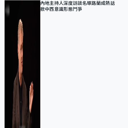
內地主持人深度訪談名導路蘭成熱話
掀中西意識形態鬥爭