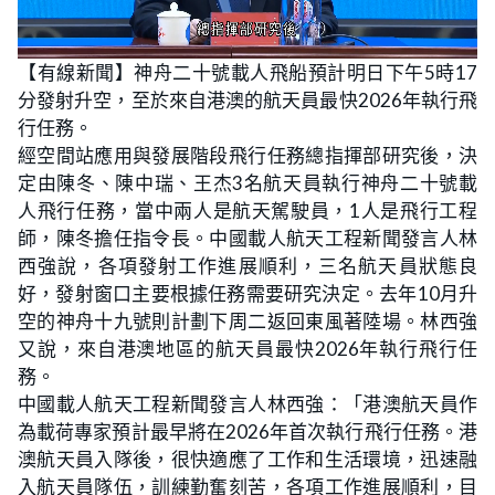
L
U
o
n
【有線新聞】神舟二十號載人飛船預計明日下午5時17
a
m
d
u
分發射升空，至於來自港澳的航天員最快2026年執行飛
e
t
d
e
:
行任務。
3
3
經空間站應用與發展階段飛行任務總指揮部研究後，決
.
3
定由陳冬、陳中瑞、王杰3名航天員執行神舟二十號載
3
%
人飛行任務，當中兩人是航天駕駛員，1人是飛行工程
師，陳冬擔任指令長。中國載人航天工程新聞發言人林
西強說，各項發射工作進展順利，三名航天員狀態良
好，發射窗口主要根據任務需要研究決定。去年10月升
空的神舟十九號則計劃下周二返回東風著陸場。林西強
又說，來自港澳地區的航天員最快2026年執行飛行任
務。
中國載人航天工程新聞發言人林西強：「港澳航天員作
為載荷專家預計最早將在2026年首次執行飛行任務。港
澳航天員入隊後，很快適應了工作和生活環境，迅速融
入航天員隊伍，訓練勤奮刻苦，各項工作進展順利，目