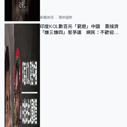
新聞資訊
兩岸國際
印度KOL數百元「窮遊」中國 靠接濟
「嫌三嫌四」惹爭議 網民：不歡迎劣
質旅客