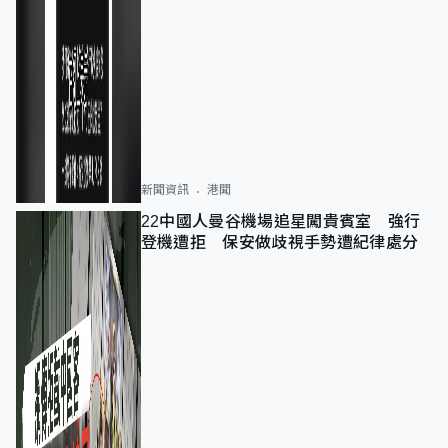
新聞資訊
港聞
22中國人曼谷機場追星闖貴賓室 強行
登機遭拒 保安做歧視手勢遭紀律處分