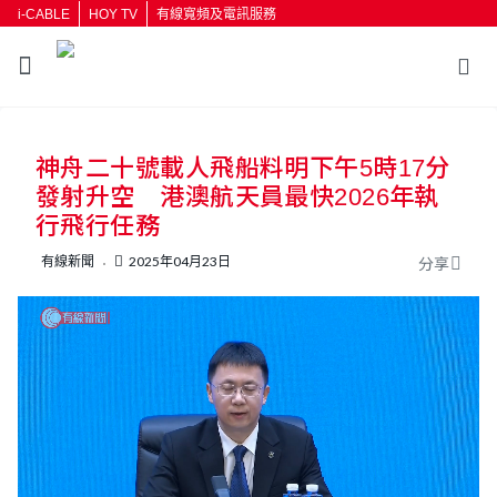
i-CABLE
HOY TV
有線寬頻及電訊服務
返回
神舟二十號載人飛船料明下午5時17分
按輸入鍵開始搜尋
發射升空 港澳航天員最快2026年執
行飛行任務
有線新聞
2025年04月23日
分享