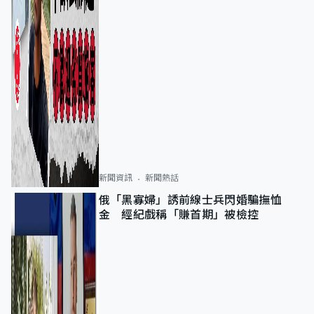
新聞資訊
新聞熱話
俄「黑寡婦」誘前線士兵閃婚騙撫恤
金 經紀戲稱「賺首期」被檢控