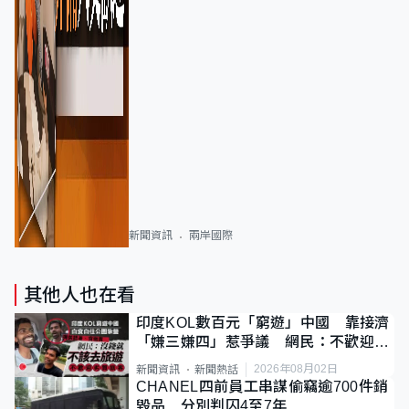
新聞資訊
兩岸國際
其他人也在看
印度KOL數百元「窮遊」中國 靠接濟
「嫌三嫌四」惹爭議 網民：不歡迎劣
質旅客
2026年08月02日
新聞資訊
新聞熱話
CHANEL四前員工串謀偷竊逾700件銷
毀品 分別判囚4至7年