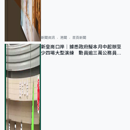
新聞資訊
港聞
首頁新聞
新皇崗口岸｜據悉政府擬本月中起辦至
少四場大型演練 動員逾三萬公務員人
次測試