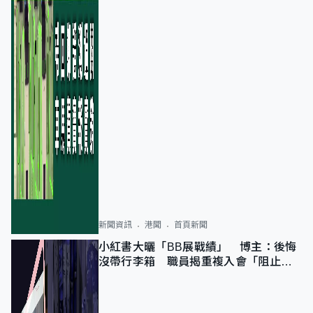
新聞資訊
港聞
首頁新聞
小紅書大曬「BB展戰績」 博主：後悔
沒帶行李箱 職員揭重複入會「阻止唔
到」