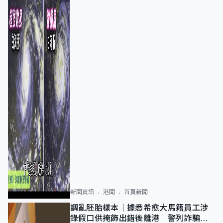
新聞資訊
港聞
首頁新聞
調亂胚胎樣本｜據悉希愈大馬籍員工涉
錄假口供掩飾出錯後離港 警列詐騙