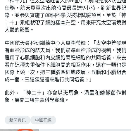
「神十九」在太空站駐留大約6個月，期間完成3次出艙
任務，航天員單次出艙時間最長達9小時，刷新世界紀
錄，並參與實施了88個科學與技術試驗項目。至於「神
二十」乘組就帶了細胞樣本升空，用來研究太空環境對
人體的影響。
中國航天員科研訓練中心人員李瑩輝：「太空中曾發現
有血栓形成的航天員，我們瞄準血栓形成的機制，我們
選用了心肌細胞和內皮細胞兩種細胞的共同培養，來去
看在這種失重條件下細胞間的相互作用，還有一類也是
國際上頭一次，把三種腦區細胞皮層、丘腦和小腦組合
成一個，三腦類腦體來進行共同培養。」
此外，「神二十」亦會以斑馬魚、渦蟲和鏈黴菌作對
象，展開三項生命科學實驗。
新聞資訊
中國在線