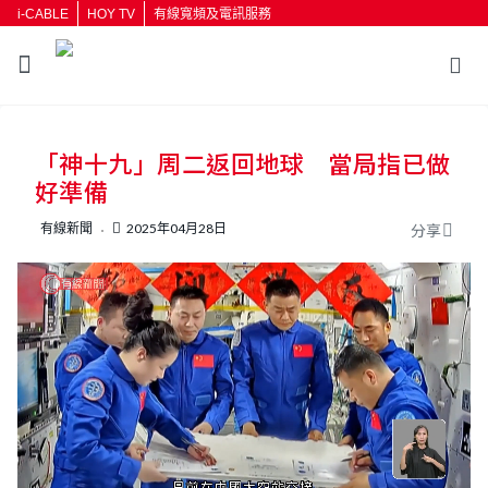
i-CABLE
HOY TV
有線寬頻及電訊服務
返回
「神十九」周二返回地球 當局指已做
按輸入鍵開始搜尋
好準備
有線新聞
2025年04月28日
分享