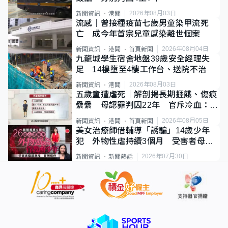
2026年08月03日
新聞資訊
港聞
流感｜曾接種疫苗七歲男童染甲流死
亡 成今年首宗兒童感染離世個案
2026年08月04日
新聞資訊
港聞
首頁新聞
九龍城學生宿舍地盤39歲安全經理失
足 14樓墮至4樓工作台、送院不治
2026年08月03日
新聞資訊
港聞
五歲童遭虐死｜解剖揭長期捱餓、傷痕
纍纍 母認罪判囚22年 官斥冷血：同
類案最惡劣
2026年08月05日
新聞資訊
港聞
首頁新聞
美女治療師借輔導「誘騙」14歲少年
犯 外物性虐持續3個月 受害者母：
要保護其他人
2026年07月30日
新聞資訊
新聞熱話