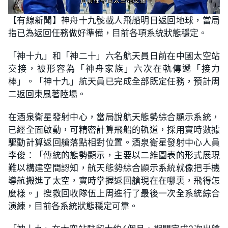
L
U
o
n
【有線新聞】神舟十九號載人飛船明日返回地球，當局
a
m
d
u
指已為返回任務做好準備，目前各項系統狀態穩定。
e
t
d
e
:
2
「神十九」和「神二十」六名航天員日前在中國太空站
3
.
交接，被形容為「神舟家族」六次在軌傳遞「接力
4
4
棒」。「神十九」航天員已完成全部既定任務，預計周
%
二返回東風著陸場。
在酒泉衛星發射中心，當局說航天態勢綜合顯示系統，
已經全面啟動，可精密計算飛船的軌道，採用實時數據
驅動計算返回艙落點相對位置。酒泉衛星發射中心人員
李俊：「傳統的態勢顯示，主要以二維圖表的形式展現
難以構建空間認知，航天態勢綜合顯示系統就像把手機
導航搬進了太空，實時掌握返回艙現在在哪裏，飛得怎
麼樣。」搜救回收隊伍上周進行了最後一次全系統綜合
演練，目前各系統狀態穩定可靠。