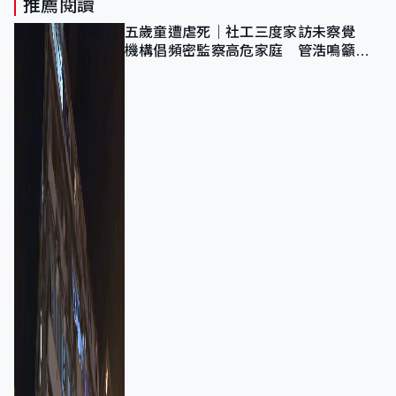
推薦閱讀
五歲童遭虐死｜社工三度家訪未察覺
機構倡頻密監察高危家庭 管浩鳴籲加
強跨部門協作