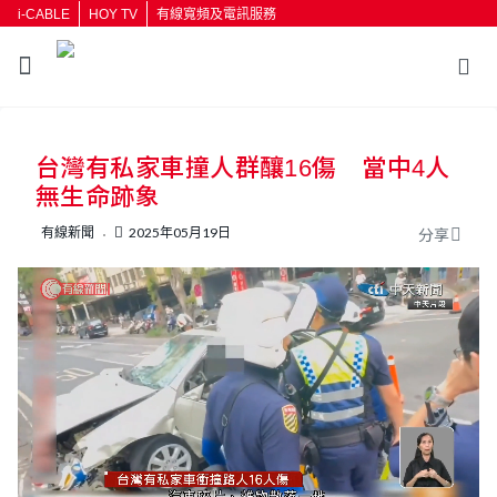
i-CABLE
HOY TV
有線寬頻及電訊服務
返回
台灣有私家車撞人群釀16傷 當中4人
按輸入鍵開始搜尋
無生命跡象
有線新聞
2025年05月19日
分享