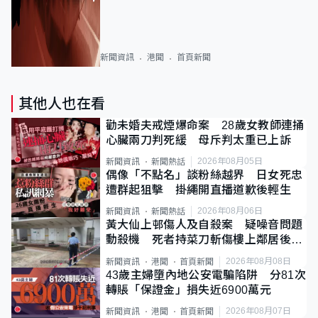
新聞資訊
港聞
首頁新聞
其他人也在看
勸未婚夫戒煙爆命案 28歲女教師連捅
心臟兩刀判死緩 母斥判太重已上訴
2026年08月05日
新聞資訊
新聞熱話
偶像「不點名」談粉絲越界 日女死忠
遭群起狙擊 掛繩開直播道歉後輕生
2026年08月06日
新聞資訊
新聞熱話
黃大仙上邨傷人及自殺案 疑噪音問題
動殺機 死者持菜刀斬傷樓上鄰居後墮
斃
2026年08月08日
新聞資訊
港聞
首頁新聞
43歲主婦墮內地公安電騙陷阱 分81次
轉賬「保證金」損失近6900萬元
2026年08月07日
新聞資訊
港聞
首頁新聞