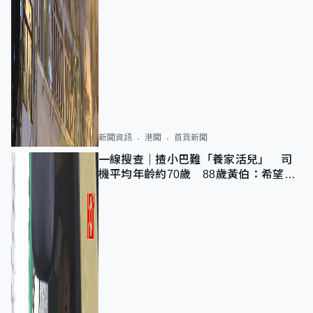
新聞資訊
港聞
首頁新聞
一線搜查｜揸小巴難「養家活兒」 司
機平均年齡約70歲 88歲黃伯：希望一
直揸落去