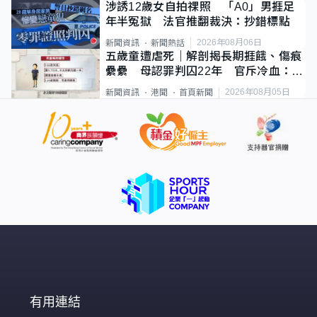
涉誘12歲女自拍祼照 「A0」男捱足
年半冤獄 法官推翻裁決：抄錯標點
2026年08月06日
新聞資訊
新聞熱話
五歲童遭虐死｜解剖揭長期捱餓、傷痕
纍纍 母認罪判囚22年 官斥冷血：同
類案最惡劣
2026年08月05日
新聞資訊
港聞
首頁新聞
有用連結