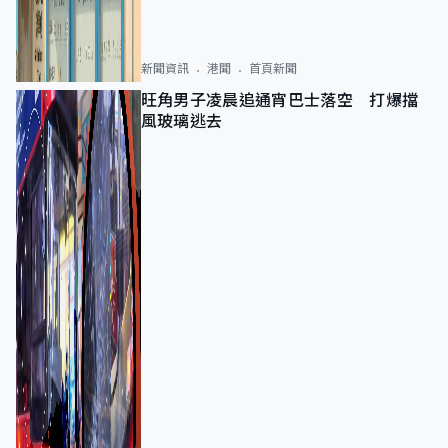
新聞資訊
港聞
首頁新聞
旺角男子凌晨追通宵巴士落空 打爆擋
風玻璃逃去