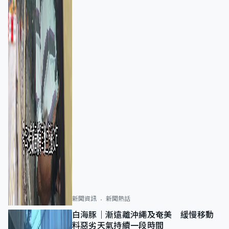
新聞資訊
新聞熱話
白海豚｜漸遠離沖繩及奄美 緩慢移動
料惡劣天氣持續一段時間