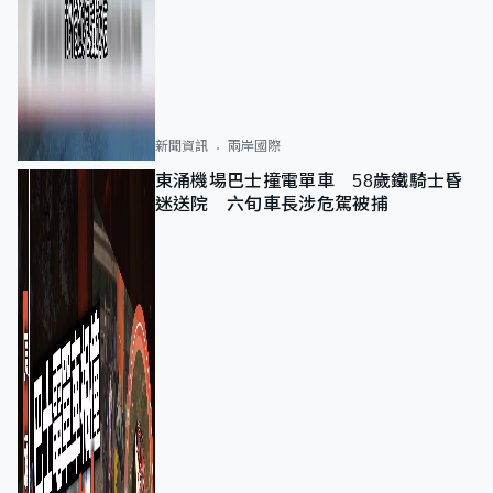
新聞資訊
兩岸國際
東涌機場巴士撞電單車 58歲鐵騎士昏
迷送院 六旬車長涉危駕被捕