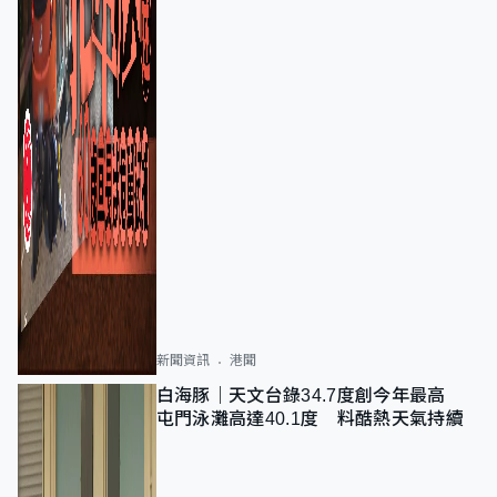
新聞資訊
港聞
白海豚｜天文台錄34.7度創今年最高
屯門泳灘高達40.1度 料酷熱天氣持續