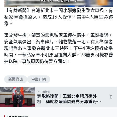
L
U
o
n
【有線新聞】台灣新北市一間小學旁發生致命車禍，有
a
m
d
u
私家車衝撞路人，造成16人受傷，當中4人無生命跡
e
t
d
e
:
象。
8
3
.
事故發生後，肇事的銀色私家車停在路中，車頭損毀，
3
3
安全氣囊彈出。汽車碎片、雜物散落一地，有人為傷者
%
現場急救。事發在新北市三峽區，下午4時許接近放學
時間，一輛私家車不明原因撞向人群。78歲男司機亦昏
迷送院，事故原因仍待警方調查。
新聞資訊
中國在線
下一則新聞
奪取格陵蘭｜王毅北京晤丹麥外
相 稱就格陵蘭問題充分尊重丹麥
主權及領土完整