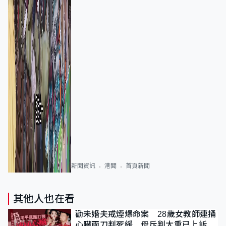
新聞資訊
港聞
首頁新聞
其他人也在看
勸未婚夫戒煙爆命案 28歲女教師連捅
心臟兩刀判死緩 母斥判太重已上訴