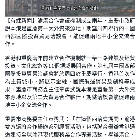
L
U
o
n
【有線新聞】渝港合作會議機制成立兩年，重慶市政府
a
m
d
u
說本港是重慶第一大外資來源地，期望周四舉行的中國
e
t
d
e
:
西部國際投資貿易洽談會，能促進兩地中小企交流合
2
3
作。
.
7
4
香港和重慶兩年前建立合作機制就一帶一路建設及經貿
%
投資、文化旅遊等11個領域展開合作，第七屆中國西部
國際投資貿易洽談會將於周四於重慶舉行。香港首次作
為主賓城市，將展示金融、國際航運貿易及創科等成
果，重慶市商務委主任章勇武說本港是重慶第一大外資
來源地以及第二大貿易合作夥伴，期望洽談會能促進兩
地中小企交流合作。
重慶市商務委主任章勇武：「在這個西洽會期間，渝港
雙方還將合作舉辦系列經貿活動，包括聯合舉辦香港通
道連接全球渝港現代服務業合作專題活動，舉辦港企、