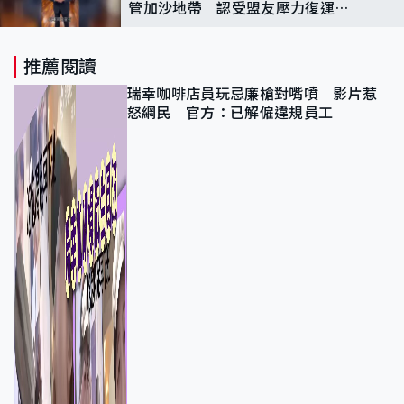
管加沙地帶 認受盟友壓力復運人
道物資
推薦閱讀
瑞幸咖啡店員玩忌廉槍對嘴噴 影片惹
怒網民 官方：已解僱違規員工