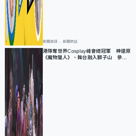
新聞資訊
新聞熱話
港隊奪世界Cosplay峰會總冠軍 神還原
《魔物獵人》、舞台融入獅子山 參賽
者：讓大家認識香港