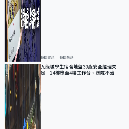
新聞資訊
新聞熱話
九龍城學生宿舍地盤39歲安全經理失
足 14樓墮至4樓工作台、送院不治