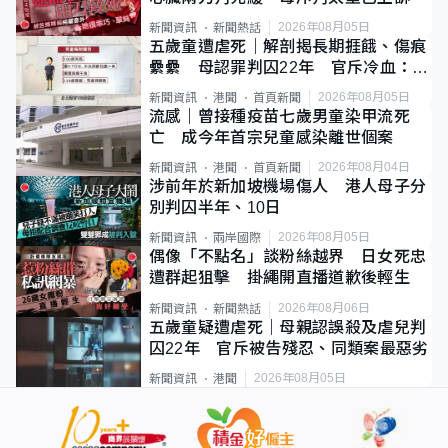
2026年08月05日
新聞資訊
新聞熱話
五歲童遭虐死｜解剖揭長期捱餓、傷痕
纍纍 母認罪判囚22年 官斥冷血：同
類案最惡劣
2026年08月05日
新聞資訊
港聞
首頁新聞
流感｜曾接種疫苗七歲男童染甲流死
亡 成今年首宗兒童感染離世個案
2026年08月04日
新聞資訊
港聞
首頁新聞
涉前年於新加坡機場傷人 港人母子分
別判囚半年、10日
2026年08月05日
新聞資訊
兩岸國際
偶像「不點名」談粉絲越界 日女死忠
遭群起狙擊 掛繩開直播道歉後輕生
2026年08月06日
新聞資訊
新聞熱話
五歲童疑遭虐死｜母親認誤殺及虐兒判
囚22年 官斥被告殘忍、同類案最惡劣
2026年08月05日
新聞資訊
港聞