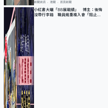
新聞資訊
港聞
首頁新聞
小紅書大曬「BB展戰績」 博主：後悔
沒帶行李箱 職員揭重複入會「阻止唔
到」