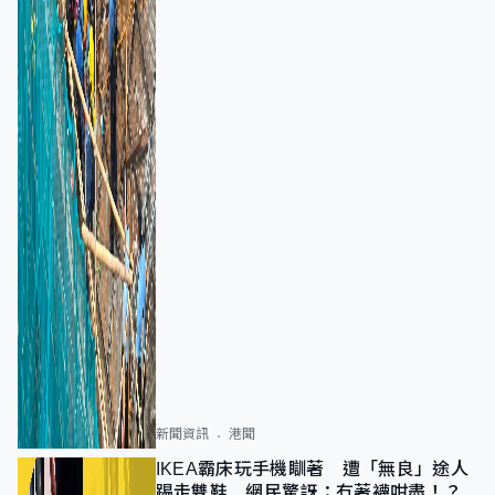
新聞資訊
港聞
IKEA霸床玩手機瞓著 遭「無良」途人
踢走雙鞋 網民驚訝：冇著襪咁盡！？