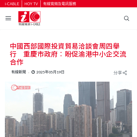
i-CABLE
HOY TV
有線寬頻及電訊服務
中國西部國際投資貿易洽談會周四舉
行 重慶市政府︰盼促渝港中小企交流
合作
有線新聞
2025年05月19日
分享