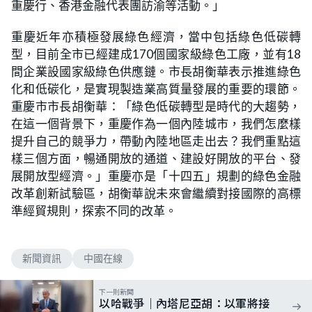
重慶行、香港金融代表團訪渝等活動。」
重慶近年亦積極發展綠色經濟，當中包括綠色低碳轉
型，目前全市已經建成170個國家級綠色工廠，並有18
間企業設國家級綠色供應鏈。市長胡衡華表示推進綠色
化和低碳化，是實現製造業高質量發展的重要的環節。
重慶市市長胡衡華：「綠色低碳轉型是時代的大趨勢，
在這一個背景下，重慶作為一個內陸城市，我們怎麼樣
提升自己的競爭力，帶動內陸地區走出去？我們重點這
樣三個方面，暢通開放的通道、建設好開放的平台、發
展開放型經濟。」重慶亦是「十四五」規劃的綠色金融
改革創新試驗區，胡衡華說未來會繼續對接國際的高標
準經貿規則，探索不同的改革。
新聞資訊
中國在線
下一則新聞
以哈戰爭｜內塔尼亞胡：以軍將接