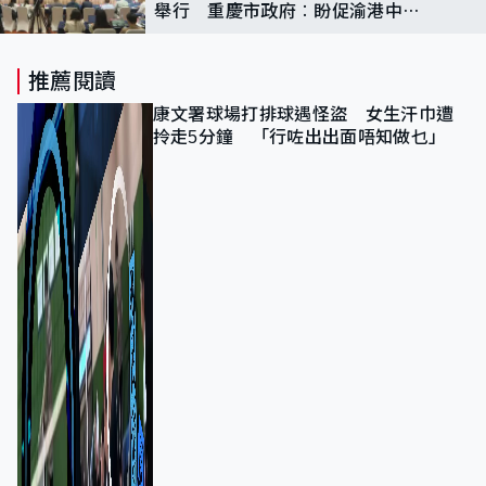
舉行 重慶市政府︰盼促渝港中小
企交流合作
推薦閱讀
康文署球場打排球遇怪盜 女生汗巾遭
拎走5分鐘 「行咗出出面唔知做乜」