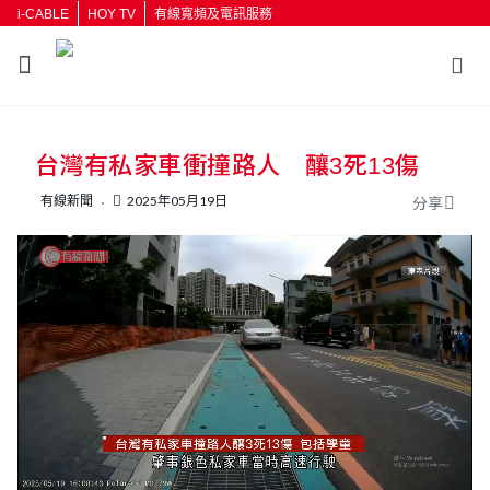
i-CABLE
HOY TV
有線寬頻及電訊服務
返回
台灣有私家車衝撞路人 釀3死13傷
按輸入鍵開始搜尋
有線新聞
2025年05月19日
分享
L
U
o