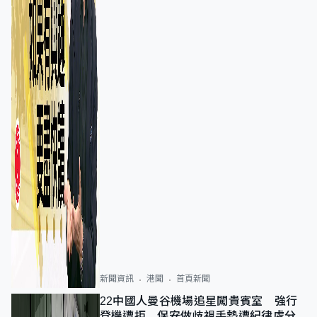
新聞資訊
港聞
首頁新聞
22中國人曼谷機場追星闖貴賓室 強行
登機遭拒 保安做歧視手勢遭紀律處分