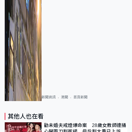
新聞資訊
港聞
首頁新聞
其他人也在看
勸未婚夫戒煙爆命案 28歲女教師連捅
心臟兩刀判死緩 母斥判太重已上訴