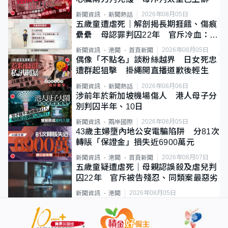
2026年08月05日
新聞資訊
新聞熱話
五歲童遭虐死｜解剖揭長期捱餓、傷痕
纍纍 母認罪判囚22年 官斥冷血：同
類案最惡劣
2026年08月05日
新聞資訊
港聞
首頁新聞
偶像「不點名」談粉絲越界 日女死忠
遭群起狙擊 掛繩開直播道歉後輕生
2026年08月06日
新聞資訊
新聞熱話
涉前年於新加坡機場傷人 港人母子分
別判囚半年、10日
2026年08月05日
新聞資訊
兩岸國際
43歲主婦墮內地公安電騙陷阱 分81次
轉賬「保證金」損失近6900萬元
2026年08月07日
新聞資訊
港聞
首頁新聞
五歲童疑遭虐死｜母親認誤殺及虐兒判
囚22年 官斥被告殘忍、同類案最惡劣
2026年08月05日
新聞資訊
港聞