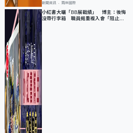
新聞資訊
兩岸國際
小紅書大曬「BB展戰績」 博主：後悔
沒帶行李箱 職員揭重複入會「阻止唔
到」