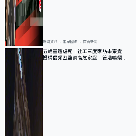
新聞資訊
兩岸國際
首頁新聞
五歲童遭虐死｜社工三度家訪未察覺
機構倡頻密監察高危家庭 管浩鳴籲加
強跨部門協作