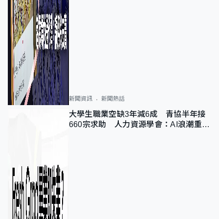
新聞資訊
新聞熱話
大學生職業空缺3年減6成 青協半年接
660宗求助 人力資源學會：AI浪潮重整
職位需求