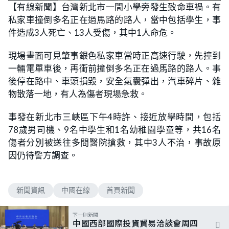
n
【有線新聞】台灣新北市一間小學旁發生致命車禍。有
a
m
d
u
私家車撞倒多名正在過馬路的路人，當中包括學生，事
e
t
d
e
:
件造成3人死亡、13人受傷，其中1人命危。
5
4
.
現場畫面可見肇事銀色私家車當時正高速行駛，先撞到
5
5
一輛電單車後，再衝前撞倒多名正在過馬路的路人。事
%
後停在路中、車頭損毀，安全氣囊彈出，汽車碎片、雜
物散落一地，有人為傷者現場急救。
事發在新北市三峽區下午4時許、接近放學時間，包括
78歲男司機、9名中學生和1名幼稚園學童等，共16名
傷者分別被送往多間醫院搶救，其中3人不治，事故原
因仍待警方調查。
新聞資訊
中國在線
首頁新聞
下一則新聞
中國西部國際投資貿易洽談會周四