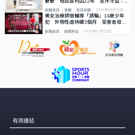
纍纍 母認罪判囚22年 官斥冷血：同
類案最惡劣
2026年08月05日
新聞資訊
港聞
首頁新聞
美女治療師借輔導「誘騙」14歲少年
犯 外物性虐持續3個月 受害者母：
要保護其他人
2026年07月30日
新聞資訊
新聞熱話
有用連結