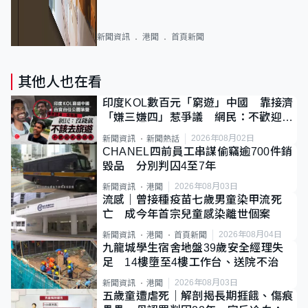
新聞資訊
港聞
首頁新聞
其他人也在看
印度KOL數百元「窮遊」中國 靠接濟
「嫌三嫌四」惹爭議 網民：不歡迎劣
質旅客
2026年08月02日
新聞資訊
新聞熱話
CHANEL四前員工串謀偷竊逾700件銷
毀品 分別判囚4至7年
2026年08月03日
新聞資訊
港聞
流感｜曾接種疫苗七歲男童染甲流死
亡 成今年首宗兒童感染離世個案
2026年08月04日
新聞資訊
港聞
首頁新聞
九龍城學生宿舍地盤39歲安全經理失
足 14樓墮至4樓工作台、送院不治
2026年08月03日
新聞資訊
港聞
五歲童遭虐死｜解剖揭長期捱餓、傷痕