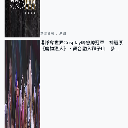
新聞資訊
港聞
港隊奪世界Cosplay峰會總冠軍 神還原
《魔物獵人》、舞台融入獅子山 參賽
者：讓大家認識香港