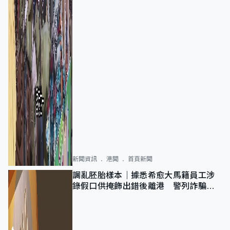
新聞資訊
港聞
首頁新聞
調亂胚胎樣本｜據悉希愈大馬籍員工涉
錄假口供掩飾出錯後離港 警列詐騙
正通緝在逃人士