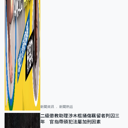
新聞資訊
新聞熱話
二級懲教助理涉木棍捅傷羈留者判囚三
年 官指帶頭犯法屬加刑因素