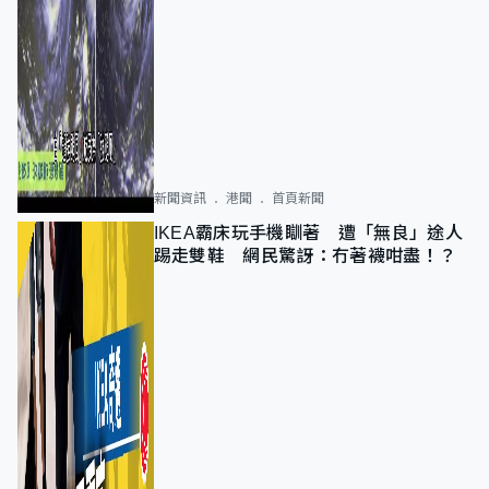
新聞資訊
港聞
首頁新聞
IKEA霸床玩手機瞓著 遭「無良」途人
踢走雙鞋 網民驚訝：冇著襪咁盡！？