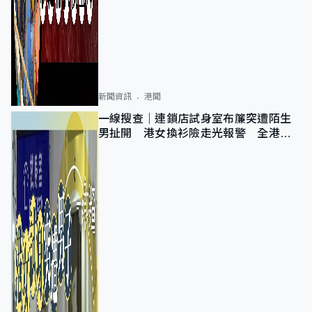
新聞資訊
港聞
一線搜查｜連鎖店試身室布簾突遭陌生
男扯開 港女換衫險走光報警 全港分
店急換實體門