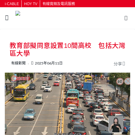
i-CABLE
HOY TV
有線寬頻及電訊服務
返回
教育部擬同意設置10間高校 包括大灣
按輸入鍵開始搜尋
區大學
有線新聞
2025年06月11日
分享