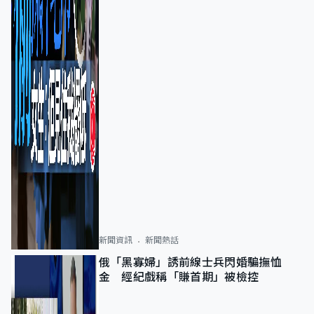
新聞資訊
新聞熱話
俄「黑寡婦」誘前線士兵閃婚騙撫恤
金 經紀戲稱「賺首期」被檢控