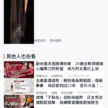
新聞資訊
兩岸國際
其他人也在看
勸未婚夫戒煙爆命案 28歲女教師連捅
心臟兩刀判死緩 母斥判太重已上訴
2026年08月05日
新聞資訊
新聞熱話
五歲童遭虐死｜解剖揭長期捱餓、傷痕
纍纍 母認罪判囚22年 官斥冷血：同
類案最惡劣
2026年08月05日
新聞資訊
港聞
首頁新聞
偶像「不點名」談粉絲越界 日女死忠
遭群起狙擊 掛繩開直播道歉後輕生