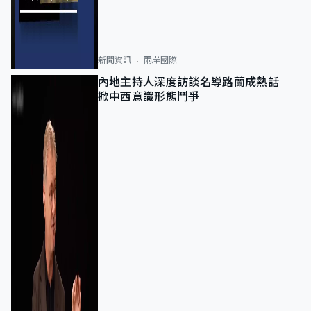
新聞資訊
兩岸國際
內地主持人深度訪談名導路蘭成熱話
掀中西意識形態鬥爭