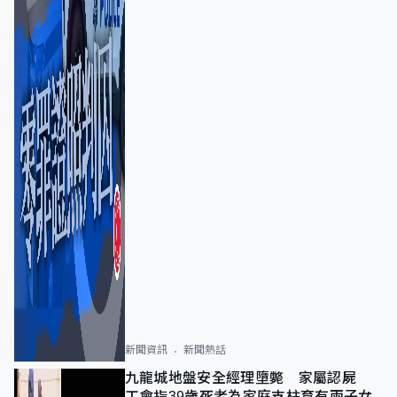
新聞資訊
新聞熱話
九龍城地盤安全經理墮斃 家屬認屍
工會指39歲死者為家庭支柱育有兩子女