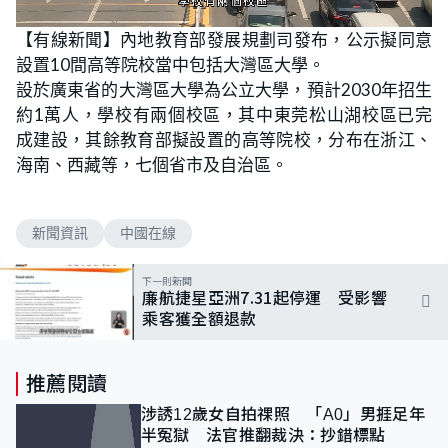
L
U
o
n
【有線新聞】內地教育部發展規劃司發布，公示擬同意
a
m
d
u
設置10間高等院校當中包括大灣區大學。
e
t
d
e
:
設於廣東省的大灣區大學為公立大學，預計2030年招生
8
8
約1萬人，學校有兩個校區，其中東莞松山湖校區已完
.
2
成建設，其餘教育部擬設置的高等院校，分布在浙江、
4
%
海南、西藏等，七個省市及自治區。
新聞資訊
中國在線
下一則新聞
廉航捷星亞洲7.31起停運 受影響
乘客獲全額退款
推薦閱讀
涉誘12歲女自拍祼照 「A0」男捱足年
半冤獄 法官推翻裁決：抄錯標點