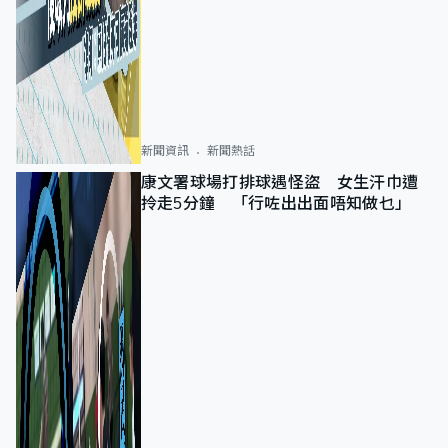
新聞資訊
新聞熱話
康文署球場打排球遇怪盜 女生汗巾遭
拎走5分鐘 「行咗出出面唔知做乜」