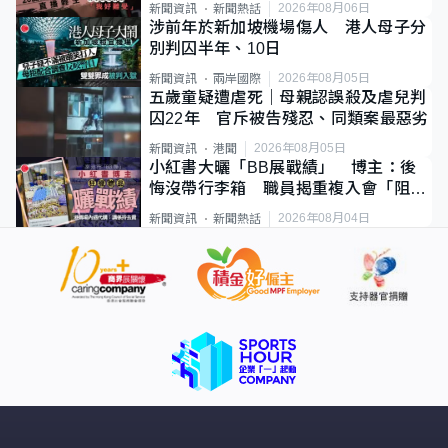
2026年08月06日
新聞資訊
新聞熱話
涉前年於新加坡機場傷人 港人母子分
別判囚半年、10日
2026年08月05日
新聞資訊
兩岸國際
五歲童疑遭虐死｜母親認誤殺及虐兒判
囚22年 官斥被告殘忍、同類案最惡劣
2026年08月05日
新聞資訊
港聞
小紅書大曬「BB展戰績」 博主：後
悔沒帶行李箱 職員揭重複入會「阻止
唔到」
2026年08月04日
新聞資訊
新聞熱話