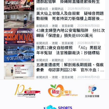
遭群起狙擊 掛繩開直播道歉後輕生
2026年08月06日
新聞資訊
新聞熱話
黃大仙上邨傷人及自殺案 疑噪音問題
動殺機 死者持菜刀斬傷樓上鄰居後墮
斃
2026年08月08日
新聞資訊
港聞
首頁新聞
43歲主婦墮內地公安電騙陷阱 分81次
轉賬「保證金」損失近6900萬元
2026年08月07日
新聞資訊
港聞
首頁新聞
涉誘12歲女自拍祼照 「A0」男捱足
年半冤獄 法官推翻裁決：抄錯標點
2026年08月06日
新聞資訊
新聞熱話
五歲童遭虐死｜解剖揭長期捱餓、傷痕
纍纍 母認罪判囚22年 官斥冷血：同
類案最惡劣
2026年08月05日
新聞資訊
港聞
首頁新聞