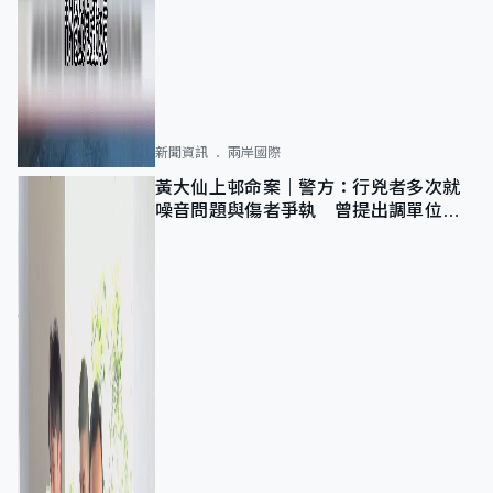
新聞資訊
兩岸國際
黃大仙上邨命案｜警方：行兇者多次就
噪音問題與傷者爭執 曾提出調單位已
獲批