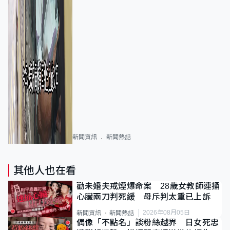
新聞資訊
新聞熱話
其他人也在看
勸未婚夫戒煙爆命案 28歲女教師連捅
心臟兩刀判死緩 母斥判太重已上訴
2026年08月05日
新聞資訊
新聞熱話
偶像「不點名」談粉絲越界 日女死忠