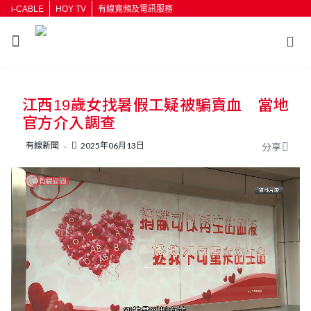
i-CABLE
HOY TV
有線寬頻及電訊服務
返回
江西19歲女找暑假工疑被騙賣血 當地
按輸入鍵開始搜尋
官方介入調查
有線新聞
2025年06月13日
分享