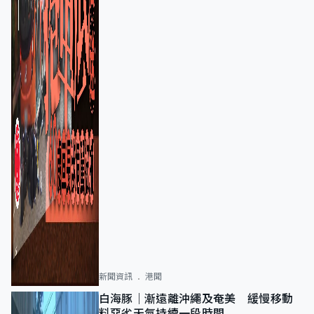
新聞資訊
港聞
白海豚｜漸遠離沖繩及奄美 緩慢移動
料惡劣天氣持續一段時間