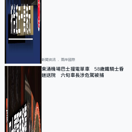
新聞資訊
兩岸國際
東涌機場巴士撞電單車 58歲鐵騎士昏
迷送院 六旬車長涉危駕被捕