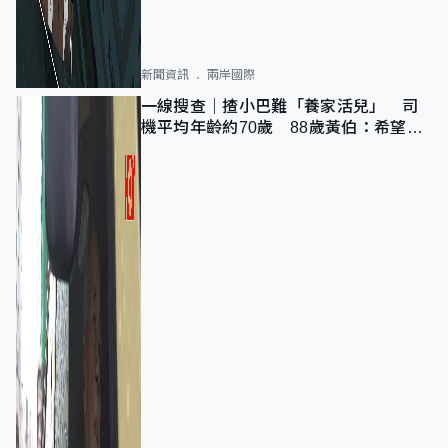
新聞資訊
兩岸國際
一線搜查｜揸小巴難「養家活兒」 司
機平均年齡約70歲 88歲黃伯：希望一
直揸落去