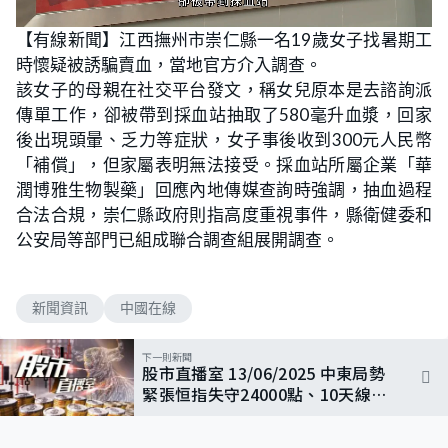
L
U
o
n
【有線新聞】江西撫州市崇仁縣一名19歲女子找暑期工
a
m
d
u
時懷疑被誘騙賣血，當地官方介入調查。
e
t
d
e
:
該女子的母親在社交平台發文，稱女兒原本是去諮詢派
5
8
傳單工作，卻被帶到採血站抽取了580毫升血漿，回家
.
8
後出現頭暈、乏力等症狀，女子事後收到300元人民幣
2
%
「補償」，但家屬表明無法接受。採血站所屬企業「華
潤博雅生物製藥」回應內地傳媒查詢時強調，抽血過程
合法合規，崇仁縣政府則指高度重視事件，縣衛健委和
公安局等部門已組成聯合調查組展開調查。
新聞資訊
中國在線
下一則新聞
股市直播室 13/06/2025 中東局勢
緊張恒指失守24000點、10天線失
而復得，石油相關及航運股成受惠
股