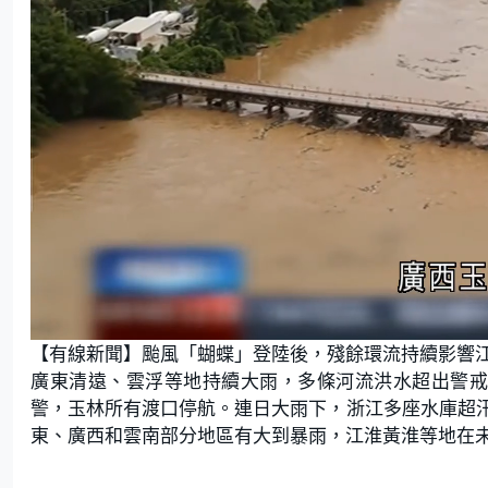
L
U
o
n
【有線新聞】颱風「蝴蝶」登陸後，殘餘環流持續影響
a
m
d
u
e
t
廣東清遠、雲浮等地持續大雨，多條河流洪水超出警戒
d
e
:
警，玉林所有渡口停航。連日大雨下，浙江多座水庫超
6
2
.
東、廣西和雲南部分地區有大到暴雨，江淮黃淮等地在
7
9
%