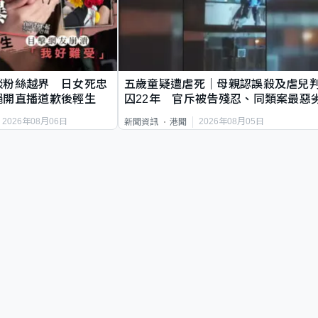
談粉絲越界 日女死忠
五歲童疑遭虐死｜母親認誤殺及虐兒
繩開直播道歉後輕生
囚22年 官斥被告殘忍、同類案最惡
2026年08月06日
2026年08月05日
新聞資訊
港聞