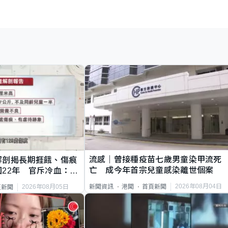
流感｜曾接種疫苗七歲男童染甲流死
解剖揭長期捱餓、傷痕
亡 成今年首宗兒童感染離世個案
22年 官斥冷血：同
2026年08月04日
新聞資訊
港聞
首頁新聞
2026年08月05日
頁新聞