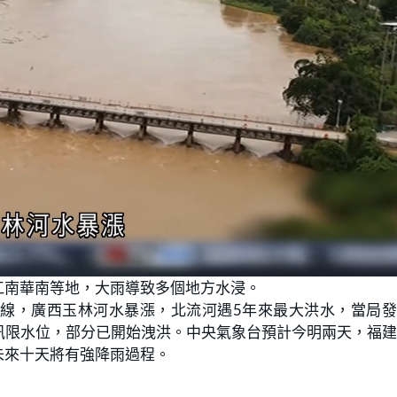
江南華南等地，大雨導致多個地方水浸。
線，廣西玉林河水暴漲，北流河遇5年來最大洪水，當局發
汛限水位，部分已開始洩洪。中央氣象台預計今明兩天，福
未來十天將有強降雨過程。