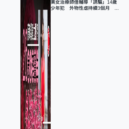
美女治療師借輔導「誘騙」14歲
少年犯 外物性虐持續3個月 受
害者母：要保護其他人