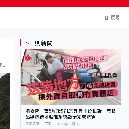
搜尋
下一則新聞
享
消委會｜首5月接971宗外賣平台投訴 有食
品疑送錯地點惟系統顯示完成送貨
2025年06月16日
新聞資訊
港聞