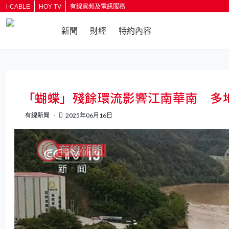
i-CABLE
HOY TV
有線寬頻及電訊服務
新聞
財經
特約內容
返回
「蝴蝶」殘餘環流影響江南華南 多
有線新聞
2025年06月16日