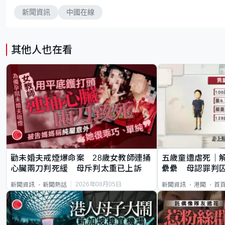
新聞資訊
中國在線
其他人也在看
勸未婚夫戒煙爆命案 28歲女教師連捅
五歲童遭虐死｜
心臟兩刀判死緩 母斥判太重已上訴
纍纍 母認罪判囚
類案最惡劣
2026年08月05日
新聞資訊
新聞熱話
新聞資訊
港聞
首