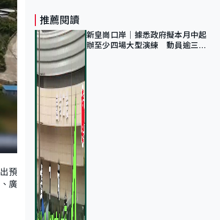
推薦閱讀
新皇崗口岸｜據悉政府擬本月中起
辦至少四場大型演練 動員逾三萬
公務員人次測試
出預
建、廣