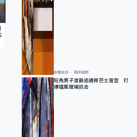
判
劣
新聞資訊
兩岸國際
旺角男子凌晨追通宵巴士落空 打
爆擋風玻璃逃去