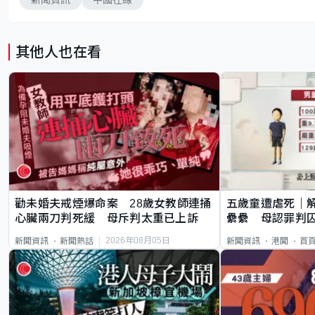
其他人也在看
勸未婚夫戒煙爆命案 28歲女教師連捅
五歲童遭虐死｜
心臟兩刀判死緩 母斥判太重已上訴
纍纍 母認罪判囚
類案最惡劣
2026年08月05日
新聞資訊
新聞熱話
新聞資訊
港聞
首