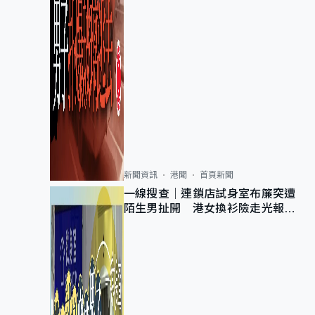
新聞資訊
港聞
首頁新聞
一線搜查｜連鎖店試身室布簾突遭
陌生男扯開 港女換衫險走光報
警 全港分店急換實體門