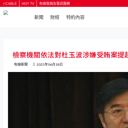
i-CABLE
HOY TV
有線寬頻及電訊服務
新聞
財經
特約內容
返回
檢察機關依法對杜玉波涉嫌受賄案提
有線新聞
2025年06月18日