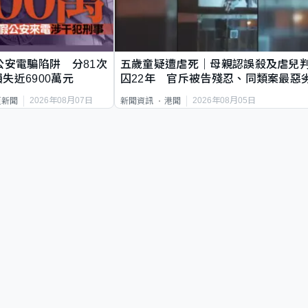
公安電騙陷阱 分81次
五歲童疑遭虐死｜母親認誤殺及虐兒
失近6900萬元
囚22年 官斥被告殘忍、同類案最惡
2026年08月07日
2026年08月05日
頁新聞
新聞資訊
港聞