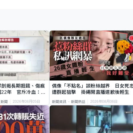
解剖揭長期捱餓、傷痕
偶像「不點名」談粉絲越界 日女死
22年 官斥冷血：同
遭群起狙擊 掛繩開直播道歉後輕生
2026年08月05日
2026年08月06日
頁新聞
新聞資訊
新聞熱話