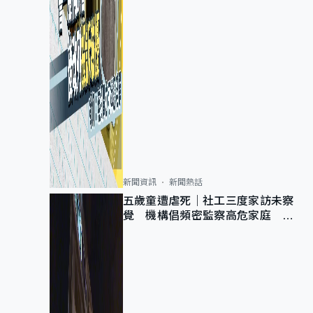
新聞資訊
新聞熱話
五歲童遭虐死｜社工三度家訪未察
覺 機構倡頻密監察高危家庭 管
浩鳴籲加強跨部門協作