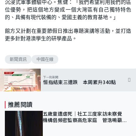
沉浸式軍事體驗中心。焦健：「我們希望利用我們的區
位優勢，把這個地方變成一個大灣區有自己獨特特色
的、具備有現代裝備的、愛國主義的教育基地。」
館方又計劃在重要節假日推出專題演講等活動，並打造
更多針對港澳學生的研學產品。
新聞資訊
中國在線
下一則新聞
恒指結束三連跌 本周累升340點
推薦閱讀
五歲童遭虐死｜社工三度家訪未察覺
機構倡頻密監察高危家庭 管浩鳴籲加
強跨部門協作