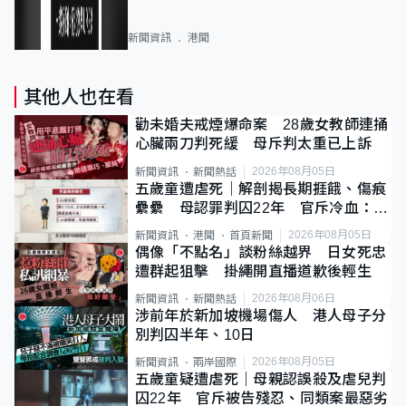
新聞資訊
港聞
其他人也在看
勸未婚夫戒煙爆命案 28歲女教師連捅
心臟兩刀判死緩 母斥判太重已上訴
2026年08月05日
新聞資訊
新聞熱話
五歲童遭虐死｜解剖揭長期捱餓、傷痕
纍纍 母認罪判囚22年 官斥冷血：同
類案最惡劣
2026年08月05日
新聞資訊
港聞
首頁新聞
偶像「不點名」談粉絲越界 日女死忠
遭群起狙擊 掛繩開直播道歉後輕生
2026年08月06日
新聞資訊
新聞熱話
涉前年於新加坡機場傷人 港人母子分
別判囚半年、10日
2026年08月05日
新聞資訊
兩岸國際
五歲童疑遭虐死｜母親認誤殺及虐兒判
囚22年 官斥被告殘忍、同類案最惡劣