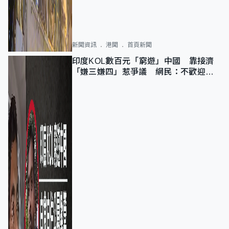
新聞資訊
港聞
首頁新聞
印度KOL數百元「窮遊」中國 靠接濟
「嫌三嫌四」惹爭議 網民：不歡迎劣
質旅客