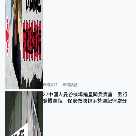
新聞資訊
新聞熱話
22中國人曼谷機場追星闖貴賓室 強行
登機遭拒 保安做歧視手勢遭紀律處分