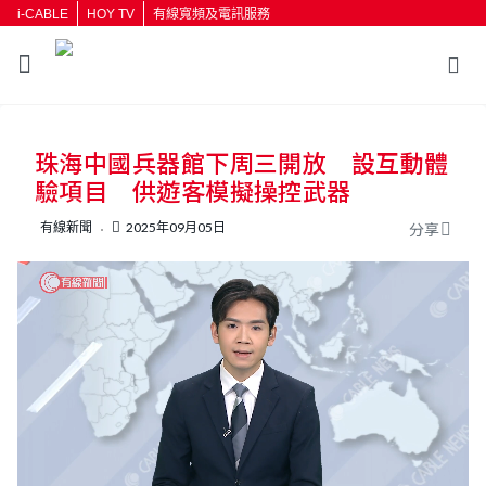
i-CABLE
HOY TV
有線寬頻及電訊服務
返回
珠海中國兵器館下周三開放 設互動體
按輸入鍵開始搜尋
驗項目 供遊客模擬操控武器
有線新聞
2025年09月05日
分享