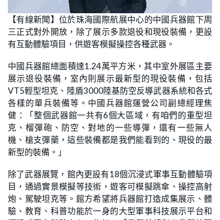
L
U
o
n
【有線新聞】位於珠海國際航展中心的中國兵器館下周
a
m
d
u
三正式對外開放，除了展示多款退役和現役裝備，更設
e
t
d
e
:
有互動體驗項目，供遊客模擬操控各種武器。
3
1
.
中國兵器館總面積達1.24萬平方米，其中室外展區主要
1
3
展示退役裝備，室內則展示最新型的現役裝備，包括
%
VT5輕型坦克、陸盾3000陸基防空反導武器系統和各式
各樣的單兵裝備等。中國兵器館運營公司副總經理焦
健：「整個武器館一共有6個大區域，有咱們的重型坦
克、榴彈砲、防空、對地的一些導彈，還有一些無人
機、槍支彈藥，這些裝備都是我們能看到的、現役的最
新型的裝備。」
除了武器展覽，館內更設有18個沉浸式軍事互動體驗項
目，通過實景模擬等技術，遊客可模擬跳傘、操控高射
炮、駕駛坦克等。館方希望將兵器館打造成集展示、體
驗、教育、科普功能於一身的大型軍事科技展示平台和