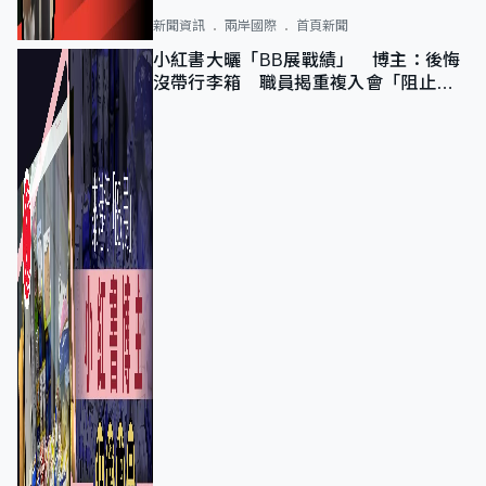
新聞資訊
兩岸國際
首頁新聞
小紅書大曬「BB展戰績」 博主：後悔
沒帶行李箱 職員揭重複入會「阻止唔
到」