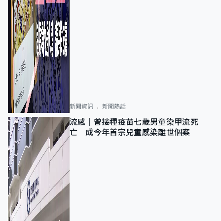
新聞資訊
新聞熱話
流感｜曾接種疫苗七歲男童染甲流死
亡 成今年首宗兒童感染離世個案