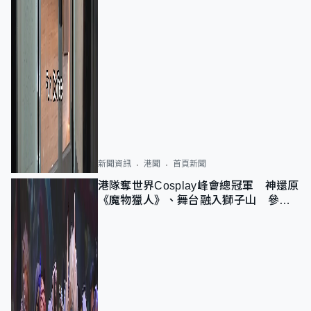
新聞資訊
港聞
首頁新聞
港隊奪世界Cosplay峰會總冠軍 神還原
《魔物獵人》、舞台融入獅子山 參賽
者：讓大家認識香港