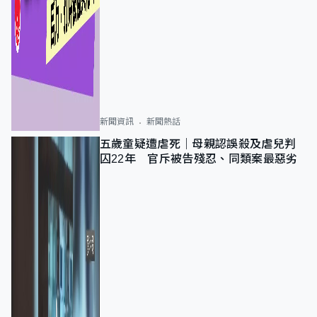
新聞資訊
新聞熱話
五歲童疑遭虐死｜母親認誤殺及虐兒判
囚22年 官斥被告殘忍、同類案最惡劣