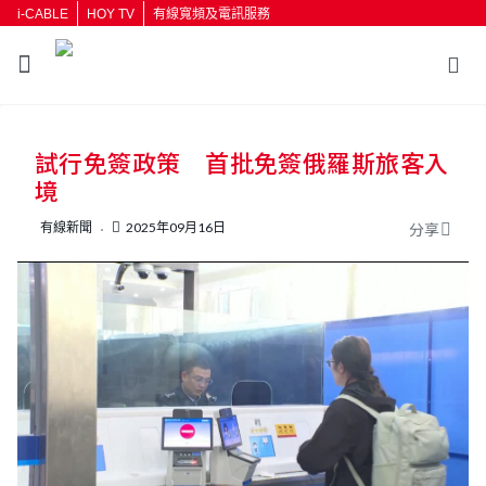
i-CABLE
HOY TV
有線寬頻及電訊服務
返回
試行免簽政策 首批免簽俄羅斯旅客入
按輸入鍵開始搜尋
境
有線新聞
2025年09月16日
分享