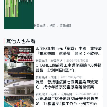
新聞資訊
港聞
首頁新聞
其他人也在看
印度KOL數百元「窮遊」中國 靠接濟
「嫌三嫌四」惹爭議 網民：不歡迎劣
質旅客
2026年08月02日
新聞資訊
新聞熱話
CHANEL四前員工串謀偷竊逾700件銷
毀品 分別判囚4至7年
2026年08月03日
新聞資訊
港聞
流感｜曾接種疫苗七歲男童染甲流死
亡 成今年首宗兒童感染離世個案
2026年08月04日
新聞資訊
港聞
首頁新聞
九龍城學生宿舍地盤39歲安全經理失
足 14樓墮至4樓工作台、送院不治