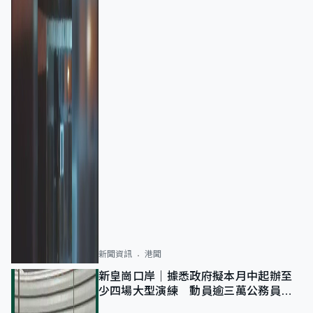
新聞資訊
港聞
新皇崗口岸｜據悉政府擬本月中起辦至
少四場大型演練 動員逾三萬公務員人
次測試