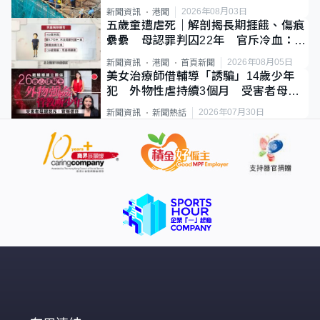
2026年08月03日
新聞資訊
港聞
五歲童遭虐死｜解剖揭長期捱餓、傷痕
纍纍 母認罪判囚22年 官斥冷血：同
類案最惡劣
2026年08月05日
新聞資訊
港聞
首頁新聞
美女治療師借輔導「誘騙」14歲少年
犯 外物性虐持續3個月 受害者母：
要保護其他人
2026年07月30日
新聞資訊
新聞熱話