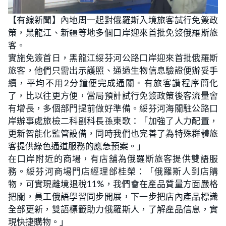
【有線新聞】內地周一起對俄羅斯入境旅客試行免簽政
策，黑龍江、新疆等地多個口岸迎來首批免簽俄羅斯旅
客。
實施免簽首日，黑龍江綏芬河公路口岸迎來首批俄羅斯
旅客，他們只需出示護照、通過生物信息驗證便辦妥手
續，平均不用2分鐘便完成通關。有旅客讚程序簡化
了，比以往更方便，當局預計試行免簽政策後客流量會
有增長，多個部門提前做好準備。綏芬河海關駐公路口
岸辦事處旅檢二科副科長孫東歌：「加強了人力配置，
更新智能化監管設備，同時我們也完善了為特殊群體旅
客提供綠色通道服務的應急預案。」
在口岸附近的商場，有店舖為俄羅斯旅客提供雙語服
務。綏芬河商場門店經理邰桂榮：「俄羅斯人到店購
物，可實現離境退稅11%，我們會在產品質量方面嚴格
把關，員工俄語學習同步開展，下一步把店內產品標識
全部更新，雙語標籤助力俄羅斯人，了解產品信息，實
現快捷購物。」