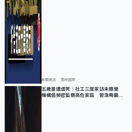
新聞資訊
兩岸國際
五歲童遭虐死｜社工三度家訪未察覺
機構倡頻密監察高危家庭 管浩鳴籲加
強跨部門協作