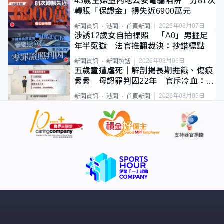
43歲主婦墮內地公安電騙陷阱 分81次
轉賬「保證金」損失近6900萬元
2026年08月07日
新聞資訊
港聞
首頁新聞
涉誘12歲女自拍祼照 「A0」男捱足
年半冤獄 法官推翻裁決：抄錯標點
2026年08月06日
新聞資訊
新聞熱話
五歲童遭虐死｜解剖揭長期捱餓、傷痕
纍纍 母認罪判囚22年 官斥冷血：同
類案最惡劣
2026年08月05日
新聞資訊
港聞
首頁新聞