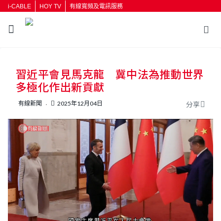
i-CABLE
HOY TV
有線寬頻及電訊服務
返回
習近平會見馬克龍 冀中法為推動世界
按輸入鍵開始搜尋
多極化作出新貢獻
有線新聞
2025年12月04日
分享