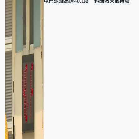
屯門泳灘高達40.1度 料酷熱天氣持續