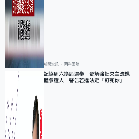
新聞資訊
兩岸國際
記協周六換屆選舉 鄧炳強批欠主流媒
體參選人 警告若違法定「釘死你」