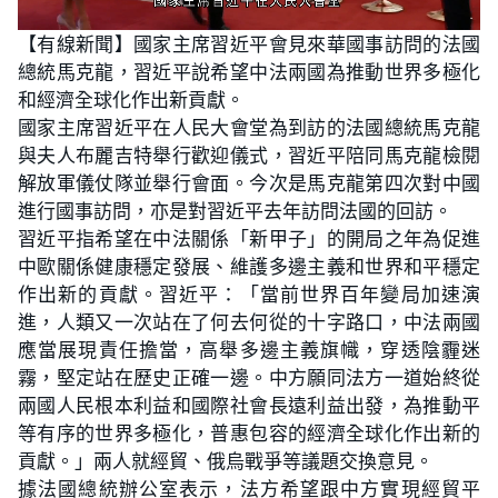
L
U
o
n
【有線新聞】國家主席習近平會見來華國事訪問的法國
a
m
d
u
總統馬克龍，習近平說希望中法兩國為推動世界多極化
e
t
d
e
:
和經濟全球化作出新貢獻。
2
4
國家主席習近平在人民大會堂為到訪的法國總統馬克龍
.
1
與夫人布麗吉特舉行歡迎儀式，習近平陪同馬克龍檢閱
9
%
解放軍儀仗隊並舉行會面。今次是馬克龍第四次對中國
進行國事訪問，亦是對習近平去年訪問法國的回訪。
習近平指希望在中法關係「新甲子」的開局之年為促進
中歐關係健康穩定發展、維護多邊主義和世界和平穩定
作出新的貢獻。習近平：「當前世界百年變局加速演
進，人類又一次站在了何去何從的十字路口，中法兩國
應當展現責任擔當，高舉多邊主義旗幟，穿透陰霾迷
霧，堅定站在歷史正確一邊。中方願同法方一道始終從
兩國人民根本利益和國際社會長遠利益出發，為推動平
等有序的世界多極化，普惠包容的經濟全球化作出新的
貢獻。」兩人就經貿、俄烏戰爭等議題交換意見。
據法國總統辦公室表示，法方希望跟中方實現經貿平