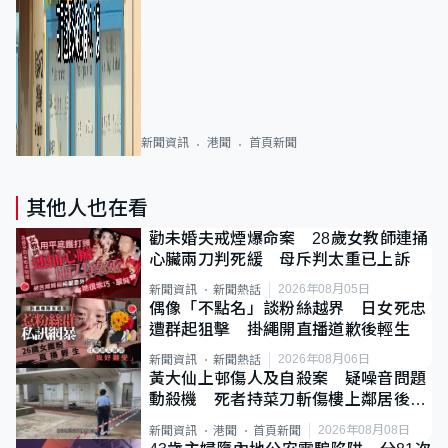
新聞資訊
港聞
首頁新聞
其他人也在看
勸未婚夫戒煙爆命案 28歲女教師連捅
心臟兩刀判死緩 母斥判太重已上訴
2026年08月05日
新聞資訊
新聞熱話
偶像「不點名」談粉絲越界 日女死忠
遭群起狙擊 掛繩開直播道歉後輕生
2026年08月06日
新聞資訊
新聞熱話
黃大仙上邨傷人及自殺案 疑噪音問題
動殺機 死者持菜刀斬傷樓上鄰居後墮
斃
2026年08月08日
新聞資訊
港聞
首頁新聞