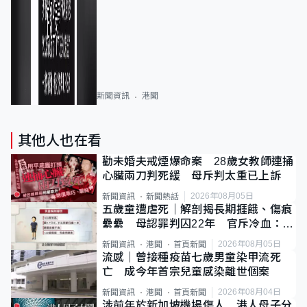
新聞資訊
港聞
其他人也在看
勸未婚夫戒煙爆命案 28歲女教師連捅
心臟兩刀判死緩 母斥判太重已上訴
2026年08月05日
新聞資訊
新聞熱話
五歲童遭虐死｜解剖揭長期捱餓、傷痕
纍纍 母認罪判囚22年 官斥冷血：同
類案最惡劣
2026年08月05日
新聞資訊
港聞
首頁新聞
流感｜曾接種疫苗七歲男童染甲流死
亡 成今年首宗兒童感染離世個案
2026年08月04日
新聞資訊
港聞
首頁新聞
涉前年於新加坡機場傷人 港人母子分