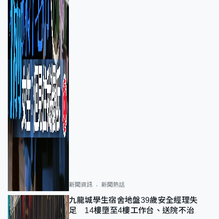
新聞資訊
新聞熱話
九龍城學生宿舍地盤39歲安全經理失
足 14樓墮至4樓工作台、送院不治