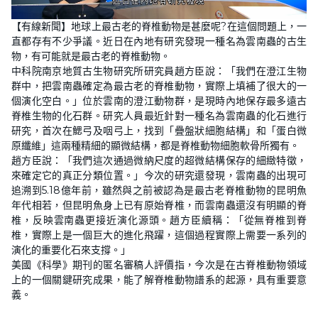
L
U
o
n
【有線新聞】地球上最古老的脊椎動物是甚麼呢?在這個問題上，一
a
m
d
u
直都存有不少爭議。近日在內地有研究發現一種名為雲南蟲的古生
e
t
d
e
物，有可能就是最古老的脊椎動物。
:
4
中科院南京地質古生物研究所研究員趙方臣說：「我們在澄江生物
7
群中，把雲南蟲確定為最古老的脊椎動物，實際上填補了很大的一
.
6
個演化空白。」位於雲南的澄江動物群，是現時內地保存最多遠古
3
%
脊椎生物的化石群。研究人員最近針對一種名為雲南蟲的化石進行
研究，首次在鰓弓及咽弓上，找到「疊盤狀細胞結構」和「蛋白微
原纖維」這兩種精細的顯微結構，都是脊椎動物細胞軟骨所獨有。
趙方臣說：「我們這次通過微納尺度的超微結構保存的細緻特徵，
來確定它的真正分類位置。」今次的研究還發現，雲南蟲的出現可
追溯到5.18億年前，雖然與之前被認為是最古老脊椎動物的昆明魚
年代相若，但昆明魚身上已有原始脊椎，而雲南蟲還沒有明顯的脊
椎，反映雲南蟲更接近演化源頭。趙方臣續稱：「從無脊椎到脊
椎，實際上是一個巨大的進化飛躍，這個過程實際上需要一系列的
演化的重要化石來支撐。」
美國《科學》期刊的匿名審稿人評價指，今次是在古脊椎動物領域
上的一個關鍵研究成果，能了解脊椎動物譜系的起源，具有重要意
義。