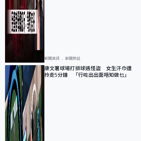
新聞資訊
新聞熱話
康文署球場打排球遇怪盜 女生汗巾遭
拎走5分鐘 「行咗出出面唔知做乜」