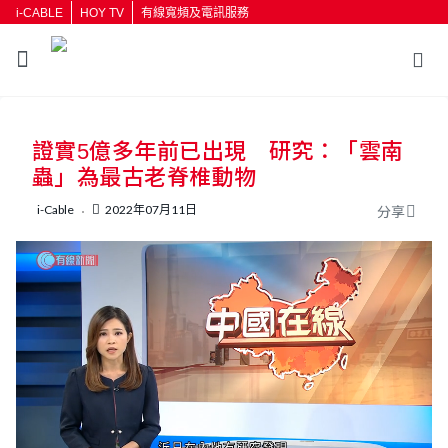
i-CABLE
HOY TV
有線寬頻及電訊服務
返回
證實5億多年前已出現 研究：「雲南
按輸入鍵開始搜尋
蟲」為最古老脊椎動物
i-Cable
2022年07月11日
分享