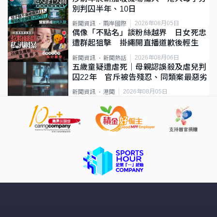
別判囚半年、10日
2026年08月05日
新聞資訊
兩岸國際
偶像「不點名」談粉絲越界 日女死忠
遭群起狙擊 掛繩開直播道歉後輕生
2026年08月06日
新聞資訊
新聞熱話
五歲童疑遭虐死｜母親認誤殺及虐兒判
囚22年 官斥被告殘忍、同類案最惡劣
2026年08月05日
新聞資訊
港聞