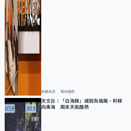
新聞資訊
兩岸國際
天文台：「白海豚」減弱為強颱、料移
向東海 周末天氣酷熱