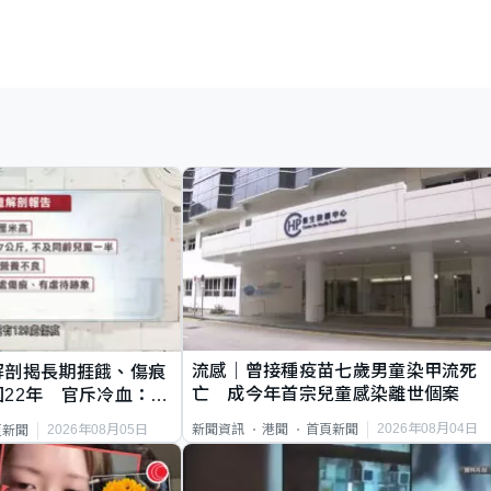
流感｜曾接種疫苗七歲男童染甲流死
解剖揭長期捱餓、傷痕
亡 成今年首宗兒童感染離世個案
22年 官斥冷血：同
2026年08月04日
新聞資訊
港聞
首頁新聞
2026年08月05日
頁新聞