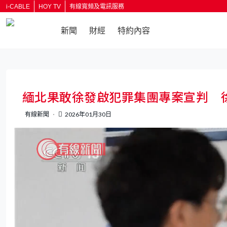
i-CABLE
HOY TV
有線寬頻及電訊服務
新聞
財經
特約內容
返回
緬北果敢徐發啟犯罪集團專案宣判 
有線新聞
2026年01月30日