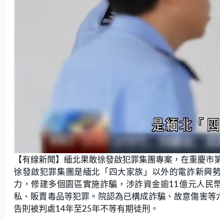
L
U
o
n
【有線新聞】緬北果敢徐發啟犯罪集團專案，在重慶市
a
m
d
u
e
t
徐發啟犯罪集團是緬北「四大家族」以外的電詐新興勢
d
e
:
力，修建多個園區實施詐騙，涉詐資金逾11億元人民
4
6
.
私、販賣毒品等犯罪。院認為已構成詐騙、故意傷害等
5
5
告則被判處14年至25年不等有期徒刑。
%