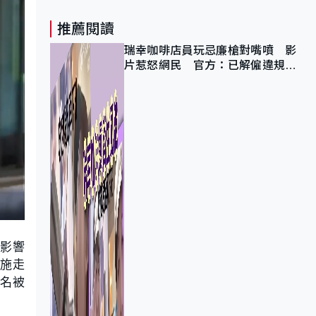
推薦閱讀
瑞幸咖啡店員玩忌廉槍對嘴噴 影
片惹怒網民 官方：已解僱違規員
工
的影響
實施走
3名被