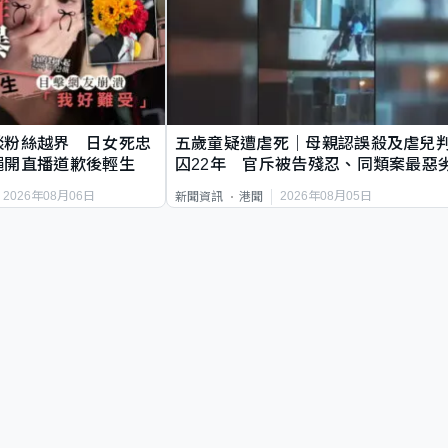
談粉絲越界 日女死忠
五歲童疑遭虐死｜母親認誤殺及虐兒
繩開直播道歉後輕生
囚22年 官斥被告殘忍、同類案最惡
2026年08月06日
2026年08月05日
新聞資訊
港聞