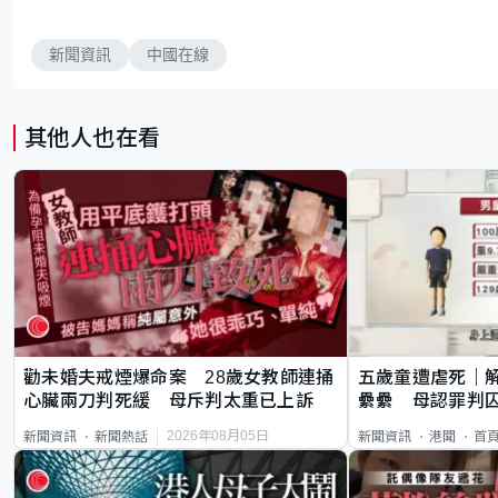
新聞資訊
中國在線
其他人也在看
勸未婚夫戒煙爆命案 28歲女教師連捅
五歲童遭虐死｜
心臟兩刀判死緩 母斥判太重已上訴
纍纍 母認罪判囚
類案最惡劣
2026年08月05日
新聞資訊
新聞熱話
新聞資訊
港聞
首