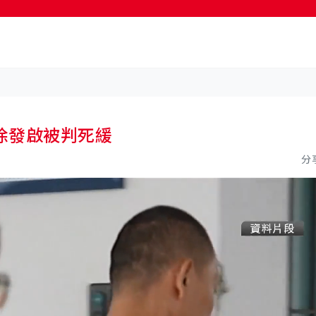
按輸入鍵開始搜尋
徐發啟被判死緩
分