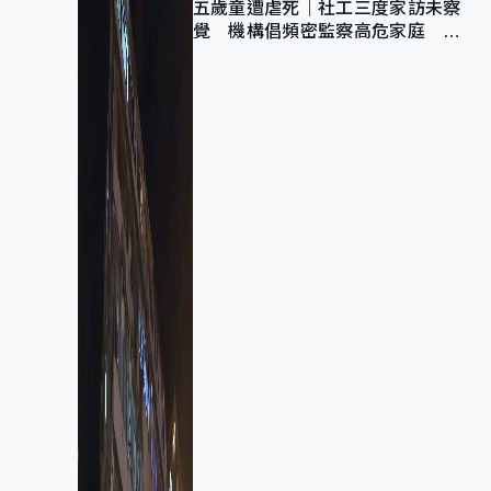
五歲童遭虐死｜社工三度家訪未察
覺 機構倡頻密監察高危家庭 管
浩鳴籲加強跨部門協作