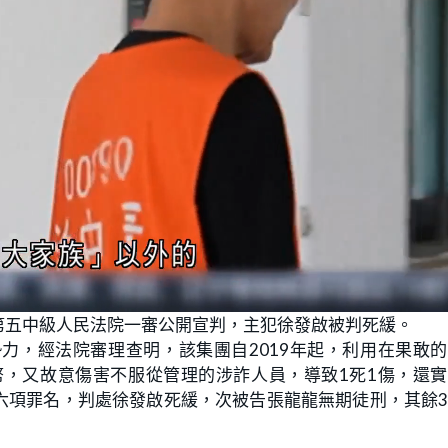
第五中級人民法院一審公開宣判，主犯徐發啟被判死緩。
力，經法院審理查明，該集團自2019年起，利用在果敢
幣，又故意傷害不服從管理的涉詐人員，導致1死1傷，還
六項罪名，判處徐發啟死緩，次被告張龍龍無期徒刑，其餘