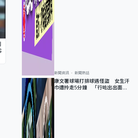
判
劣
新聞資訊
新聞熱話
康文署球場打排球遇怪盜 女生汗
巾遭拎走5分鐘 「行咗出出面唔
知做乜」