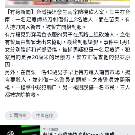
L
U
o
n
【有線新聞】台灣接連發生兩宗隨機砍人案，其中在台
a
m
d
u
南，一名足療師持刀刺傷街上2名途人。而在苗栗，有
e
t
d
e
:
人持刀闖入街市，被警方開槍制服。
4
7
有片段見到穿黑色衣服的男子在馬路上追砍途人，之後
.
6
有警員由警署走出來協助，最終制服疑犯。事件中1男1
2
%
女分別腹部和背部受傷，被捕男疑犯是一名足療師，犯
案用的是長20厘米的足療刀，警方正調查他的犯案原
因。
另外，在苗栗一名40歲男子早上持刀進入南苗市場，揚
言要殺人，並刺傷一名警員的頭部。之後警員連開兩
槍，一槍擊中疑犯胸口，另一槍則誤傷一名市民，三人
都被送院搶救。
新聞資訊
中國在線
下一則新聞
彭博：英偉達快將與OpenAI達成