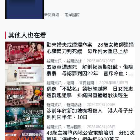
新聞資訊
兩岸國際
其他人也在看
勸未婚夫戒煙爆命案 28歲女教師連捅
心臟兩刀判死緩 母斥判太重已上訴
2026年08月05日
新聞資訊
新聞熱話
五歲童遭虐死｜解剖揭長期捱餓、傷痕
纍纍 母認罪判囚22年 官斥冷血：同
類案最惡劣
2026年08月05日
新聞資訊
港聞
首頁新聞
偶像「不點名」談粉絲越界 日女死忠
遭群起狙擊 掛繩開直播道歉後輕生
2026年08月06日
新聞資訊
新聞熱話
涉前年於新加坡機場傷人 港人母子分
別判囚半年、10日
2026年08月05日
新聞資訊
兩岸國際
43歲主婦墮內地公安電騙陷阱 分81次
轉賬「保證金」損失近6900萬元