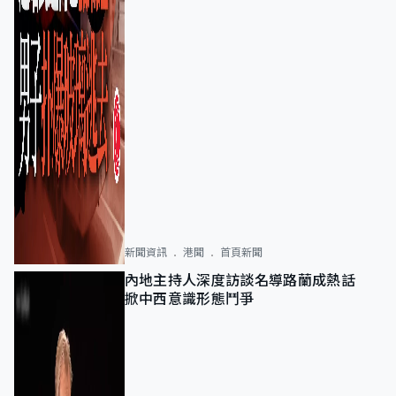
新聞資訊
港聞
首頁新聞
內地主持人深度訪談名導路蘭成熱話
掀中西意識形態鬥爭