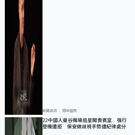
新聞資訊
兩岸國際
22中國人曼谷機場追星闖貴賓室 強行
登機遭拒 保安做歧視手勢遭紀律處分