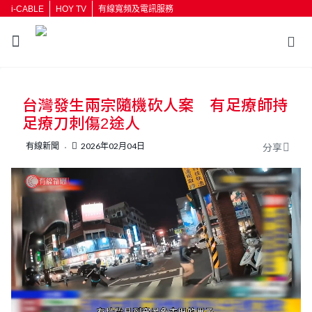
i-CABLE
HOY TV
有線寬頻及電訊服務
返回
台灣發生兩宗隨機砍人案 有足療師持
按輸入鍵開始搜尋
足療刀刺傷2途人
有線新聞
2026年02月04日
分享