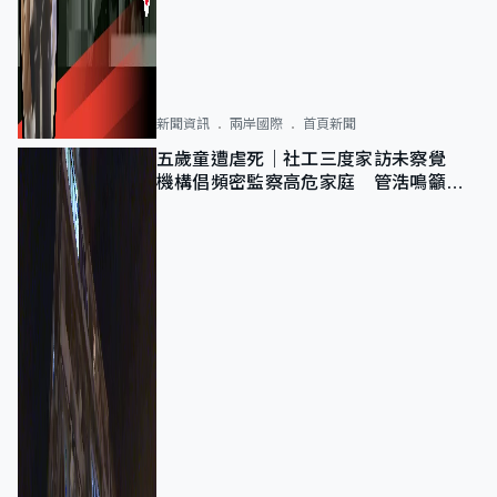
新聞資訊
兩岸國際
首頁新聞
五歲童遭虐死｜社工三度家訪未察覺
機構倡頻密監察高危家庭 管浩鳴籲加
強跨部門協作