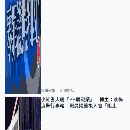
新聞資訊
新聞熱話
小紅書大曬「BB展戰績」 博主：後悔
沒帶行李箱 職員揭重複入會「阻止唔
到」