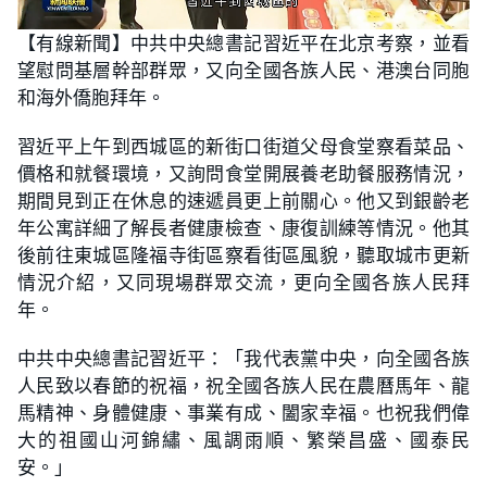
L
U
o
n
【有線新聞】中共中央總書記習近平在北京考察，並看
a
m
d
u
望慰問基層幹部群眾，又向全國各族人民、港澳台同胞
e
t
d
e
:
和海外僑胞拜年。
3
1
.
習近平上午到西城區的新街口街道父母食堂察看菜品、
2
5
價格和就餐環境，又詢問食堂開展養老助餐服務情況，
%
期間見到正在休息的速遞員更上前關心。他又到銀齡老
年公寓詳細了解長者健康檢查、康復訓練等情況。他其
後前往東城區隆福寺街區察看街區風貌，聽取城市更新
情況介紹，又同現場群眾交流，更向全國各族人民拜
年。
中共中央總書記習近平：「我代表黨中央，向全國各族
人民致以春節的祝福，祝全國各族人民在農曆馬年、龍
馬精神、身體健康、事業有成、闔家幸福。也祝我們偉
大的祖國山河錦繡、風調雨順、繁榮昌盛、國泰民
安。」