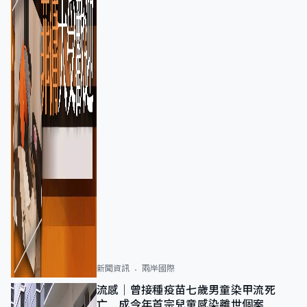
新聞資訊
兩岸國際
流感｜曾接種疫苗七歲男童染甲流死
亡 成今年首宗兒童感染離世個案