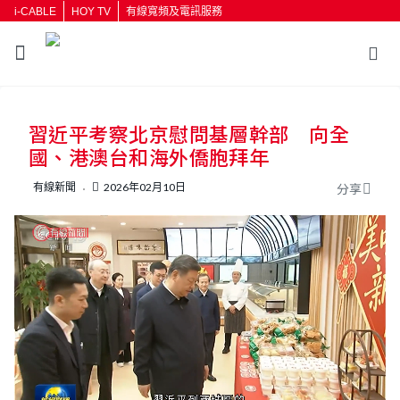
i-CABLE
HOY TV
有線寬頻及電訊服務
返回
習近平考察北京慰問基層幹部 向全
按輸入鍵開始搜尋
國、港澳台和海外僑胞拜年
有線新聞
2026年02月10日
分享