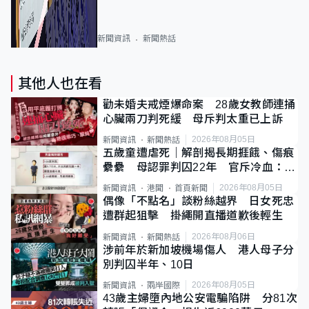
新聞資訊
新聞熱話
其他人也在看
勸未婚夫戒煙爆命案 28歲女教師連捅
心臟兩刀判死緩 母斥判太重已上訴
2026年08月05日
新聞資訊
新聞熱話
五歲童遭虐死｜解剖揭長期捱餓、傷痕
纍纍 母認罪判囚22年 官斥冷血：同
類案最惡劣
2026年08月05日
新聞資訊
港聞
首頁新聞
偶像「不點名」談粉絲越界 日女死忠
遭群起狙擊 掛繩開直播道歉後輕生
2026年08月06日
新聞資訊
新聞熱話
涉前年於新加坡機場傷人 港人母子分
別判囚半年、10日
2026年08月05日
新聞資訊
兩岸國際
43歲主婦墮內地公安電騙陷阱 分81次