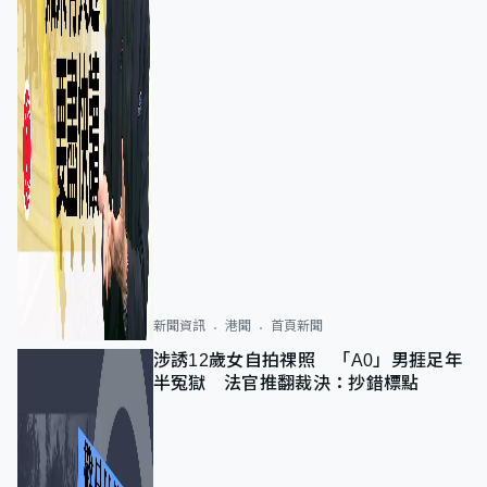
新聞資訊
港聞
首頁新聞
涉誘12歲女自拍祼照 「A0」男捱足年
半冤獄 法官推翻裁決：抄錯標點