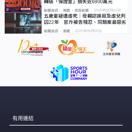
轉賬「保證金」損失近6900萬元
2026年08月07日
新聞資訊
港聞
首頁新聞
五歲童疑遭虐死｜母親認誤殺及虐兒判
囚22年 官斥被告殘忍、同類案最惡劣
2026年08月05日
新聞資訊
港聞
有用連結