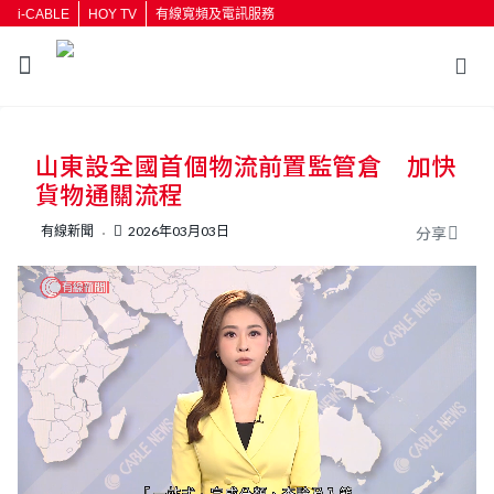
i-CABLE
HOY TV
有線寬頻及電訊服務
返回
山東設全國首個物流前置監管倉 加快
按輸入鍵開始搜尋
貨物通關流程
有線新聞
2026年03月03日
分享