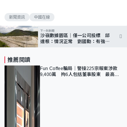
新聞資訊
中國在線
下一則新聞
沙嶺數據園區｜僅一公司投標 邱
達根：情況正常 劉國勳：有強心
針作用
推薦閱讀
Fun Coffee騙局｜警接225宗報案涉款
9,400萬 拘6人包括董事股東 最高金
額一宗涉近千萬