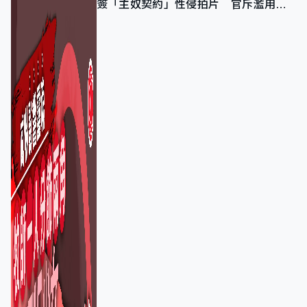
簽「主奴契約」性侵拍片 官斥濫用教
友信任、二審判囚9年