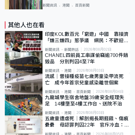
新聞資訊
港聞
首頁新聞
其他人也在看
印度KOL數百元「窮遊」中國 靠接濟
「嫌三嫌四」惹爭議 網民：不歡迎劣
質旅客
2026年08月02日
新聞資訊
新聞熱話
CHANEL四前員工串謀偷竊逾700件銷
毀品 分別判囚4至7年
2026年08月03日
新聞資訊
港聞
流感｜曾接種疫苗七歲男童染甲流死
亡 成今年首宗兒童感染離世個案
2026年08月04日
新聞資訊
港聞
首頁新聞
九龍城學生宿舍地盤39歲安全經理失
足 14樓墮至4樓工作台、送院不治
2026年08月03日
新聞資訊
港聞
五歲童遭虐死｜解剖揭長期捱餓、傷痕
纍纍 母認罪判囚22年 官斥冷血：同
類案最惡劣
2026年08月05日
新聞資訊
港聞
首頁新聞