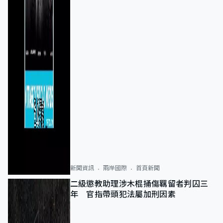
新聞資訊
兩岸國際
首頁新聞
二級懲教助理涉木棍捅傷羈留者判囚三
年 官指帶頭犯法屬加刑因素