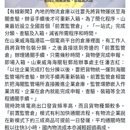
L
U
o
n
【有線新聞】內地的物流倉庫以往要先將貨物運送至海
a
m
d
u
關查驗，辦妥手續後才可重新入箱。為了簡化程序，山
e
t
d
e
:
東最近設立全國首個「前置監管倉」，「一站式」完成
3
2
分類、查驗及入箱，減省所需程序和時間。
.
9
在山東威海臨港區一個電商平台的倉庫裡面，有工作人
3
%
員將貨物包裝分類，之後直接送到旁邊的「前置監管
倉」辦理通關手續，只需幾秒時間，貨物便完成申報，
即場入箱。山東威海海關駐郵局辦事處主任潘吉紅：
「以往企業完成打包分揀以後，要把貨物統一運到海關
監管場所查驗，辦完手續再重新裝箱。前置監管倉相當
於把海關監管場所直接搬進企業倉庫，監管環節嵌入作
業流程，企業在倉內就能完成申報、查驗、裝箱等全流
程通關手續。」
現時跨境電商出口發貨頻率高，而且貨物種類較多，
「前置監管倉」模式有利加快通關流程。有物流企業說
在新模式下約三成商品可提前一日發運，平均通關時間
較以往快3小時，國內物流成本亦減輕超過兩成。