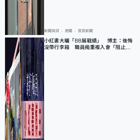
新聞資訊
港聞
首頁新聞
小紅書大曬「BB展戰績」 博主：後悔
沒帶行李箱 職員揭重複入會「阻止唔
到」