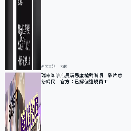
新聞資訊
港聞
瑞幸咖啡店員玩忌廉槍對嘴噴 影片惹
怒網民 官方：已解僱違規員工