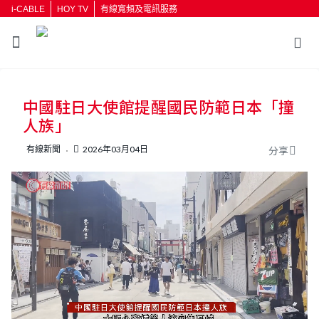
i-CABLE
HOY TV
有線寬頻及電訊服務
返回
中國駐日大使館提醒國民防範日本「撞
按輸入鍵開始搜尋
人族」
有線新聞
2026年03月04日
分享