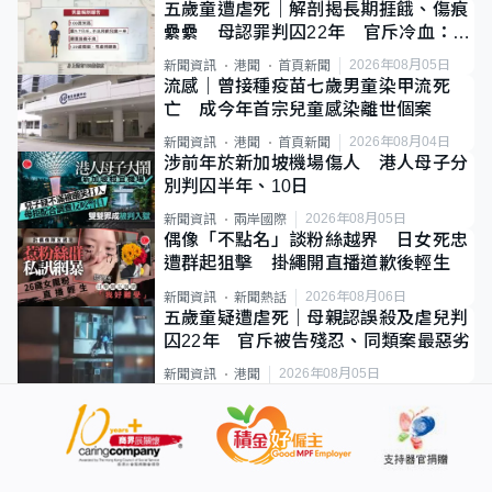
五歲童遭虐死｜解剖揭長期捱餓、傷痕
纍纍 母認罪判囚22年 官斥冷血：同
類案最惡劣
2026年08月05日
新聞資訊
港聞
首頁新聞
流感｜曾接種疫苗七歲男童染甲流死
亡 成今年首宗兒童感染離世個案
2026年08月04日
新聞資訊
港聞
首頁新聞
涉前年於新加坡機場傷人 港人母子分
別判囚半年、10日
2026年08月05日
新聞資訊
兩岸國際
偶像「不點名」談粉絲越界 日女死忠
遭群起狙擊 掛繩開直播道歉後輕生
2026年08月06日
新聞資訊
新聞熱話
五歲童疑遭虐死｜母親認誤殺及虐兒判
囚22年 官斥被告殘忍、同類案最惡劣
2026年08月05日
新聞資訊
港聞