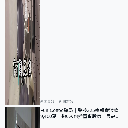
新聞資訊
新聞熱話
Fun Coffee騙局｜警接225宗報案涉款
9,400萬 拘6人包括董事股東 最高金
額一宗涉近千萬