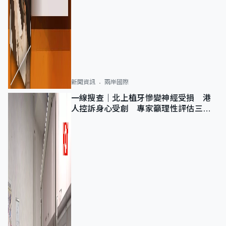
新聞資訊
兩岸國際
一線搜查｜北上植牙慘變神經受損 港
人控訴身心受創 專家籲理性評估三大
風險