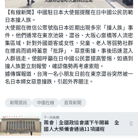
L
U
o
n
【有線新聞】中國駐日本大使館提醒在日中國公民防範
a
m
d
u
日本撞人族。
e
t
d
e
:
大使館在微信公眾號指日本近期出現多宗「撞人族」事
5
2
件，他們通常在東京池袋、澀谷、大阪心齋橋等人流密
.
9
集區域，針對外國遊客或女性、兒童、老人等弱勢社群
4
%
在擦肩而過時蓄意「批踭」，惡意衝撞，事後迅速混入
人群逃走。使館呼籲在日中國公民要提高警惕，如遇到
撞人族要立刻報警，確認傷勢再考慮索賠。
據傳媒報道，台灣一名小朋友日前在東京澀谷突然被一
名日本婦女惡意撞跌，引起外界關注。
新聞資訊
中國在線
首頁新聞
下一則新聞
兩會｜全國政協會議下午開幕 全
國人大預備會通過11項議程