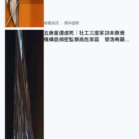
新聞資訊
兩岸國際
五歲童遭虐死｜社工三度家訪未察覺
機構倡頻密監察高危家庭 管浩鳴籲加
強跨部門協作