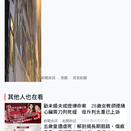
新聞資訊
港聞
首頁新聞
其他人也在看
勸未婚夫戒煙爆命案 28歲女教師連捅
心臟兩刀判死緩 母斥判太重已上訴
2026年08月05日
新聞資訊
新聞熱話
五歲童遭虐死｜解剖揭長期捱餓、傷痕