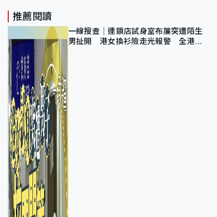
推薦閱讀
一線搜查｜連鎖店試身室布簾突遭陌生
男扯開 港女換衫險走光報警 全港分
店急換實體門