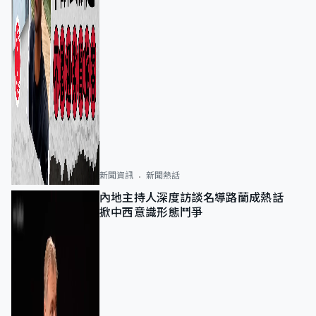
新聞資訊
新聞熱話
內地主持人深度訪談名導路蘭成熱話
掀中西意識形態鬥爭