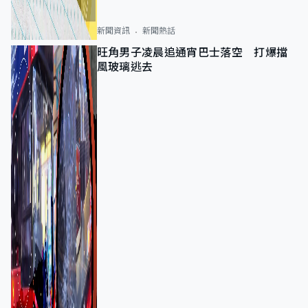
新聞資訊
新聞熱話
旺角男子凌晨追通宵巴士落空 打爆擋
風玻璃逃去