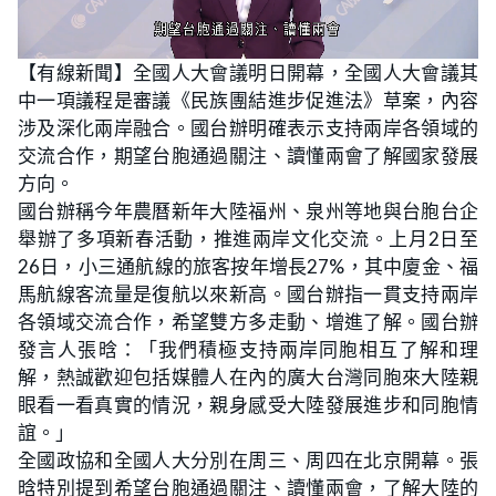
L
U
o
n
【有線新聞】全國人大會議明日開幕，全國人大會議其
a
m
d
u
中一項議程是審議《民族團結進步促進法》草案，內容
e
t
d
e
:
涉及深化兩岸融合。國台辦明確表示支持兩岸各領域的
2
3
交流合作，期望台胞通過關注、讀懂兩會了解國家發展
.
0
方向。
8
%
國台辦稱今年農曆新年大陸福州、泉州等地與台胞台企
舉辦了多項新春活動，推進兩岸文化交流。上月2日至
26日，小三通航線的旅客按年增長27%，其中廈金、福
馬航線客流量是復航以來新高。國台辦指一貫支持兩岸
各領域交流合作，希望雙方多走動、增進了解。國台辦
發言人張晗：「我們積極支持兩岸同胞相互了解和理
解，熱誠歡迎包括媒體人在內的廣大台灣同胞來大陸親
眼看一看真實的情況，親身感受大陸發展進步和同胞情
誼。」
全國政協和全國人大分別在周三、周四在北京開幕。張
晗特別提到希望台胞通過關注、讀懂兩會，了解大陸的