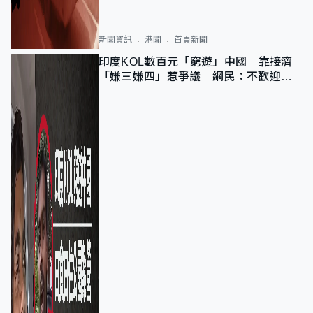
新聞資訊
港聞
首頁新聞
印度KOL數百元「窮遊」中國 靠接濟
「嫌三嫌四」惹爭議 網民：不歡迎劣
質旅客