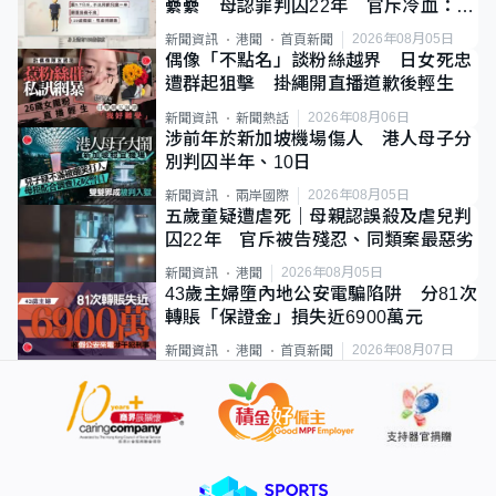
纍纍 母認罪判囚22年 官斥冷血：同
類案最惡劣
2026年08月05日
新聞資訊
港聞
首頁新聞
偶像「不點名」談粉絲越界 日女死忠
遭群起狙擊 掛繩開直播道歉後輕生
2026年08月06日
新聞資訊
新聞熱話
涉前年於新加坡機場傷人 港人母子分
別判囚半年、10日
2026年08月05日
新聞資訊
兩岸國際
五歲童疑遭虐死｜母親認誤殺及虐兒判
囚22年 官斥被告殘忍、同類案最惡劣
2026年08月05日
新聞資訊
港聞
43歲主婦墮內地公安電騙陷阱 分81次
轉賬「保證金」損失近6900萬元
2026年08月07日
新聞資訊
港聞
首頁新聞