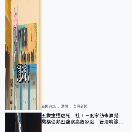
新聞資訊
港聞
首頁新聞
五歲童遭虐死｜社工三度家訪未察覺
機構倡頻密監察高危家庭 管浩鳴籲加
強跨部門協作