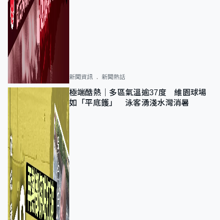
新聞資訊
新聞熱話
極端酷熱｜多區氣溫逾37度 維園球場
如「平底鑊」 泳客湧淺水灣消暑