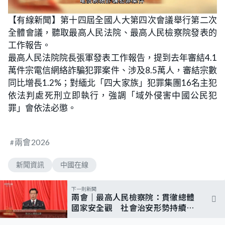
L
U
o
n
【有線新聞】第十四屆全國人大第四次會議舉行第二次
a
m
d
u
全體會議，聽取最高人民法院、最高人民檢察院發表的
e
t
d
e
:
工作報告。
8
9
最高人民法院院長張軍發表工作報告，提到去年審結4.1
.
1
萬件宗電信網絡詐騙犯罪案件、涉及8.5萬人，審結宗數
9
%
同比增長1.2%；對緬北「四大家族」犯罪集團16名主犯
依法判處死刑立即執行，強調「域外侵害中國公民犯
罪」會依法必懲。
兩會2026
新聞資訊
中國在線
下一則新聞
兩會｜最高人民檢察院：貫徹總體
國家安全觀 社會治安形勢持續向
好