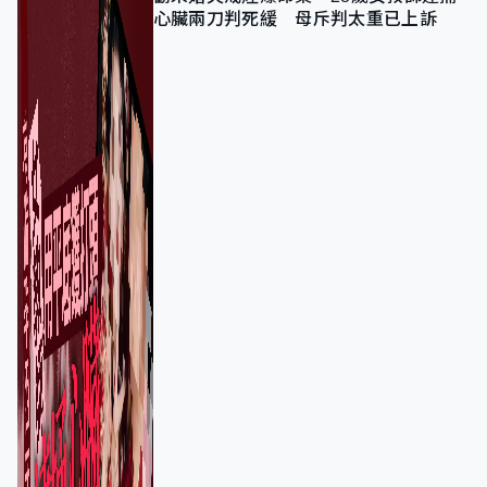
心臟兩刀判死緩 母斥判太重已上訴