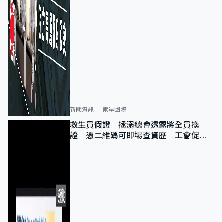
新聞資訊
兩岸國際
救生員假證｜拯溺總會透露將全員換
證 憑二維碼可即場查資歷 工會促加
強巡查