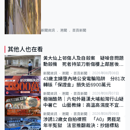
新聞資訊
港聞
首頁新聞
其他人也在看
黃大仙上邨傷人及自殺案 疑噪音問題
動殺機 死者持菜刀斬傷樓上鄰居後墮
斃
2026年08月08日
新聞資訊
港聞
首頁新聞
43歲主婦墮內地公安電騙陷阱 分81次
轉賬「保證金」損失近6900萬元
2026年08月07日
新聞資訊
港聞
首頁新聞
極端酷熱｜六旬外籍漢大埔船灣行山疑
中暑亡 山藝教練：高溫高濕度不宜遠
足
2026年08月09日
新聞資訊
港聞
首頁新聞
涉誘12歲女自拍祼照 「A0」男捱足
年半冤獄 法官推翻裁決：抄錯標點