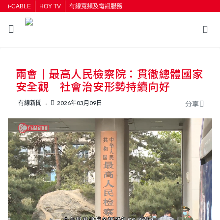
i-CABLE
HOY TV
有線寬頻及電訊服務
返回
兩會｜最高人民檢察院：貫徹總體國家
按輸入鍵開始搜尋
安全觀 社會治安形勢持續向好
有線新聞
2026年03月09日
分享