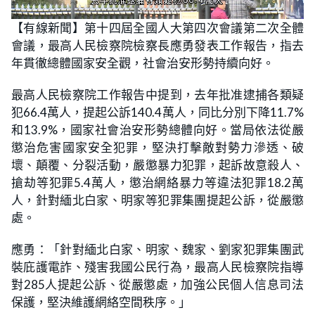
L
U
o
n
【有線新聞】第十四屆全國人大第四次會議第二次全體
a
m
d
u
會議，最高人民檢察院檢察長應勇發表工作報告，指去
e
t
d
e
:
年貫徹總體國家安全觀，社會治安形勢持續向好。
3
5
.
最高人民檢察院工作報告中提到，去年批准逮捕各類疑
7
1
犯66.4萬人，提起公訴140.4萬人，同比分別下降11.7%
%
和13.9%，國家社會治安形勢總體向好。當局依法從嚴
懲治危害國家安全犯罪，堅決打擊敵對勢力滲透、破
壞、顛覆、分裂活動，嚴懲暴力犯罪，起訴故意殺人、
搶劫等犯罪5.4萬人，懲治網絡暴力等違法犯罪18.2萬
人，針對緬北白家、明家等犯罪集團提起公訴，從嚴懲
處。
應勇：「針對緬北白家、明家、魏家、劉家犯罪集團武
裝庇護電詐、殘害我國公民行為，最高人民檢察院指導
對285人提起公訴、從嚴懲處，加強公民個人信息司法
保護，堅決維護網絡空間秩序。」