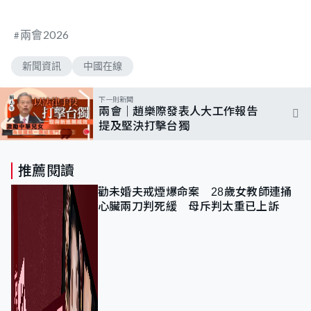
兩會2026
新聞資訊
中國在線
下一則新聞
兩會｜趙樂際發表人大工作報告
提及堅決打擊台獨
推薦閱讀
勸未婚夫戒煙爆命案 28歲女教師連捅
心臟兩刀判死緩 母斥判太重已上訴