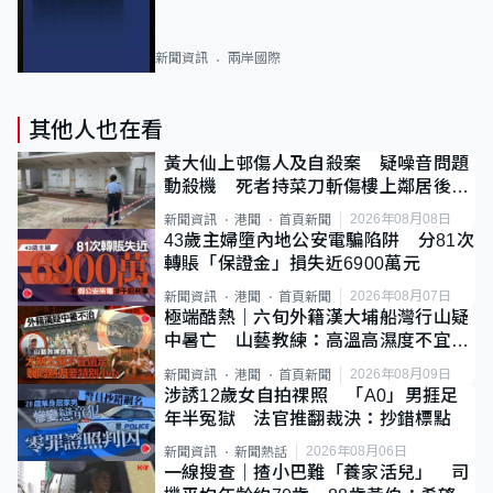
新聞資訊
兩岸國際
其他人也在看
黃大仙上邨傷人及自殺案 疑噪音問題
動殺機 死者持菜刀斬傷樓上鄰居後墮
斃
2026年08月08日
新聞資訊
港聞
首頁新聞
43歲主婦墮內地公安電騙陷阱 分81次
轉賬「保證金」損失近6900萬元
2026年08月07日
新聞資訊
港聞
首頁新聞
極端酷熱｜六旬外籍漢大埔船灣行山疑
中暑亡 山藝教練：高溫高濕度不宜遠
足
2026年08月09日
新聞資訊
港聞
首頁新聞
涉誘12歲女自拍祼照 「A0」男捱足
年半冤獄 法官推翻裁決：抄錯標點
2026年08月06日
新聞資訊
新聞熱話
一線搜查｜揸小巴難「養家活兒」 司