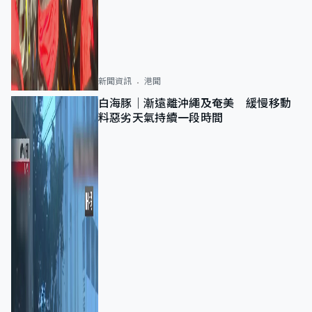
新聞資訊
港聞
白海豚｜漸遠離沖繩及奄美 緩慢移動
料惡劣天氣持續一段時間