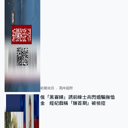
新聞資訊
兩岸國際
俄「黑寡婦」誘前線士兵閃婚騙撫恤
金 經紀戲稱「賺首期」被檢控