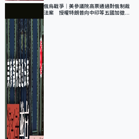
俄烏戰爭｜美參議院高票通過對俄制裁
法案 授權特朗普向中印等五國加徵
100%關稅