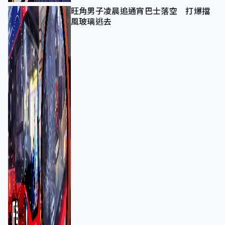
旺角男子凌晨追通宵巴士落空 打爆擋
風玻璃逃去