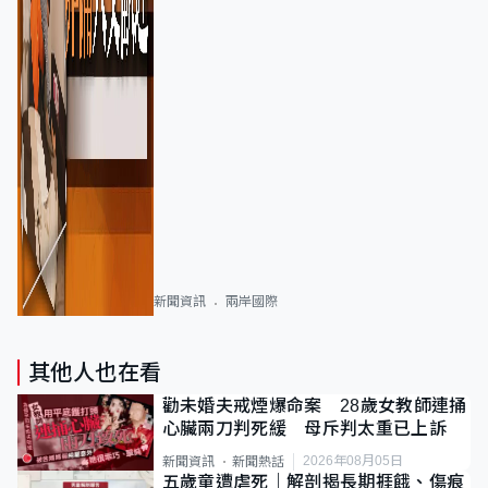
新聞資訊
兩岸國際
其他人也在看
勸未婚夫戒煙爆命案 28歲女教師連捅
心臟兩刀判死緩 母斥判太重已上訴
2026年08月05日
新聞資訊
新聞熱話
五歲童遭虐死｜解剖揭長期捱餓、傷痕