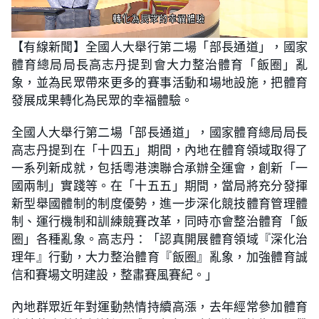
L
U
o
n
【有線新聞】全國人大舉行第二場「部長通道」，國家
a
m
d
u
體育總局局長高志丹提到會大力整治體育「飯圈」亂
e
t
d
e
:
象，並為民眾帶來更多的賽事活動和場地設施，把體育
2
5
發展成果轉化為民眾的幸福體驗。
.
4
2
全國人大舉行第二場「部長通道」，國家體育總局局長
%
高志丹提到在「十四五」期間，內地在體育領域取得了
一系列新成就，包括粵港澳聯合承辦全運會，創新「一
國兩制」實踐等。在「十五五」期間，當局將充分發揮
新型舉國體制的制度優勢，進一步深化競技體育管理體
制、運行機制和訓練競賽改革，同時亦會整治體育「飯
圈」各種亂象。高志丹：「認真開展體育領域『深化治
理年』行動，大力整治體育『飯圈』亂象，加強體育誠
信和賽場文明建設，整肅賽風賽紀。」
內地群眾近年對運動熱情持續高漲，去年經常參加體育