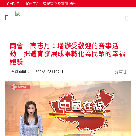
i-CABLE
HOY TV
有線寬頻及電訊服務
返回
兩會｜高志丹：增辦受歡迎的賽事活
按輸入鍵開始搜尋
動 把體育發展成果轉化為民眾的幸福
體驗
有線新聞
2026年03月09日
分享