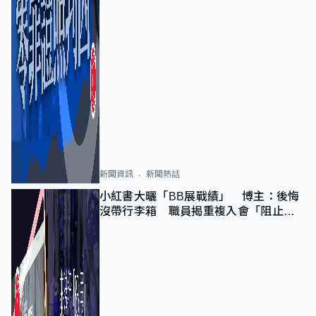
新聞資訊
新聞熱話
小紅書大曬「BB展戰績」 博主：後悔
沒帶行李箱 職員揭重複入會「阻止唔
到」