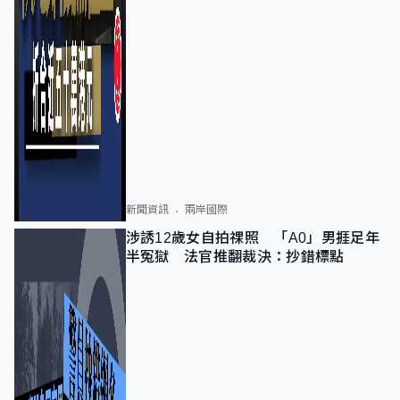
新聞資訊
兩岸國際
涉誘12歲女自拍祼照 「A0」男捱足年
半冤獄 法官推翻裁決：抄錯標點