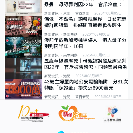
纍纍 母認罪判囚22年 官斥冷血：同
類案最惡劣
2026年08月05日
新聞資訊
港聞
首頁新聞
偶像「不點名」談粉絲越界 日女死忠
遭群起狙擊 掛繩開直播道歉後輕生
2026年08月06日
新聞資訊
新聞熱話
涉前年於新加坡機場傷人 港人母子分
別判囚半年、10日
2026年08月05日
新聞資訊
兩岸國際
五歲童疑遭虐死｜母親認誤殺及虐兒判
囚22年 官斥被告殘忍、同類案最惡劣
2026年08月05日
新聞資訊
港聞
43歲主婦墮內地公安電騙陷阱 分81次
轉賬「保證金」損失近6900萬元
2026年08月07日
新聞資訊
港聞
首頁新聞