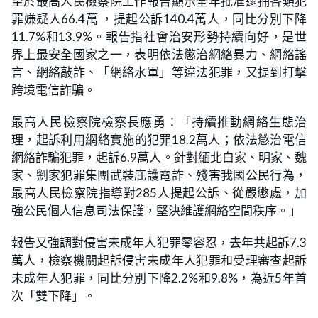
至於最高人民檢察院工作報告顯示全年批准逮捕各類犯
罪嫌疑人66.4萬 ，提起公訴140.4萬人，同比分別下降
11.7%和13.9%。報告指社會治安形勢持續向好，是世
界上最安全國家之一，表明依法懲治網絡暴力、網絡謠
言、網絡敲詐、「網絡水軍」等違法犯罪，又提到打擊
跨境電信詐騙。
最高人民檢察院檢察長應勇：「持續推動網絡生態治
理，起訴利用網絡實施的犯罪18.2萬人；依法懲治電信
網絡詐騙犯罪，起訴6.9萬人。針對緬北白家、明家、魏
家、劉家犯罪集團武裝庇護電詐、殘害我國公民行為，
最高人民檢察院指導對285人提起公訴、從嚴懲處，加
強公民個人信息司法保護，堅決維護網絡空間秩序。」
報告又強調對侵害未成年人犯罪零容忍，去年共起訴7.3
萬人，檢察機關起訴侵害未成年人犯罪和受理審查起訴
未成年人犯罪，同比分別下降2.2%和9.8%，為近5年首
次「雙下降」。