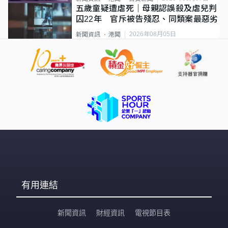
五歲童疑遭虐死｜母親認誤殺及虐兒判
囚22年 官斥被告殘忍、同類案最惡劣
2026年08月05日
新聞資訊
港聞
有用連結
新聞資訊
財經資訊
電視節目表