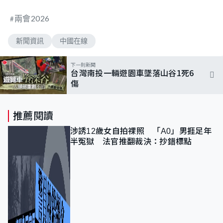
兩會2026
新聞資訊
中國在線
下一則新聞
台灣南投一輛遊園車墜落山谷1死6
傷
推薦閱讀
涉誘12歲女自拍祼照 「A0」男捱足年
半冤獄 法官推翻裁決：抄錯標點