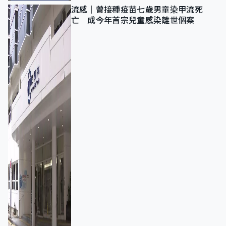
流感｜曾接種疫苗七歲男童染甲流死
亡 成今年首宗兒童感染離世個案