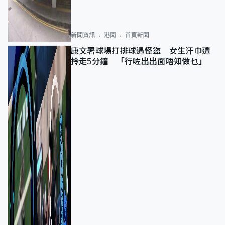
新聞資訊
港聞
首頁新聞
康文署球場打排球遇怪盜 女生汗巾遭
拎走5分鐘 「行咗出出面唔知做乜」