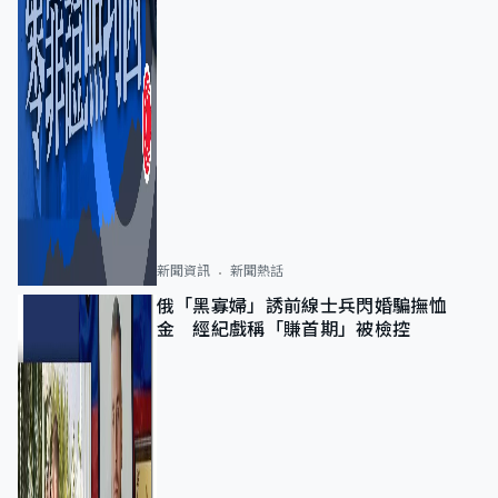
新聞資訊
新聞熱話
俄「黑寡婦」誘前線士兵閃婚騙撫恤
金 經紀戲稱「賺首期」被檢控