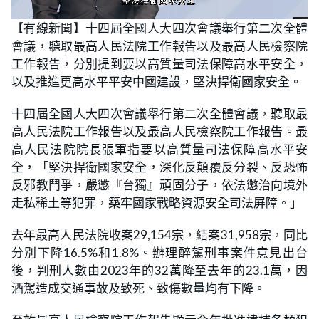
L
U
o
n
【有線新聞】十四屆全國人大四次會議舉行第二次全體
a
m
d
u
會議，聽取最高人民法院工作報告以及最高人民檢察院
e
t
d
e
:
工作報告，分別提到要以高質量司法保障高水平安全，
1
6
以及推進更高水平平安中國建設，堅決捍衛國家安全。
.
9
5
十四屆全國人大四次會議舉行第二次全體會議，聽取最
%
高人民法院工作報告以及最高人民檢察院工作報告。最
高人民法院院長張軍指要以高質量司法保障高水平安
全，「堅決捍衛國家安全，深化反顛覆反分裂、反恐怖
反邪教鬥爭，嚴懲『台獨』頑固分子，依法懲治向境外
走私稀土等犯罪，築牢國家戰略資源安全司法屏障。」
去年最高人民法院收案29,154宗，結案31,958宗，同比
分別下降16.5%和1.8%。辦理醉駕刑事案件意見出台
後，判刑人數由2023年的32萬降至去年的23.1萬，因
酒駕造成交通事故及致死、致傷數量均有下降。