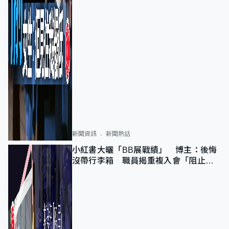
新聞資訊
新聞熱話
小紅書大曬「BB展戰績」 博主：後悔
沒帶行李箱 職員揭重複入會「阻止唔
到」