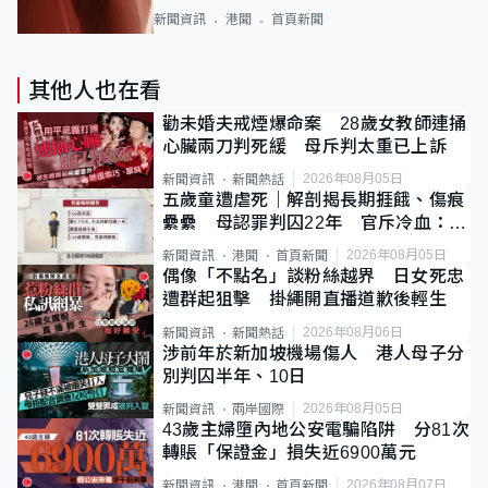
新聞資訊
港聞
首頁新聞
其他人也在看
勸未婚夫戒煙爆命案 28歲女教師連捅
心臟兩刀判死緩 母斥判太重已上訴
2026年08月05日
新聞資訊
新聞熱話
五歲童遭虐死｜解剖揭長期捱餓、傷痕
纍纍 母認罪判囚22年 官斥冷血：同
類案最惡劣
2026年08月05日
新聞資訊
港聞
首頁新聞
偶像「不點名」談粉絲越界 日女死忠
遭群起狙擊 掛繩開直播道歉後輕生
2026年08月06日
新聞資訊
新聞熱話
涉前年於新加坡機場傷人 港人母子分
別判囚半年、10日
2026年08月05日
新聞資訊
兩岸國際
43歲主婦墮內地公安電騙陷阱 分81次
轉賬「保證金」損失近6900萬元
2026年08月07日
新聞資訊
港聞
首頁新聞