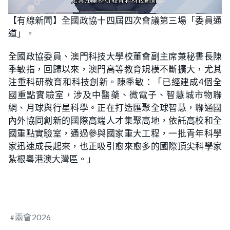
L
U
o
n
【有線新聞】全國政協十四屆四次會議第三場「委員通
a
m
d
u
道」。
e
t
d
e
:
5
全國政協委員、澳門科技大學校董會副主席兼秘書長陳
3
.
季敏指，回歸以來，澳門高等教育規模不斷擴大，尤其
2
3
注重科研教育和科技創新。陳季敏：「已經建成4個全
%
國重點實驗室，涉及中醫藥、微電子、智慧城市物聯
網、月球與行星科學。正在打造匯聚全球智慧，聯通國
內外協同創新的國際高端人才集聚高地，依託高校和全
國重點實驗室，通過參與國家重大工程，一批青年科學
家迅速成長起來，也正吸引愈來愈多的國際頂尖科學家
紮根粵港澳大灣區。」
兩會2026