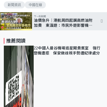
新聞資訊
中國在線
下一則新聞
油價急升｜港航周四起調高燃油附
加費 東瀛遊：市民外遊影響機會
極微
推薦閱讀
22中國人曼谷機場追星闖貴賓室 強行
登機遭拒 保安做歧視手勢遭紀律處分