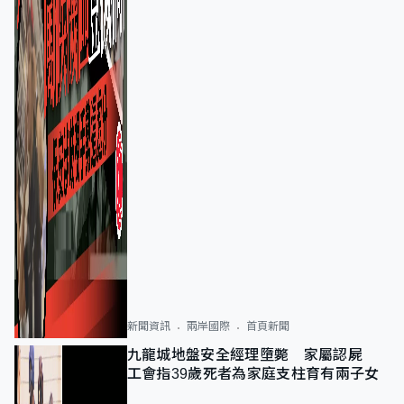
新聞資訊
兩岸國際
首頁新聞
九龍城地盤安全經理墮斃 家屬認屍
工會指39歲死者為家庭支柱育有兩子女