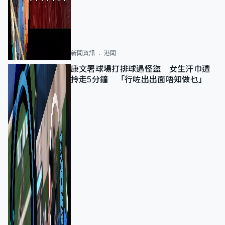
新聞資訊
港聞
康文署球場打排球遇怪盜 女生汗巾遭
拎走5分鐘 「行咗出出面唔知做乜」