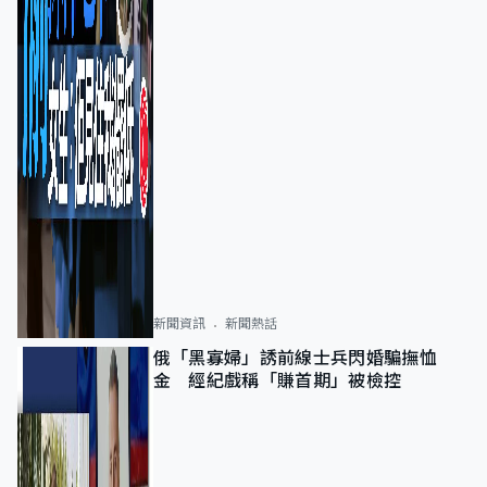
新聞資訊
新聞熱話
俄「黑寡婦」誘前線士兵閃婚騙撫恤
金 經紀戲稱「賺首期」被檢控