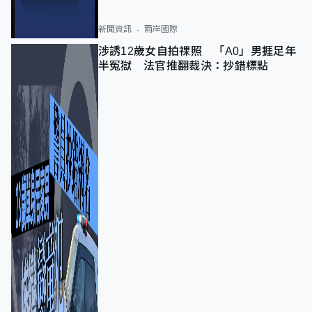
新聞資訊
兩岸國際
涉誘12歲女自拍祼照 「A0」男捱足年
半冤獄 法官推翻裁決：抄錯標點