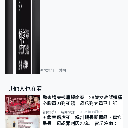
新聞資訊
港聞
其他人也在看
勸未婚夫戒煙爆命案 28歲女教師連捅
心臟兩刀判死緩 母斥判太重已上訴
2026年08月05日
新聞資訊
新聞熱話
五歲童遭虐死｜解剖揭長期捱餓、傷痕
纍纍 母認罪判囚22年 官斥冷血：同