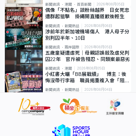
類案最惡劣
2026年08月05日
新聞資訊
港聞
首頁新聞
偶像「不點名」談粉絲越界 日女死忠
遭群起狙擊 掛繩開直播道歉後輕生
2026年08月06日
新聞資訊
新聞熱話
涉前年於新加坡機場傷人 港人母子分
別判囚半年、10日
2026年08月05日
新聞資訊
兩岸國際
五歲童疑遭虐死｜母親認誤殺及虐兒判
囚22年 官斥被告殘忍、同類案最惡劣
2026年08月05日
新聞資訊
港聞
小紅書大曬「BB展戰績」 博主：後
悔沒帶行李箱 職員揭重複入會「阻止
唔到」
2026年08月04日
新聞資訊
新聞熱話