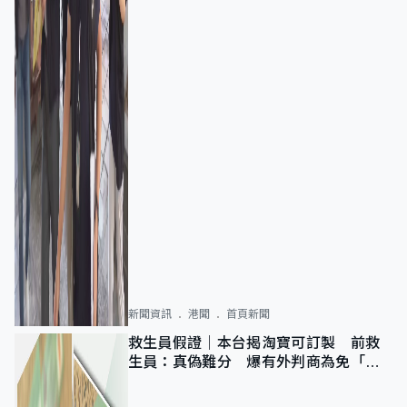
新聞資訊
港聞
首頁新聞
救生員假證｜本台揭淘寶可訂製 前救
生員：真偽難分 爆有外判商為免「封
池」沒做足檢查