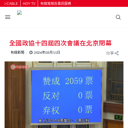
i-CABLE
HOY TV
有線寬頻及電訊服務
全國政協十四屆四次會議在北京閉幕
有線新聞
2026年03月11日
分享
L
U
o