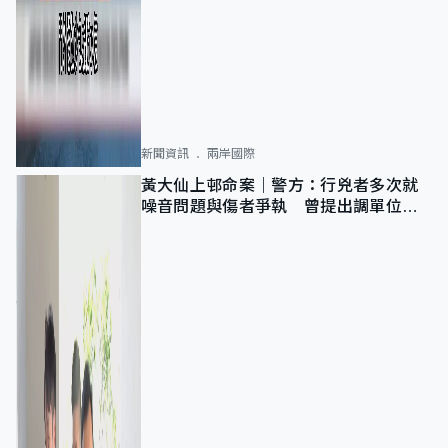
新聞資訊
兩岸國際
黃大仙上邨命案｜警方：行兇者多次就
噪音問題與傷者爭執 曾提出調單位已
獲批