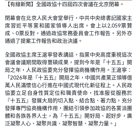
n
【有線新聞】全國政協十四屆四次會議在北京閉幕。
a
m
d
u
e
t
d
e
閉幕會在北京人民大會堂舉行，中共中央總書記國家主
:
2
席習近平等黨和國家領導人出席。會上以2,059票贊
9
.
成、0票反對，通過政協常務委員會工作報告。另外亦
3
5
通過了提案工作報告和政治決議。
%
全國政協主席王滬寧發表講話，指黨中央高度重視這次
會議會議期間取得豐碩成果，提到今年是「十五五」開
局之年，人民政協要充分發揮協商機構作用。王滬寧：
「2026年是『十五五』開局之年，中國共產黨正領導億
萬人民滿懷信心行進在中國式現代化新征程上。人民政
協要立足自身性質定位和職責使命，找准服從服務於
『十五五』發展大局的切入點、結合點、著力點，充分
發揮專門協商機構作用，團結引領參加政協的各黨派團
體和各族各界人士，為『十五五』開好局、起好步，廣
泛凝聚人心、凝聚共識、凝聚智慧、凝聚力量。」