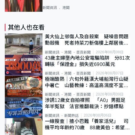
新聞資訊
港聞
其他人也在看
黃大仙上邨傷人及自殺案 疑噪音問題
動殺機 死者持菜刀斬傷樓上鄰居後墮
斃
2026年08月08日
新聞資訊
港聞
首頁新聞
43歲主婦墮內地公安電騙陷阱 分81次
轉賬「保證金」損失近6900萬元
2026年08月07日
新聞資訊
港聞
首頁新聞
極端酷熱｜六旬外籍漢大埔船灣行山疑
中暑亡 山藝教練：高溫高濕度不宜遠
足
2026年08月09日
新聞資訊
港聞
首頁新聞
涉誘12歲女自拍祼照 「A0」男捱足
年半冤獄 法官推翻裁決：抄錯標點
2026年08月06日
新聞資訊
新聞熱話
一線搜查｜揸小巴難「養家活兒」 司
機平均年齡約70歲 88歲黃伯：希望一
直揸落去