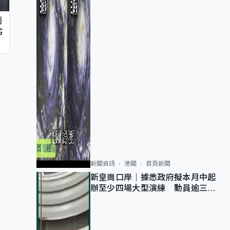
判
劣
新聞資訊
港聞
首頁新聞
新皇崗口岸｜據悉政府擬本月中起
辦至少四場大型演練 動員逾三萬
公務員人次測試