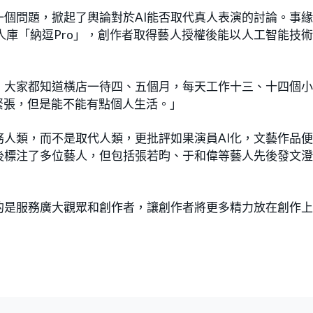
個問題，掀起了輿論對於AI能否取代真人表演的討論。事
人庫「納逗Pro」，創作者取得藝人授權後能以人工智能技
，大家都知道橫店一待四、五個月，每天工作十三、十四個
緊張，但是能不能有點個人生活。」
務人類，而不是取代人類，更批評如果演員AI化，文藝作品
後標注了多位藝人，但包括張若昀、于和偉等藝人先後發文
的是服務廣大觀眾和創作者，讓創作者將更多精力放在創作