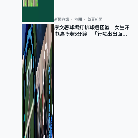
新聞資訊
港聞
首頁新聞
康文署球場打排球遇怪盜 女生汗
巾遭拎走5分鐘 「行咗出出面唔
知做乜」