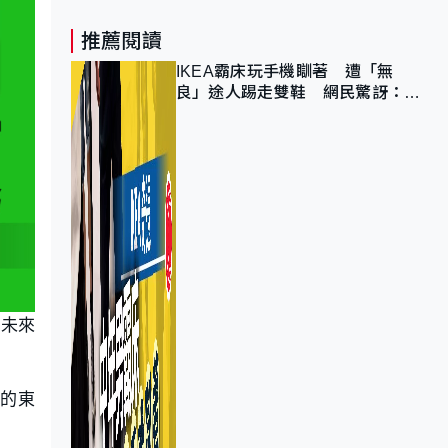
推薦閱讀
IKEA霸床玩手機瞓著 遭「無
良」途人踢走雙鞋 網民驚訝：冇
著襪咁盡！？
示未來
的東