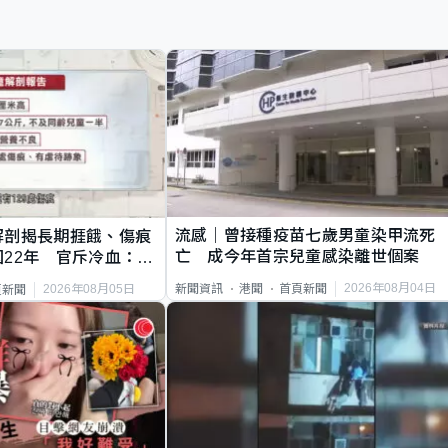
流感｜曾接種疫苗七歲男童染甲流死
解剖揭長期捱餓、傷痕
亡 成今年首宗兒童感染離世個案
22年 官斥冷血：同
2026年08月04日
新聞資訊
港聞
首頁新聞
2026年08月05日
頁新聞