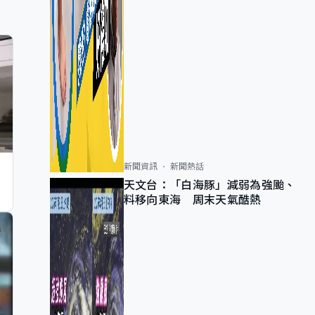
新聞資訊
新聞熱話
天文台：「白海豚」減弱為強颱、
料移向東海 周末天氣酷熱