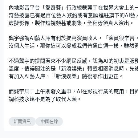
內地影音平台「愛奇藝」行政總裁龔宇在世界大會上的一
奇藝披露已有過百位藝人簽約或有意願進駐旗下的AI藝
虛擬影像，製作短視頻甚或劇集，全程毋須真人演出。
龔宇強調AI藝人庫有利於提高演員收入，「演員很辛苦
沒個人生活，那你這可以變成我們普通白領一樣，雖然
不過龔宇的提問惹來不少網民反感，認為AI的初衷是服
溫度。值得關注的是「新浪娛樂」轉載相關消息時，先
有加入AI藝人庫，「新浪娛樂」隨後亦作出更正。
而龔宇周二上午則發文重申，AI在影視行業的應用，目
調科技永遠不是為了取代人類。
新聞資訊
中國在線