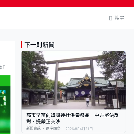
搜尋
下一則新聞
享
高市早苗向靖國神社供奉祭品 中方堅決反
對、提嚴正交涉
2026年04月21日
新聞資訊
兩岸國際