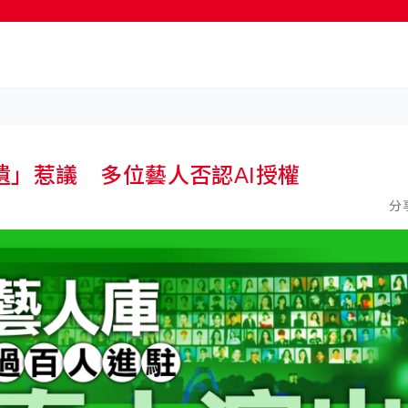
」惹議 多位藝人否認AI授權
分