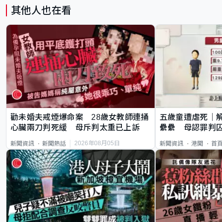
其他人也在看
勸未婚夫戒煙爆命案 28歲女教師連捅
五歲童遭虐死｜
心臟兩刀判死緩 母斥判太重已上訴
纍纍 母認罪判囚
類案最惡劣
2026年08月05日
新聞資訊
新聞熱話
新聞資訊
港聞
首