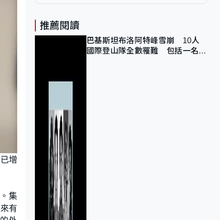
推薦閱讀
巴基斯坦布洛阿特峰雪崩 10人
國際登山隊全數罹難 包括一名中
國公民
數已增
證。集
本來有