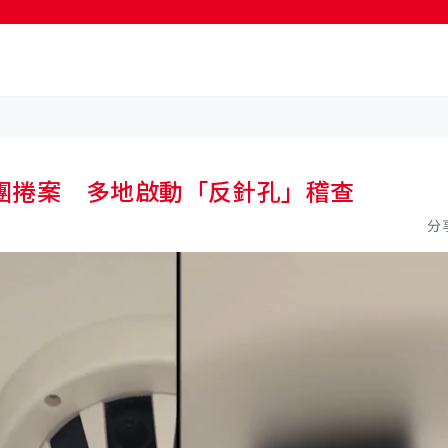
按輸入鍵開始搜尋
團捲案 多地啟動「反針孔」稽查
分