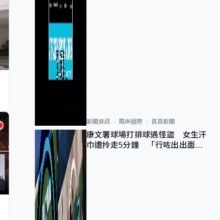
新聞資訊
兩岸國際
首頁新聞
康文署球場打排球遇怪盜 女生汗
巾遭拎走5分鐘 「行咗出出面唔
知做乜」