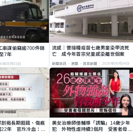
流感｜曾接種疫苗七歲男童染甲流死
工串謀偷竊逾700件銷
亡 成今年首宗兒童感染離世個案
至7年
2026年08月04日
新聞資訊
港聞
首頁新聞
26年08月03日
解剖揭長期捱餓、傷痕
美女治療師借輔導「誘騙」14歲少年
22年 官斥冷血：同
犯 外物性虐持續3個月 受害者母：