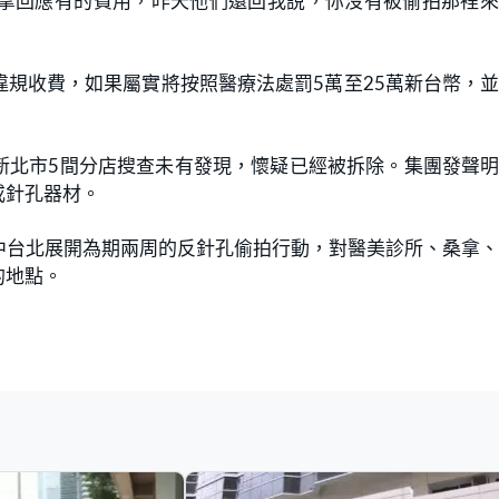
拿回應有的費用，昨天他們還回我說，你沒有被偷拍那裡來
規收費，如果屬實將按照醫療法處罰5萬至25萬新台幣，
新北市5間分店搜查未有發現，懷疑已經被拆除。集團發聲
或針孔器材。
中台北展開為期兩周的反針孔偷拍行動，對醫美診所、桑拿
的地點。