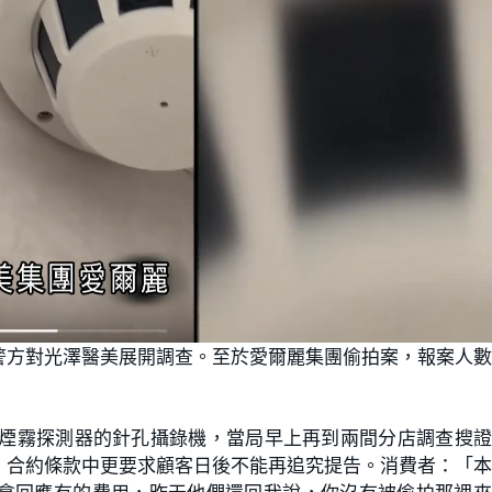
警方對光澤醫美展開調查。至於愛爾麗集團偷拍案，報案人
似煙霧探測器的針孔攝錄機，當局早上再到兩間分店調查搜
，合約條款中更要求顧客日後不能再追究提告。消費者：「