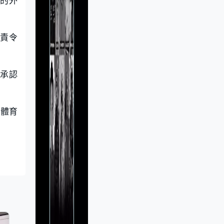
的外
並責令
明承認
、體育