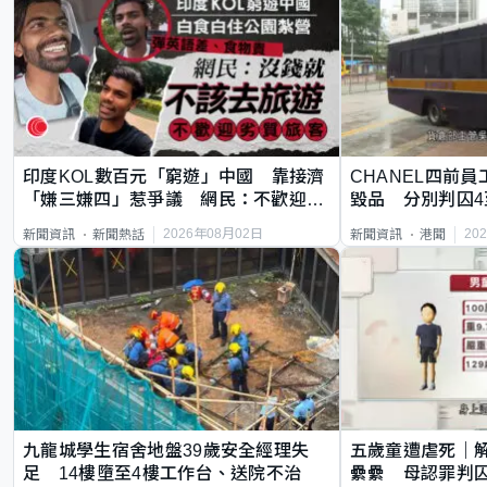
印度KOL數百元「窮遊」中國 靠接濟
CHANEL四前員
「嫌三嫌四」惹爭議 網民：不歡迎劣
毀品 分別判囚4
質旅客
2026年08月02日
20
新聞資訊
新聞熱話
新聞資訊
港聞
九龍城學生宿舍地盤39歲安全經理失
五歲童遭虐死｜
足 14樓墮至4樓工作台、送院不治
纍纍 母認罪判囚