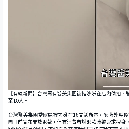
L
U
o
n
【有線新聞】台灣再有醫美集團被指涉嫌在店內偷拍，
a
m
d
u
e
t
至10人。
d
e
:
2
6
.
台灣醫美集團愛爾麗被揭發在18間診所內，安裝外型
4
7
團日前宣布開放退款，但有消費者說退款時被要求搜身
%