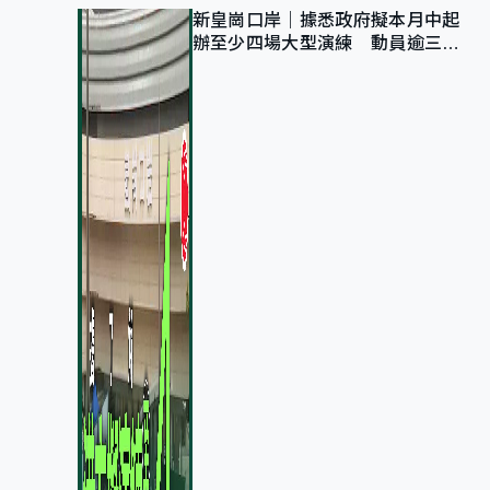
新皇崗口岸｜據悉政府擬本月中起
辦至少四場大型演練 動員逾三萬
公務員人次測試