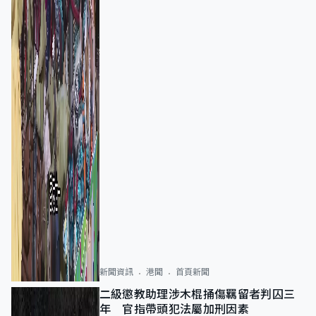
新聞資訊
港聞
首頁新聞
二級懲教助理涉木棍捅傷羈留者判囚三
年 官指帶頭犯法屬加刑因素