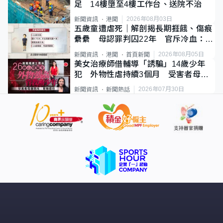
足 14樓墮至4樓工作台、送院不治
2026年08月03日
新聞資訊
港聞
五歲童遭虐死｜解剖揭長期捱餓、傷痕
纍纍 母認罪判囚22年 官斥冷血：同
類案最惡劣
2026年08月05日
新聞資訊
港聞
首頁新聞
美女治療師借輔導「誘騙」14歲少年
犯 外物性虐持續3個月 受害者母：
要保護其他人
2026年07月30日
新聞資訊
新聞熱話