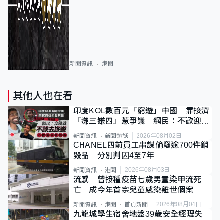
新聞資訊
港聞
其他人也在看
印度KOL數百元「窮遊」中國 靠接濟
「嫌三嫌四」惹爭議 網民：不歡迎劣
質旅客
2026年08月02日
新聞資訊
新聞熱話
CHANEL四前員工串謀偷竊逾700件銷
毀品 分別判囚4至7年
2026年08月03日
新聞資訊
港聞
流感｜曾接種疫苗七歲男童染甲流死
亡 成今年首宗兒童感染離世個案
2026年08月04日
新聞資訊
港聞
首頁新聞
九龍城學生宿舍地盤39歲安全經理失