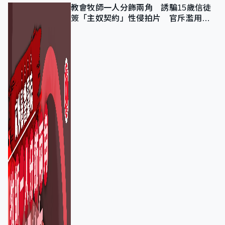
教會牧師一人分飾兩角 誘騙15歲信徒
簽「主奴契約」性侵拍片 官斥濫用教
友信任、二審判囚9年