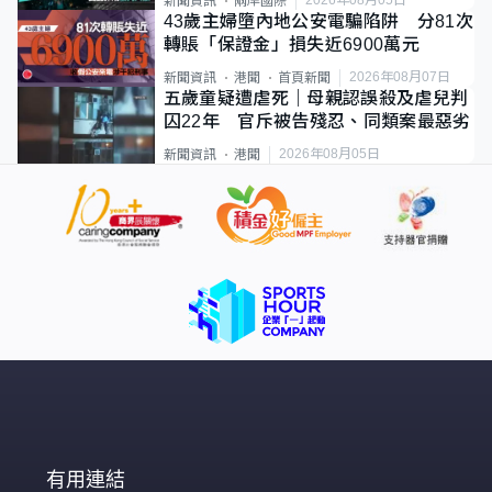
新聞資訊
兩岸國際
43歲主婦墮內地公安電騙陷阱 分81次
轉賬「保證金」損失近6900萬元
2026年08月07日
新聞資訊
港聞
首頁新聞
五歲童疑遭虐死｜母親認誤殺及虐兒判
囚22年 官斥被告殘忍、同類案最惡劣
2026年08月05日
新聞資訊
港聞
有用連結