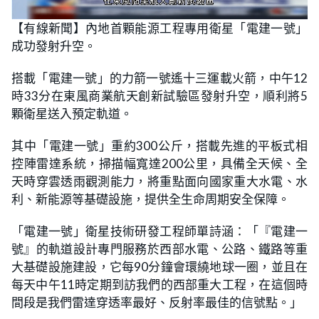
L
U
o
n
【有線新聞】內地首顆能源工程專用衛星「電建一號」
a
m
d
u
成功發射升空。
e
t
d
e
:
4
搭載「電建一號」的力箭一號遙十三運載火箭，中午12
2
.
時33分在東風商業航天創新試驗區發射升空，順利將5
8
6
顆衛星送入預定軌道。
%
其中「電建一號」重約300公斤，搭載先進的平板式相
控陣雷達系統，掃描幅寬達200公里，具備全天候、全
天時穿雲透雨觀測能力，將重點面向國家重大水電、水
利、新能源等基礎設施，提供全生命周期安全保障。
「電建一號」衛星技術研發工程師單詩涵：「『電建一
號』的軌道設計專門服務於西部水電、公路、鐵路等重
大基礎設施建設，它每90分鐘會環繞地球一圈，並且在
每天中午11時定期到訪我們的西部重大工程，在這個時
間段是我們雷達穿透率最好、反射率最佳的信號點。」