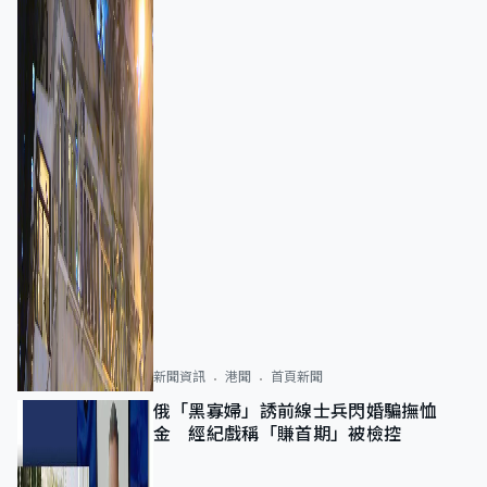
新聞資訊
港聞
首頁新聞
俄「黑寡婦」誘前線士兵閃婚騙撫恤
金 經紀戲稱「賺首期」被檢控