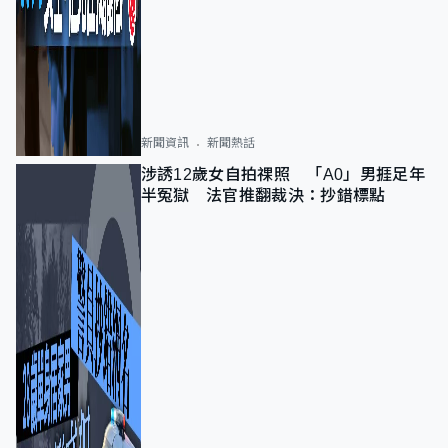
新聞資訊
新聞熱話
涉誘12歲女自拍祼照 「A0」男捱足年
半冤獄 法官推翻裁決：抄錯標點