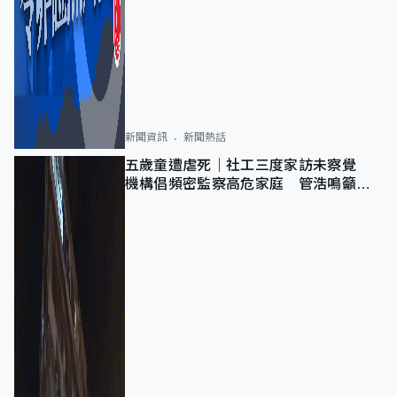
新聞資訊
新聞熱話
五歲童遭虐死｜社工三度家訪未察覺
機構倡頻密監察高危家庭 管浩鳴籲加
強跨部門協作