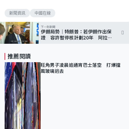
新聞資訊
中國在線
下一則新聞
伊朗局勢｜特朗普：若伊朗作出保
證 容許暫停核計劃20年 阿拉格
齊：不信任美國惟歡迎中國斡旋
推薦閱讀
旺角男子凌晨追通宵巴士落空 打爆擋
風玻璃逃去