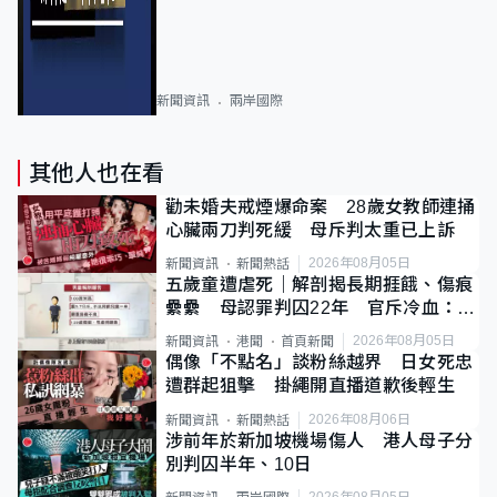
新聞資訊
兩岸國際
其他人也在看
勸未婚夫戒煙爆命案 28歲女教師連捅
心臟兩刀判死緩 母斥判太重已上訴
2026年08月05日
新聞資訊
新聞熱話
五歲童遭虐死｜解剖揭長期捱餓、傷痕
纍纍 母認罪判囚22年 官斥冷血：同
類案最惡劣
2026年08月05日
新聞資訊
港聞
首頁新聞
偶像「不點名」談粉絲越界 日女死忠
遭群起狙擊 掛繩開直播道歉後輕生
2026年08月06日
新聞資訊
新聞熱話
涉前年於新加坡機場傷人 港人母子分
別判囚半年、10日
2026年08月05日