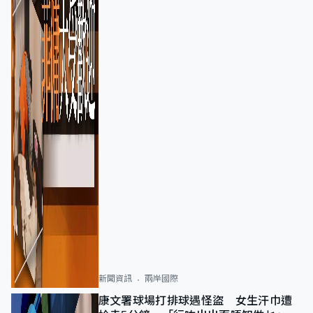
新聞資訊
兩岸國際
康文署球場打排球遇怪盜 女生汗巾遭