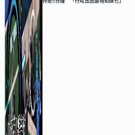
拎走5分鐘 「行咗出出面唔知做乜」