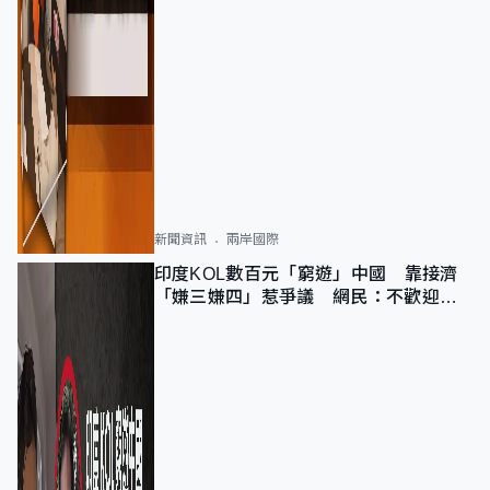
新聞資訊
兩岸國際
印度KOL數百元「窮遊」中國 靠接濟
「嫌三嫌四」惹爭議 網民：不歡迎劣
質旅客