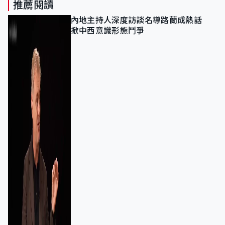
推薦閱讀
內地主持人深度訪談名導路蘭成熱話
掀中西意識形態鬥爭