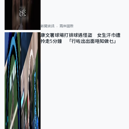
新聞資訊
兩岸國際
康文署球場打排球遇怪盜 女生汗巾遭
拎走5分鐘 「行咗出出面唔知做乜」