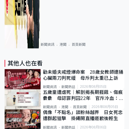
新聞資訊
港聞
首頁新聞
其他人也在看
勸未婚夫戒煙爆命案 28歲女教師連捅
心臟兩刀判死緩 母斥判太重已上訴
2026年08月05日
新聞資訊
新聞熱話
五歲童遭虐死｜解剖揭長期捱餓、傷痕
纍纍 母認罪判囚22年 官斥冷血：同
類案最惡劣
2026年08月05日
新聞資訊
港聞
首頁新聞
偶像「不點名」談粉絲越界 日女死忠
遭群起狙擊 掛繩開直播道歉後輕生
2026年08月06日
新聞資訊
新聞熱話