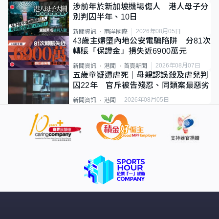
涉前年於新加坡機場傷人 港人母子分
別判囚半年、10日
2026年08月05日
新聞資訊
兩岸國際
43歲主婦墮內地公安電騙陷阱 分81次
轉賬「保證金」損失近6900萬元
2026年08月07日
新聞資訊
港聞
首頁新聞
五歲童疑遭虐死｜母親認誤殺及虐兒判
囚22年 官斥被告殘忍、同類案最惡劣
2026年08月05日
新聞資訊
港聞