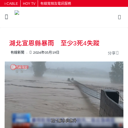
i-CABLE
HOY TV
有線寬頻及電訊服務
返回
湖北宣恩縣暴雨 至少3死4失蹤
按輸入鍵開始搜尋
有線新聞
2026年05月19日
分享
L
U
o