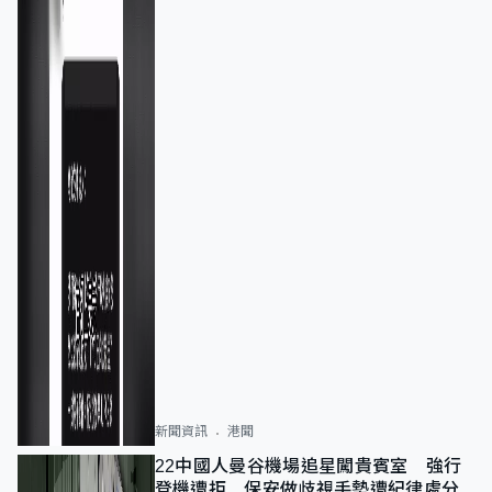
新聞資訊
港聞
22中國人曼谷機場追星闖貴賓室 強行
登機遭拒 保安做歧視手勢遭紀律處分