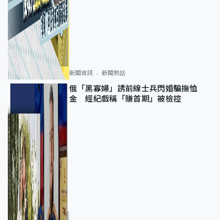
新聞資訊
新聞熱話
俄「黑寡婦」誘前線士兵閃婚騙撫恤
金 經紀戲稱「賺首期」被檢控