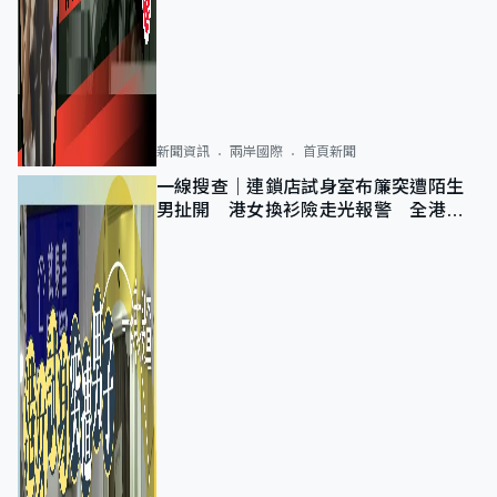
新聞資訊
兩岸國際
首頁新聞
一線搜查｜連鎖店試身室布簾突遭陌生
男扯開 港女換衫險走光報警 全港分
店急換實體門