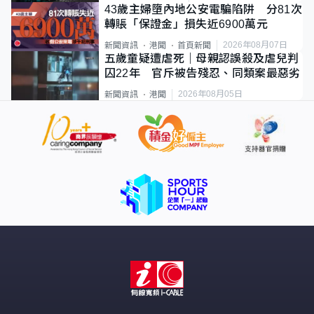
43歲主婦墮內地公安電騙陷阱 分81次
轉賬「保證金」損失近6900萬元
2026年08月07日
新聞資訊
港聞
首頁新聞
五歲童疑遭虐死｜母親認誤殺及虐兒判
囚22年 官斥被告殘忍、同類案最惡劣
2026年08月05日
新聞資訊
港聞