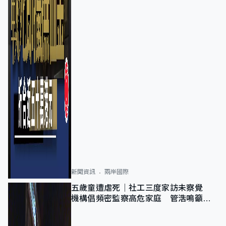
新聞資訊
兩岸國際
五歲童遭虐死｜社工三度家訪未察覺
機構倡頻密監察高危家庭 管浩鳴籲加
強跨部門協作