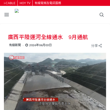
i-CABLE
HOY TV
有線寬頻及電訊服務
廣西平陸運河全線通水 9月通航
有線新聞
2026年06月03日
分享
L
U
o