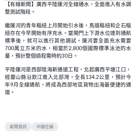
n
【有線新聞】廣西平陸運河全線通水，全面進入有水調
a
m
d
u
整測試階段。
e
t
d
e
:
4
繼運河的青年樞紐上月開始引水後，馬道樞紐和企石樞
7
.
紐亦在今早開始有序充水。當閘門上下游水位達到通航
3
7
標準後，就可以進行其他調試。運河要全面充水需要
%
700萬立方米的水，相當於2,800個國際標準泳池的水
量，預計整個過程需時約30日。
平陸運河是西部陸海新通道工程，北起廣西平塘江口，
經靈山縣沿欽江進入北部灣，全長134.2公里，預計今
年9月全線通航，將成為西部地區貨物出海最便捷的通
道。
新聞資訊
中國在線