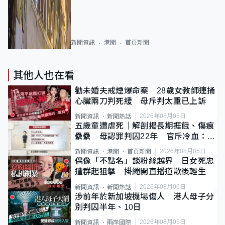
新聞資訊
港聞
首頁新聞
其他人也在看
勸未婚夫戒煙爆命案 28歲女教師連捅
心臟兩刀判死緩 母斥判太重已上訴
2026年08月05日
新聞資訊
新聞熱話
五歲童遭虐死｜解剖揭長期捱餓、傷痕
纍纍 母認罪判囚22年 官斥冷血：同
類案最惡劣
2026年08月05日
新聞資訊
港聞
首頁新聞
偶像「不點名」談粉絲越界 日女死忠
遭群起狙擊 掛繩開直播道歉後輕生
2026年08月06日
新聞資訊
新聞熱話
涉前年於新加坡機場傷人 港人母子分
別判囚半年、10日
2026年08月05日
新聞資訊
兩岸國際