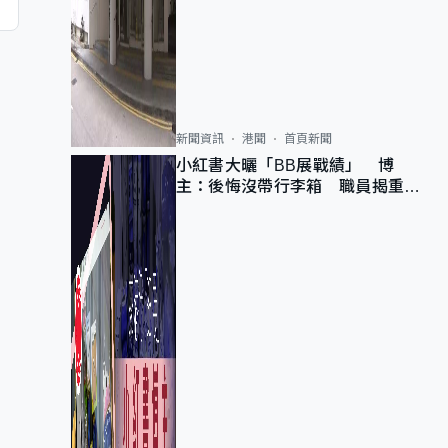
新聞資訊
港聞
首頁新聞
小紅書大曬「BB展戰績」 博
主：後悔沒帶行李箱 職員揭重複
入會「阻止唔到」