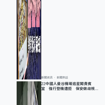
新聞資訊
新聞熱話
22中國人曼谷機場追星闖貴賓
室 強行登機遭拒 保安做歧視手
勢遭紀律處分