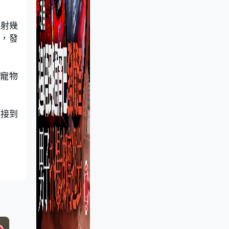
發射幾
徵，發
或寵物
已接到