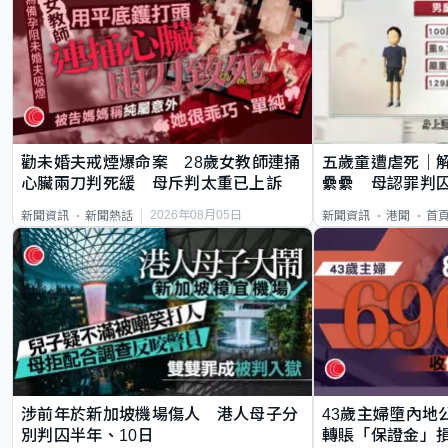
勸未婚夫戒煙爆命案 28歲女教師連捅
五歲童遭虐死｜
心臟兩刀判死緩 母斥判太重已上訴
纍纍 母認罪判囚
類案最惡劣
2026年08月05日
新聞資訊
新聞熱話
新聞資訊
港聞
首
涉前年於新加坡機場傷人 港人母子分
43歲主婦墮內地
別判囚半年、10日
轉賬「保證金」損