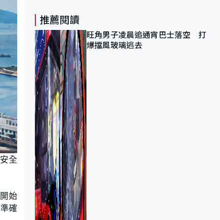
推薦閱讀
旺角男子凌晨追通宵巴士落空 打
爆擋風玻璃逃去
備安全
年開始
、準確