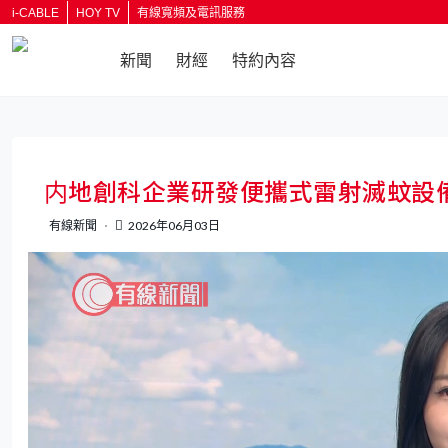
i-CABLE
HOY TV
有線寬頻及電訊服務
新聞
財經
特約內容
返回
内地創科企業研發便攜式雷射滅蚊設
有線新聞
2026年06月03日