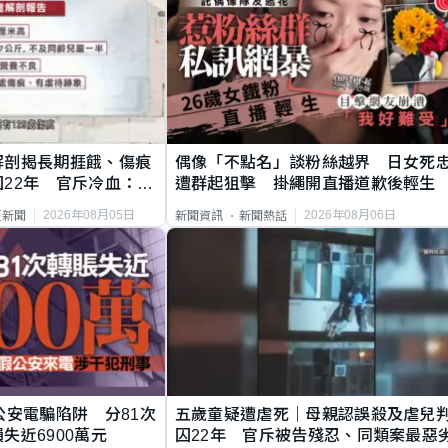
解剖揭長期捱餓、傷痕
偶像「不點名」談粉絲越界 日女死
22年 官斥冷血：同
遭群起狙擊 掛繩開直播道歉後輕生
2026年08月05日
2026年08月06日
頁新聞
新聞資訊
新聞熱話
公安電騙陷阱 分81次
五歲童疑遭虐死｜母親認誤殺及虐兒
失近6900萬元
囚22年 官斥被告殘忍、同類案最惡