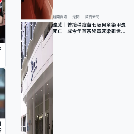
新聞資訊
港聞
首頁新聞
流感｜曾接種疫苗七歲男童染甲流
死亡 成今年首宗兒童感染離世個
案
忠
判
劣