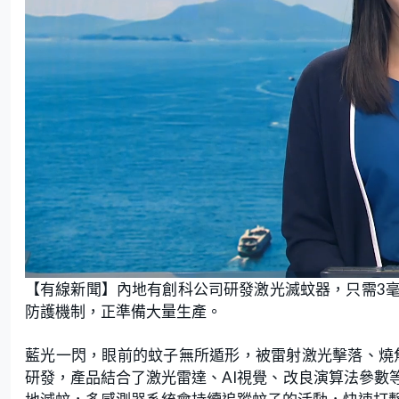
L
U
o
n
【有線新聞】內地有創科公司研發激光滅蚊器，只需3
a
m
d
u
e
t
防護機制，正準備大量生產。
d
e
:
3
0
.
藍光一閃，眼前的蚊子無所遁形，被雷射激光擊落、燒焦
6
1
研發，產品結合了激光雷達、AI視覺、改良演算法參數
%