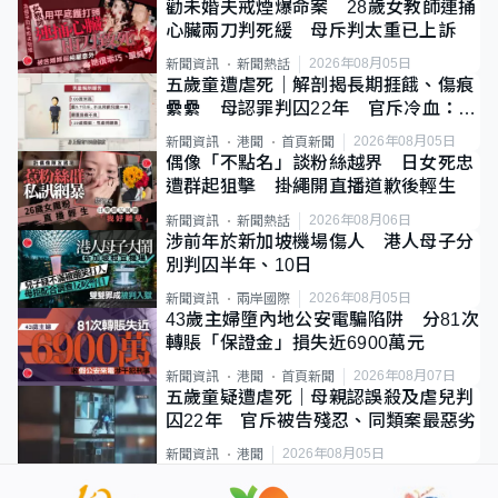
勸未婚夫戒煙爆命案 28歲女教師連捅
心臟兩刀判死緩 母斥判太重已上訴
2026年08月05日
新聞資訊
新聞熱話
五歲童遭虐死｜解剖揭長期捱餓、傷痕
纍纍 母認罪判囚22年 官斥冷血：同
類案最惡劣
2026年08月05日
新聞資訊
港聞
首頁新聞
偶像「不點名」談粉絲越界 日女死忠
遭群起狙擊 掛繩開直播道歉後輕生
2026年08月06日
新聞資訊
新聞熱話
涉前年於新加坡機場傷人 港人母子分
別判囚半年、10日
2026年08月05日
新聞資訊
兩岸國際
43歲主婦墮內地公安電騙陷阱 分81次
轉賬「保證金」損失近6900萬元
2026年08月07日
新聞資訊
港聞
首頁新聞
五歲童疑遭虐死｜母親認誤殺及虐兒判
囚22年 官斥被告殘忍、同類案最惡劣
2026年08月05日
新聞資訊
港聞