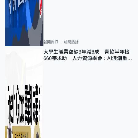
新聞資訊
新聞熱話
大學生職業空缺3年減6成 青協半年接
660宗求助 人力資源學會：AI浪潮重整
職位需求