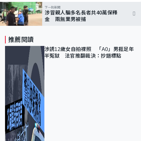
下一則新聞
涉冒親人騙多名長者共40萬保釋
金 兩無業男被捕
推薦閱讀
涉誘12歲女自拍祼照 「A0」男捱足年
半冤獄 法官推翻裁決：抄錯標點