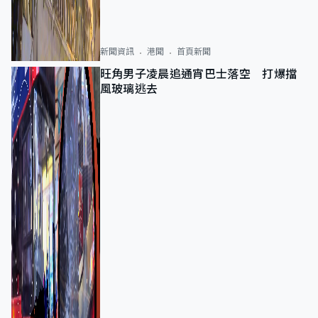
新聞資訊
港聞
首頁新聞
旺角男子凌晨追通宵巴士落空 打爆擋
風玻璃逃去