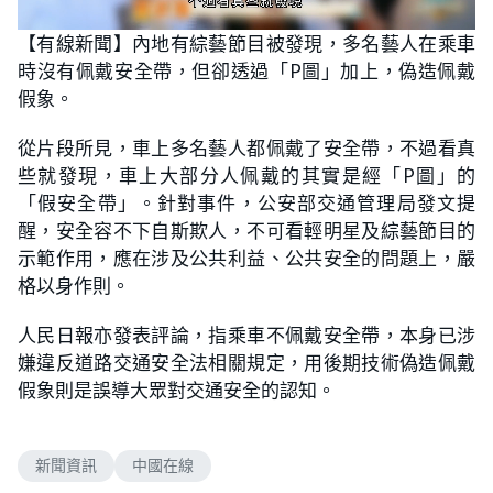
L
U
o
n
【有線新聞】內地有綜藝節目被發現，多名藝人在乘車
a
m
d
u
時沒有佩戴安全帶，但卻透過「P圖」加上，偽造佩戴
e
t
d
e
:
假象。
8
3
.
從片段所見，車上多名藝人都佩戴了安全帶，不過看真
3
3
些就發現，車上大部分人佩戴的其實是經「P圖」的
%
「假安全帶」。針對事件，公安部交通管理局發文提
醒，安全容不下自斯欺人，不可看輕明星及綜藝節目的
示範作用，應在涉及公共利益、公共安全的問題上，嚴
格以身作則。
人民日報亦發表評論，指乘車不佩戴安全帶，本身已涉
嫌違反道路交通安全法相關規定，用後期技術偽造佩戴
假象則是誤導大眾對交通安全的認知。
新聞資訊
中國在線