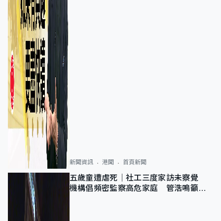
新聞資訊
港聞
首頁新聞
五歲童遭虐死｜社工三度家訪未察覺
機構倡頻密監察高危家庭 管浩鳴籲加
強跨部門協作