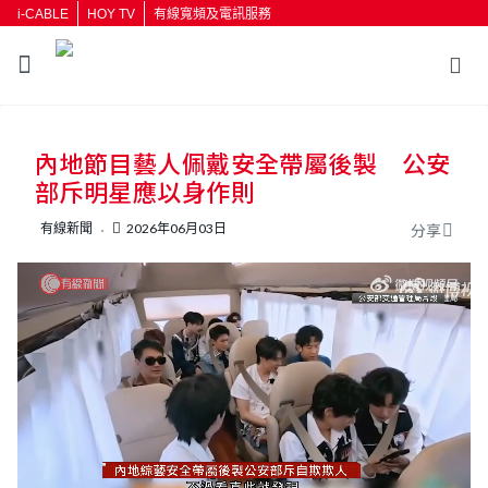
i-CABLE
HOY TV
有線寬頻及電訊服務
返回
內地節目藝人佩戴安全帶屬後製 公安
按輸入鍵開始搜尋
部斥明星應以身作則
有線新聞
2026年06月03日
分享