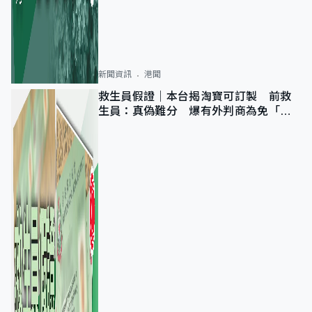
新聞資訊
港聞
救生員假證｜本台揭淘寶可訂製 前救
生員：真偽難分 爆有外判商為免「封
池」沒做足檢查