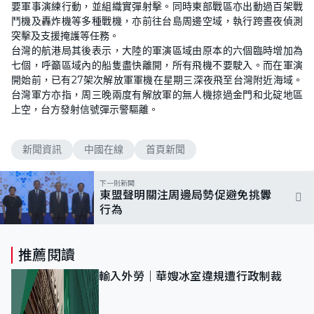
要軍事演練行動，並組織實彈射擊。同時東部戰區亦出動過百架戰
鬥機及轟炸機等多種戰機，亦前往台島周邊空域，執行跨晝夜偵測
突擊及支援掩護等任務。
台灣的航港局其後表示，大陸的軍演區域由原本的六個臨時增加為
七個，呼籲區域內的船隻盡快離開，所有飛機不要駛入。而在軍演
開始前，已有27架次解放軍軍機在星期三深夜飛至台灣附近海域。
台灣軍方亦指，周三晚兩度有解放軍的無人機掠過金門和北碇地區
上空，台方發射信號彈示警驅離。
新聞資訊
中國在線
首頁新聞
下一則新聞
東盟聲明關注周邊局勢促避免挑釁
行為
推薦閱讀
輸入外勞｜華嫂冰室違規遭行政制裁