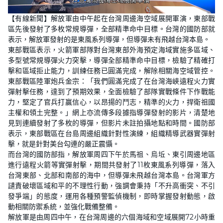
L
U
o
n
【有線新聞】解放軍由中午起在台灣周邊海空域展開軍演，東部戰
a
m
d
u
區先後發射了多枚常規導彈，全部精準命中目標。台灣的國防部就
e
t
d
e
表示，解放軍發射的是東風系列導彈，但導彈未有飛越台灣本島。
:
2
東部戰區表示，火箭軍部隊對台灣東部外海預定海域實施多區域、
0
多型號常規導彈火力突擊，導彈全部精準命中目標，檢驗了精確打
.
5
擊和區域拒止能力，訓練任務已圓滿完成，解除相關海空域管控。
7
%
東部戰區陸軍炮兵金宗：「我們圓滿完成了在台灣海峽遠程火力實
彈射擊任務，達到了預期效果，全面檢驗了部隊實戰條件下作戰能
力，堅定了官兵打贏信心，以昂揚的鬥志，精準的火力，捍衛祖國
主權和領土完整。」網上亦流傳多段據指導彈發射的影片，清楚地
見到連續發射了多枚的導彈，但影片未註拍攝地點和時間。國防部
表示，東部戰區在台島周邊組織針對性演練，組織精導武器實彈射
擊，就是針對美台勾連的嚴正震懾。
而台灣的國防部指，解放軍周四下午於馬祖、烏坵、東引周邊地區
進行遠程火箭等實彈射擊，期間共發射了11枚東風系列導彈，落入
台灣東部、北部和南部的海中，但導彈未飛越台灣本島。台灣軍方
讉責破壞區域和平的不理性行動，強調會秉持「不升高衝突、不引
發爭端」的態度，運用各種預警監偵機制，即時掌握發射動態，啟
動相關防禦系統，並強化戰備整備。
解放軍是由周四中午，在台灣周邊的六個海域和空域展開72小時重