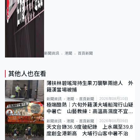
新聞資訊
港聞
首頁新聞
其他人也在看
薄扶林碧瑤灣持生果刀襲擊兩途人 外
籍漢當場被捕
2026年08月10日
新聞資訊
港聞
首頁新聞
極端酷熱｜六旬外籍漢大埔船灣行山疑
中暑亡 山藝教練：高溫高濕度不宜遠
足
2026年08月09日
新聞資訊
港聞
首頁新聞
天文台錄36.9度破紀錄 上水飆至39.8
度創全港新高 大埔行山客中暑不治