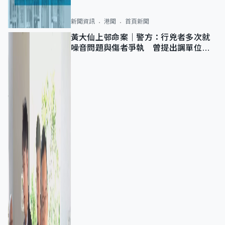
新聞資訊
港聞
首頁新聞
黃大仙上邨命案｜警方：行兇者多次就
噪音問題與傷者爭執 曾提出調單位已
獲批