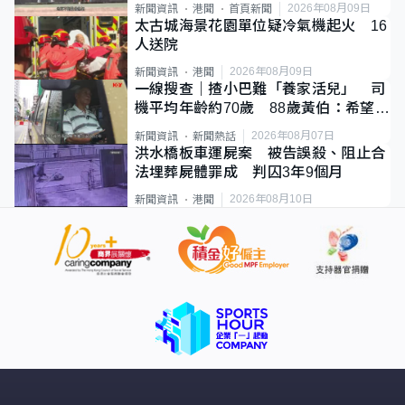
2026年08月09日
新聞資訊
港聞
首頁新聞
太古城海景花園單位疑冷氣機起火 16
人送院
2026年08月09日
新聞資訊
港聞
一線搜查｜揸小巴難「養家活兒」 司
機平均年齡約70歲 88歲黃伯：希望一
直揸落去
2026年08月07日
新聞資訊
新聞熱話
洪水橋板車運屍案 被告誤殺、阻止合
法埋葬屍體罪成 判囚3年9個月
2026年08月10日
新聞資訊
港聞