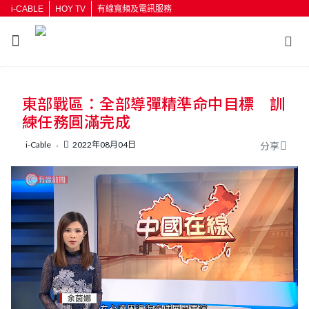
i-CABLE
HOY TV
有線寬頻及電訊服務
返回
東部戰區：全部導彈精準命中目標 訓
按輸入鍵開始搜尋
練任務圓滿完成
i-Cable
2022年08月04日
分享