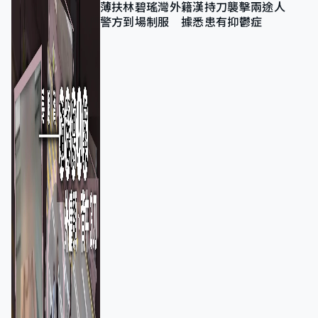
薄扶林碧瑤灣外籍漢持刀襲擊兩途人
警方到場制服 據悉患有抑鬱症