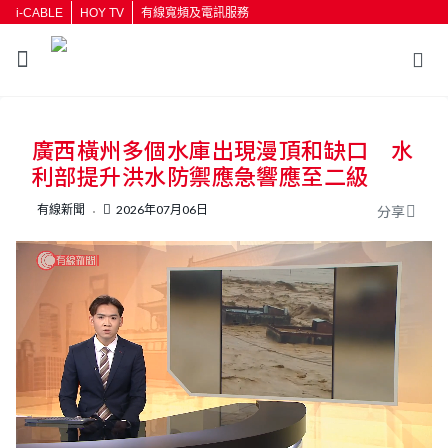
i-CABLE
HOY TV
有線寬頻及電訊服務
返回
廣西橫州多個水庫出現漫頂和缺口 水
按輸入鍵開始搜尋
利部提升洪水防禦應急響應至二級
有線新聞
2026年07月06日
分享