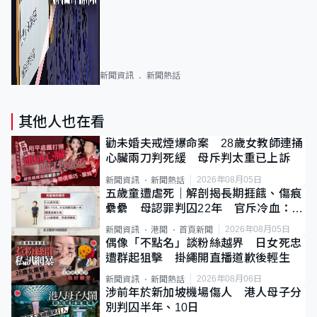
新聞資訊
新聞熱話
其他人也在看
勸未婚夫戒煙爆命案 28歲女教師連捅
心臟兩刀判死緩 母斥判太重已上訴
2026年08月05日
新聞資訊
新聞熱話
五歲童遭虐死｜解剖揭長期捱餓、傷痕
纍纍 母認罪判囚22年 官斥冷血：同
類案最惡劣
2026年08月05日
新聞資訊
港聞
首頁新聞
偶像「不點名」談粉絲越界 日女死忠
遭群起狙擊 掛繩開直播道歉後輕生
2026年08月06日
新聞資訊
新聞熱話
涉前年於新加坡機場傷人 港人母子分
別判囚半年、10日