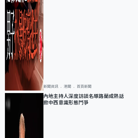
新聞資訊
港聞
首頁新聞
內地主持人深度訪談名導路蘭成熱話
掀中西意識形態鬥爭