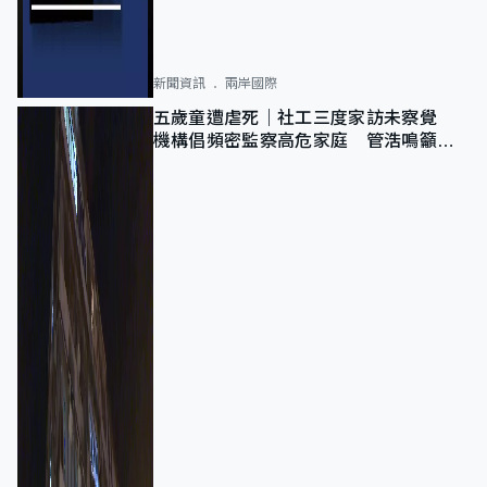
新聞資訊
兩岸國際
五歲童遭虐死｜社工三度家訪未察覺
機構倡頻密監察高危家庭 管浩鳴籲加
強跨部門協作