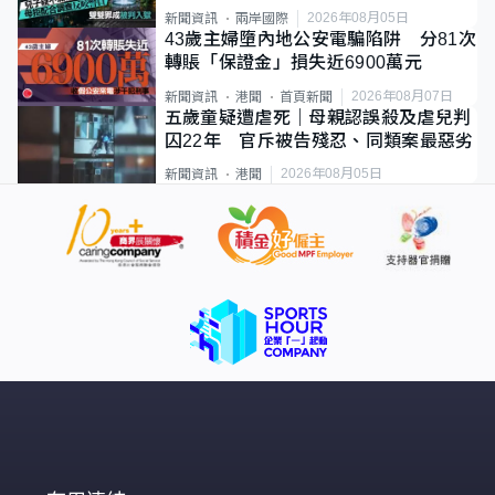
2026年08月05日
新聞資訊
兩岸國際
43歲主婦墮內地公安電騙陷阱 分81次
轉賬「保證金」損失近6900萬元
2026年08月07日
新聞資訊
港聞
首頁新聞
五歲童疑遭虐死｜母親認誤殺及虐兒判
囚22年 官斥被告殘忍、同類案最惡劣
2026年08月05日
新聞資訊
港聞