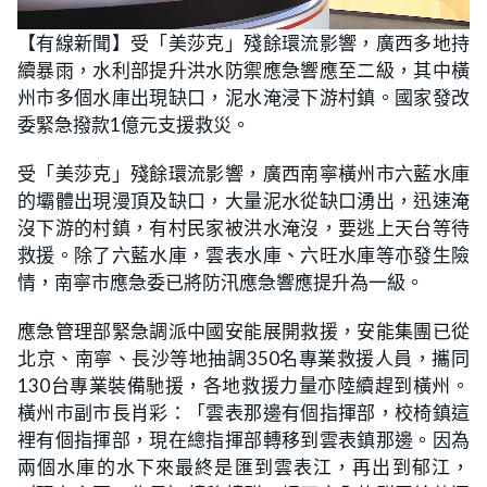
L
U
o
n
【有線新聞】受「美莎克」殘餘環流影響，廣西多地持
a
m
d
u
續暴雨，水利部提升洪水防禦應急響應至二級，其中橫
e
t
d
e
:
州市多個水庫出現缺口，泥水淹浸下游村鎮。國家發改
2
1
委緊急撥款1億元支援救災。
.
5
8
受「美莎克」殘餘環流影響，廣西南寧橫州市六藍水庫
%
的壩體出現漫頂及缺口，大量泥水從缺口湧出，迅速淹
沒下游的村鎮，有村民家被洪水淹沒，要逃上天台等待
救援。除了六藍水庫，雲表水庫、六旺水庫等亦發生險
情，南寧市應急委已將防汛應急響應提升為一級。
應急管理部緊急調派中國安能展開救援，安能集團已從
北京、南寧、長沙等地抽調350名專業救援人員，攜同
130台專業裝備馳援，各地救援力量亦陸續趕到橫州。
橫州市副市長肖彩：「雲表那邊有個指揮部，校椅鎮這
裡有個指揮部，現在總指揮部轉移到雲表鎮那邊。因為
兩個水庫的水下來最終是匯到雲表江，再出到郁江，