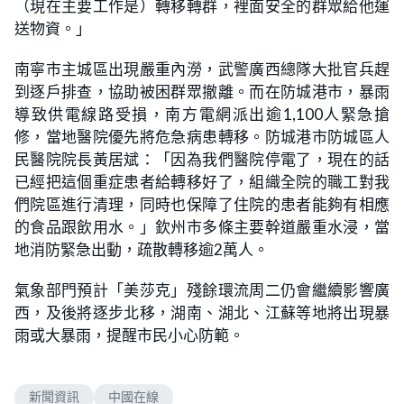
（現在主要工作是）轉移轉群，裡面安全的群眾給他運
送物資。」
南寧市主城區出現嚴重內澇，武警廣西總隊大批官兵趕
到逐戶排查，協助被困群眾撤離。而在防城港市，暴雨
導致供電線路受損，南方電網派出逾1,100人緊急搶
修，當地醫院優先將危急病患轉移。防城港市防城區人
民醫院院長黃居斌：「因為我們醫院停電了，現在的話
已經把這個重症患者給轉移好了，組織全院的職工對我
們院區進行清理，同時也保障了住院的患者能夠有相應
的食品跟飲用水。」欽州市多條主要幹道嚴重水浸，當
地消防緊急出動，疏散轉移逾2萬人。
氣象部門預計「美莎克」殘餘環流周二仍會繼續影響廣
西，及後將逐步北移，湖南、湖北、江蘇等地將出現暴
雨或大暴雨，提醒市民小心防範。
新聞資訊
中國在線