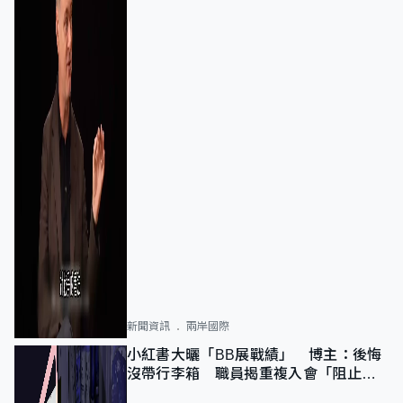
新聞資訊
兩岸國際
小紅書大曬「BB展戰績」 博主：後悔
沒帶行李箱 職員揭重複入會「阻止唔
到」