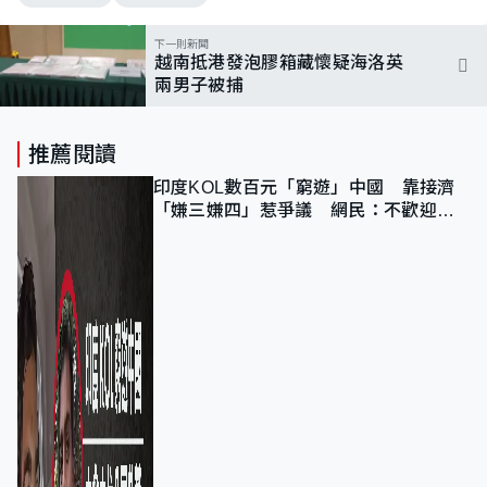
下一則新聞
越南抵港發泡膠箱藏懷疑海洛英
兩男子被捕
推薦閱讀
印度KOL數百元「窮遊」中國 靠接濟
「嫌三嫌四」惹爭議 網民：不歡迎劣
質旅客