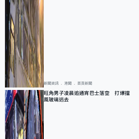
新聞資訊
港聞
首頁新聞
旺角男子凌晨追通宵巴士落空 打爆擋
風玻璃逃去