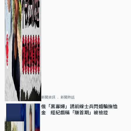
新聞資訊
新聞熱話
俄「黑寡婦」誘前線士兵閃婚騙撫恤
金 經紀戲稱「賺首期」被檢控