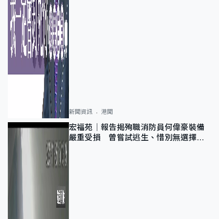
新聞資訊
港聞
宏福苑｜報告揭殉職消防員何偉豪裝備
嚴重受損 曾嘗試逃生、惜別無選擇下
棄裝備墮樓