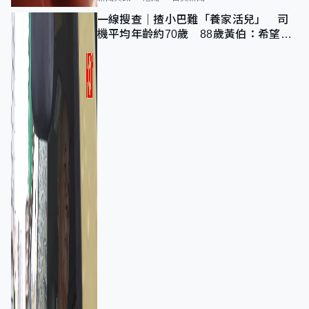
一線搜查｜揸小巴難「養家活兒」 司
機平均年齡約70歲 88歲黃伯：希望一
直揸落去