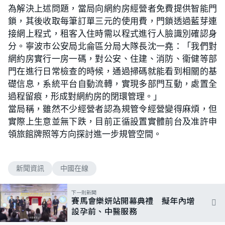
為解決上述問題，當局向網約房經營者免費提供智能門
鎖，其後收取每筆訂單三元的使用費，門鎖透過藍芽連
接網上程式，租客入住時需以程式進行人臉識別確認身
分。寧波市公安局北侖區分局大隊長沈一堯：「我們對
網約房實行一房一碼，對公安、住建、消防、衞健等部
門在進行日常檢查的時候，通過掃碼就能看到相關的基
礎信息，系統平台自動流轉，實現多部門互動，處置全
過程留痕，形成對網約房的閉環管理。」
當局稱，雖然不少經營者認為規管令經營變得麻煩，但
實際上生意並無下跌，目前正循設置實體前台及准許申
領旅館牌照等方向探討進一步規管空間。
新聞資訊
中國在線
下一則新聞
賽馬會樂妍站開幕典禮 擬年內增
設孕前、中醫服務