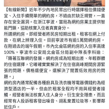
L
U
o
n
【有線新聞】近年不少內地民眾出行時選擇租住價錢便
a
m
d
u
宜、入住手續簡單的網約房，不過由於缺乏規管，一直
e
t
d
e
:
存在安全漏洞。在浙江寧波，當局為網約房業主提供智
2
2
能門鎖，協助核實入住者真實身分。
.
9
所謂網約房，即經營者將民房短期出租，租客在網上付
0
%
款，在網上辨理入住。目前寧波市有逾1萬間網約房，
在剛過去的端午假期，市內北侖區網約房的入住率高達
100%。寧波市公安局北侖區分局副中隊長李科迪：
「隨著互聯網的發展，網約房成為短期出差、年輕群體
的住宿選擇，它確確實實解決了在住宿高峰期間房源緊
張的問題，價格還便宜，還解決了閒置低效用房的問
題。」
網約房內通常配備各種廚具及洗衣機等電器價錢約為經
濟型酒店的一半，但由於租客全程均不用與經營者接
觸，經營者無法核實入住人身分，衍生安全隱患，而且
經常有人投訴租客發出噪音、胡亂棄置垃圾等，影響鄰
近住戶。