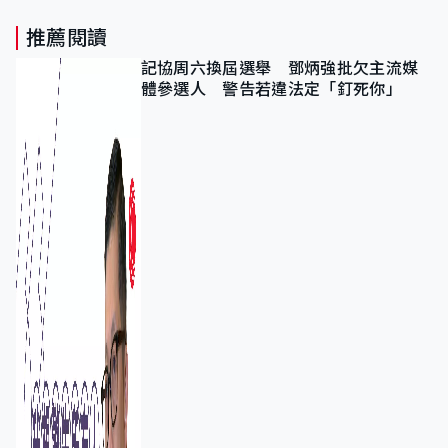
推薦閱讀
記協周六換屆選舉 鄧炳強批欠主流媒
體參選人 警告若違法定「釘死你」