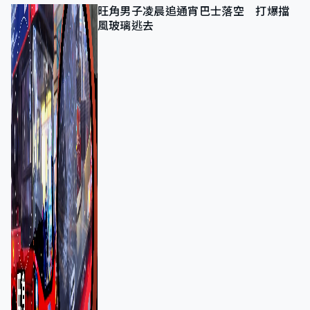
旺角男子凌晨追通宵巴士落空 打爆擋
風玻璃逃去