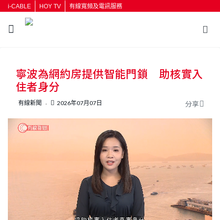
i-CABLE
HOY TV
有線寬頻及電訊服務
返回
寧波為網約房提供智能門鎖 助核實入
按輸入鍵開始搜尋
住者身分
有線新聞
2026年07月07日
分享