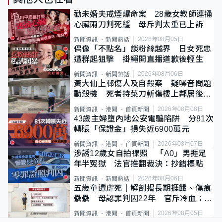
勸未婚夫戒煙爆命案 28歲女教師連捅
心臟兩刀判死緩 母斥判太重已上訴
2026年08月05日
新聞資訊
新聞熱話
偶像「不點名」談粉絲越界 日女死忠
遭群起狙擊 掛繩開直播道歉後輕生
2026年08月06日
新聞資訊
新聞熱話
黃大仙上邨傷人及自殺案 疑噪音問題
動殺機 死者持菜刀斬傷樓上鄰居後墮
斃
2026年08月08日
新聞資訊
港聞
首頁新聞
43歲主婦墮內地公安電騙陷阱 分81次
轉賬「保證金」損失近6900萬元
2026年08月07日
新聞資訊
港聞
首頁新聞
涉誘12歲女自拍祼照 「A0」男捱足
年半冤獄 法官推翻裁決：抄錯標點
2026年08月06日
新聞資訊
新聞熱話
五歲童遭虐死｜解剖揭長期捱餓、傷痕
纍纍 母認罪判囚22年 官斥冷血：同
類案最惡劣
2026年08月05日
新聞資訊
港聞
首頁新聞