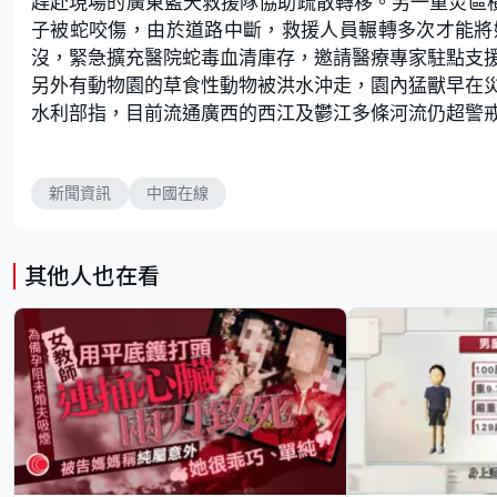
趕赴現場的廣東藍天救援隊協助疏散轉移。另一重災區橫
子被蛇咬傷，由於道路中斷，救援人員輾轉多次才能將
沒，緊急擴充醫院蛇毒血清庫存，邀請醫療專家駐點支
另外有動物園的草食性動物被洪水沖走，園內猛獸早在
水利部指，目前流通廣西的西江及鬱江多條河流仍超警
新聞資訊
中國在線
其他人也在看