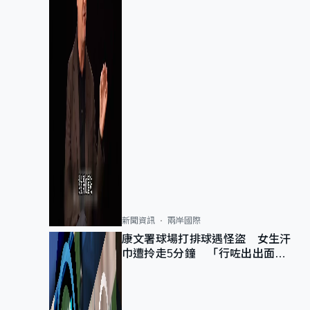
新聞資訊
兩岸國際
康文署球場打排球遇怪盜 女生汗
巾遭拎走5分鐘 「行咗出出面唔
知做乜」