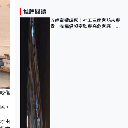
推薦閱讀
五歲童遭虐死｜社工三度家訪未察
覺 機構倡頻密監察高危家庭 管
浩鳴籲加強跨部門協作
蛇咬傷
災民。
午才由