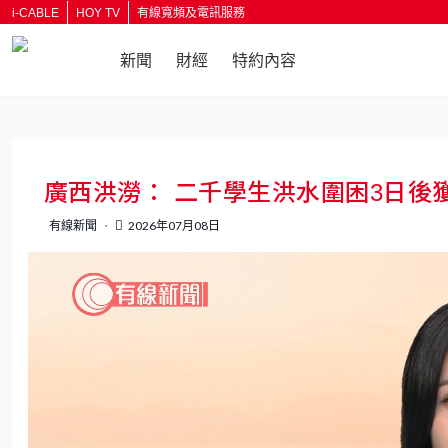
i-CABLE
HOY TV
有線寬頻及電訊服務
新聞
財經
特約內容
返回
廣西洪澇： 二千學生洪水圍困3日後
有線新聞
2026年07月08日