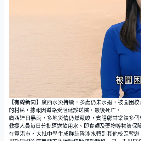
L
U
o
n
【有線新聞】廣西水災持續，多處仍未水退，被圍困校內
a
m
d
u
e
t
的村民，據報因道路受阻延誤送院，最後死亡。
d
e
:
廣西連日暴雨，多地災情仍然嚴峻，賓陽縣甘棠鎮多個村
2
6
.
救援人員每日分批運送飲用水、即食麵及藥物等物資保
3
2
在貴港市，大批中學生成群結隊涉水轉到其他校區暫避，
%