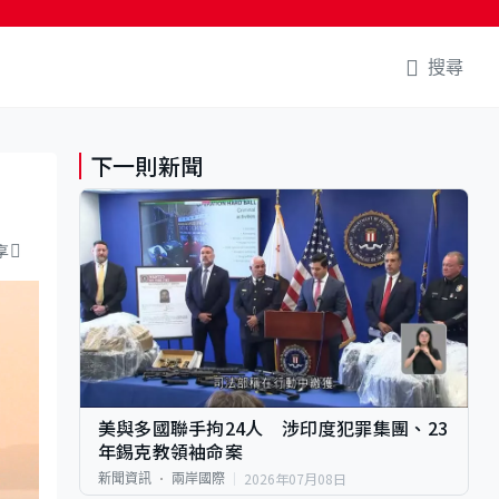
搜尋
下一則新聞
享
美與多國聯手拘24人 涉印度犯罪集團、23
年錫克教領袖命案
2026年07月08日
新聞資訊
兩岸國際