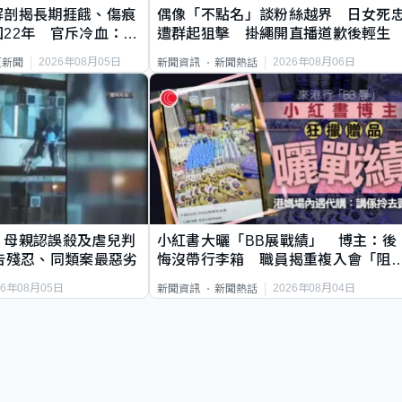
解剖揭長期捱餓、傷痕
偶像「不點名」談粉絲越界 日女死
22年 官斥冷血：同
遭群起狙擊 掛繩開直播道歉後輕生
2026年08月05日
2026年08月06日
頁新聞
新聞資訊
新聞熱話
｜母親認誤殺及虐兒判
小紅書大曬「BB展戰績」 博主：後
告殘忍、同類案最惡劣
悔沒帶行李箱 職員揭重複入會「阻
唔到」
26年08月05日
2026年08月04日
新聞資訊
新聞熱話