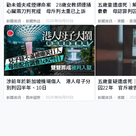
勸未婚夫戒煙爆命案 28歲女教師連捅
五歲童遭虐死｜
心臟兩刀判死緩 母斥判太重已上訴
纍纍 母認罪判囚
類案最惡劣
2026年08月05日
新聞資訊
新聞熱話
新聞資訊
港聞
首
涉前年於新加坡機場傷人 港人母子分
五歲童疑遭虐死
別判囚半年、10日
囚22年 官斥被
2026年08月05日
20
新聞資訊
兩岸國際
新聞資訊
港聞