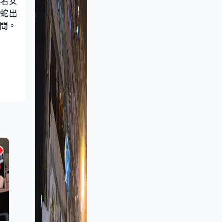
一名女
蛇出
間。