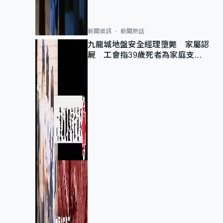
新聞資訊
新聞熱話
九龍城地盤安全經理墮斃 家屬認
屍 工會指39歲死者為家庭支柱
育有兩子女