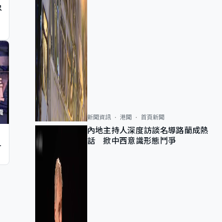
忠
新聞資訊
港聞
首頁新聞
內地主持人深度訪談名導路蘭成熱
話 掀中西意識形態鬥爭
止