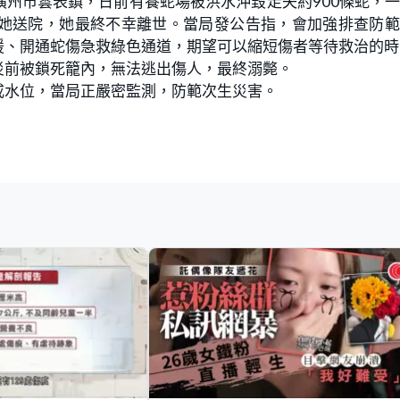
州市雲表鎮，日前有養蛇場被洪水沖毀走失約900條蛇，
她送院，她最終不幸離世。當局發公告指，會加強排查防範
援、開通蛇傷急救綠色通道，期望可以縮短傷者等待救治的時
災前被鎖死籠內，無法逃出傷人，最終溺斃。
戒水位，當局正嚴密監測，防範次生災害。