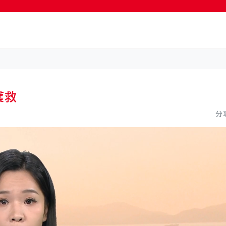
按輸入鍵開始搜尋
獲救
分