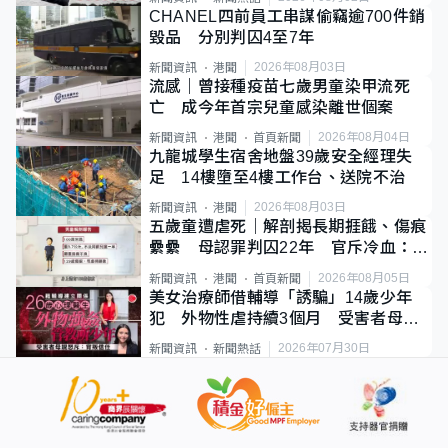
CHANEL四前員工串謀偷竊逾700件銷
毀品 分別判囚4至7年
2026年08月03日
新聞資訊
港聞
流感｜曾接種疫苗七歲男童染甲流死
亡 成今年首宗兒童感染離世個案
2026年08月04日
新聞資訊
港聞
首頁新聞
九龍城學生宿舍地盤39歲安全經理失
足 14樓墮至4樓工作台、送院不治
2026年08月03日
新聞資訊
港聞
五歲童遭虐死｜解剖揭長期捱餓、傷痕
纍纍 母認罪判囚22年 官斥冷血：同
類案最惡劣
2026年08月05日
新聞資訊
港聞
首頁新聞
美女治療師借輔導「誘騙」14歲少年
犯 外物性虐持續3個月 受害者母：
要保護其他人
2026年07月30日
新聞資訊
新聞熱話