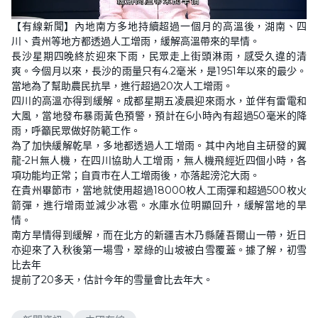
L
U
o
n
【有線新聞】內地南方多地持續超過一個月的高溫後，湖南、四
a
m
d
u
川、貴州等地方都透過人工增雨，緩解高溫帶來的旱情。
e
t
d
e
長沙星期四晚終於迎來下雨，民眾走上街頭淋雨，感受久違的清
:
5
爽。今個月以來，長沙的雨量只有4.2毫米，是1951年以來的最少。
3
當地為了幫助農民抗旱，進行超過20次人工增雨。
.
8
四川的高溫亦得到緩解。成都星期五凌晨迎來雨水，並伴有雷電和
2
%
大風，當地發布暴雨黃色預警，預計在6小時內有超過50毫米的降
雨，呼籲民眾做好防範工作。
為了加快緩解乾旱，多地都透過人工增雨。其中內地自主研發的翼
龍-2H無人機，在四川協助人工增雨，無人機飛經近四個小時，各
項功能均正常；自貢市在人工增雨後，亦落起滂沱大雨。
在貴州畢節市，當地就使用超過18000枚人工雨彈和超過500枚火
箭彈，進行增雨並減少冰雹。水庫水位明顯回升，緩解當地的旱
情。
南方旱情得到緩解，而在北方的新疆吉木乃縣薩吾爾山一帶，近日
亦迎來了入秋後第一場雪，翠綠的山坡被白雪覆蓋。據了解，初雪
比去年
提前了20多天，估計今年的雪量會比去年大。