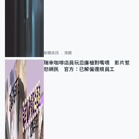
新聞資訊
港聞
瑞幸咖啡店員玩忌廉槍對嘴噴 影片惹
怒網民 官方：已解僱違規員工