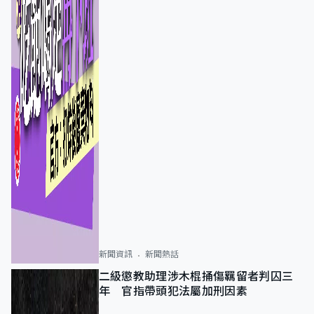
新聞資訊
新聞熱話
二級懲教助理涉木棍捅傷羈留者判囚三
年 官指帶頭犯法屬加刑因素