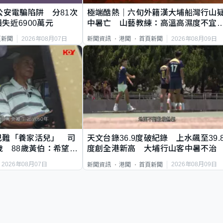
公安電騙陷阱 分81次
極端酷熱｜六旬外籍漢大埔船灣行山
失近6900萬元
中暑亡 山藝教練：高溫高濕度不宜
足
2026年08月07日
2026年08月09日
頁新聞
新聞資訊
港聞
首頁新聞
巴難「養家活兒」 司
天文台錄36.9度破紀錄 上水飆至39.
歲 88歲黃伯：希望一
度創全港新高 大埔行山客中暑不治
2026年08月07日
2026年08月09日
新聞資訊
港聞
首頁新聞