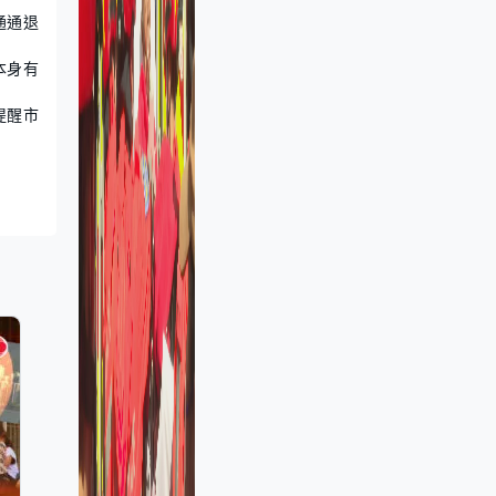
通通退
本身有
提醒市