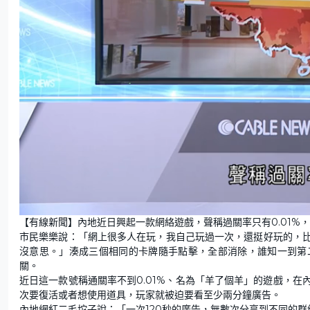
L
U
o
n
【有線新聞】內地近日興起一款網絡遊戲，聲稱過關率只有0.01%
a
m
d
u
市民樂樂說：「網上很多人在玩，我自己玩過一次，還挺好玩的，
e
t
d
e
:
沒意思。」湊成三個相同的卡牌隨手點擊，全部消除，誰知一到第
2
9
關。
.
0
近日這一款號稱通關率不到0.01%、名為「羊了個羊」的遊戲，
5
%
次要復活或者想使用道具，玩家就被迫要看至少兩分鐘廣告。
內地網紅二毛坨子說：「一次120秒的廣告，無數次分享到不同的