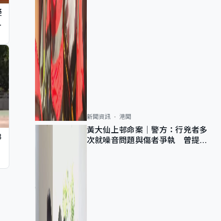
疑
遠
新聞資訊
港聞
黃大仙上邨命案｜警方：行兇者多
8
次就噪音問題與傷者爭執 曾提出
調單位已獲批