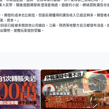
8萬人民幣，隨後遊戲開發商澄清是偽造。遊戲的小說、網絡貸款廣告亦
方，開發的成本也比較低，但是前期獲得的廣告收入已經足夠多。開發者
氣、資本。」
標目前已經被多間其他公司搶註。江蘇、陝西等地警方近日都發布消息，
出聲明，提醒玩家提防受騙。