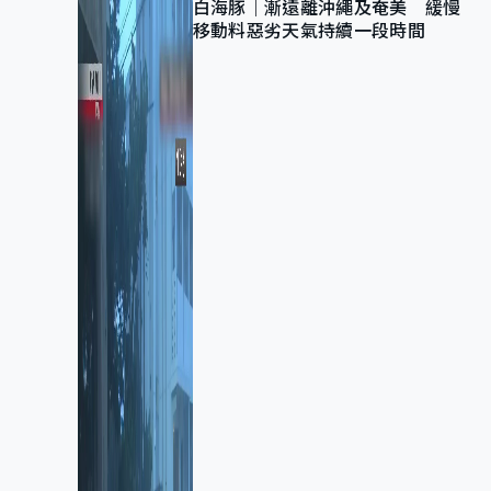
白海豚｜漸遠離沖繩及奄美 緩慢
移動料惡劣天氣持續一段時間