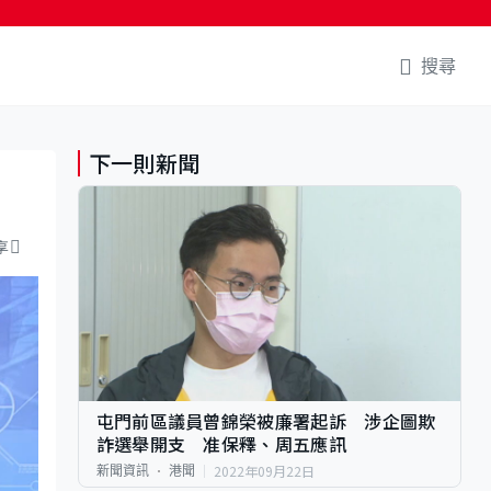
搜尋
下一則新聞
享
屯門前區議員曾錦榮被廉署起訴 涉企圖欺
詐選舉開支 准保釋、周五應訊
2022年09月22日
新聞資訊
港聞