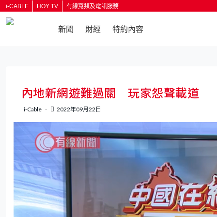
i-CABLE
HOY TV
有線寬頻及電訊服務
新聞
財經
特約內容
返回
內地新網遊難過關 玩家怨聲載道
i-Cable
2022年09月22日