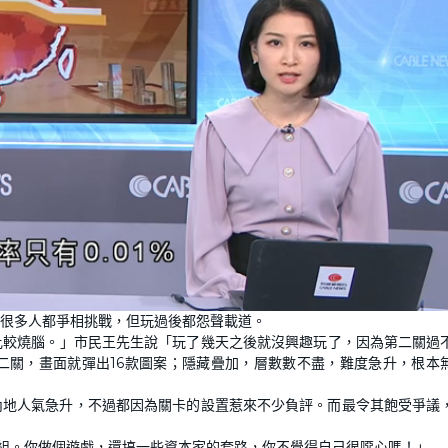
，很多人都爭相挑戰，但玩過後都怨聲載道。
比較燒腦。」市民王先生說「玩了幾天之後就沒興趣玩了，因為第二關過
二關，畫面就彈出16款圖案；隱藏疊加，層數數不盡，難度急升，根本
在內地人氣急升，不過都因為關卡的設置惹來不少負評。而最令其飽受爭議
群組。你做個遊戲，還搞一些資本家的套路，你不覺得自己很噁心嗎！」