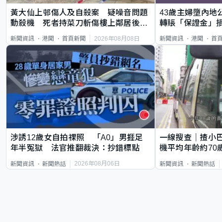
黃大仙上邨傷人及自殺案 疑噪音問題
43歲主婦墮內地
動殺機 死者持菜刀斬傷樓上鄰居後墮
轉賬「保證金」損
斃
2026年08月08日
新聞資訊
港聞
首頁新聞
新聞資訊
港聞
首
涉誘12歲女自拍祼照 「A0」男捱足
一線搜查｜揸小
年半冤獄 法官推翻裁決：抄錯標點
機平均年齡約70
直揸落去
2026年08月06日
新聞資訊
新聞熱話
新聞資訊
新聞熱話