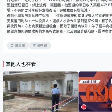
遊戲爆紅翌日，網上流傳一張截圖，指遊戲的單日收入高達468.
場，不過仍要分享給好友換復活，遊戲難度有增無減。
遊戲化學習設計師陳立斌說：「這個遊戲技術本身沒有太特別的地
更長遠的利益，一些投資人、遊戲人才會去注意到這家公司，有了名
與此同時，亦有商家藉遊戲吸金，而除了開發商以外，羊了個羊商
民留意類似通關攻略的木馬程式病毒，以及課金詐騙陷阱。團隊亦作
新聞資訊
中國在線
其他人也在看