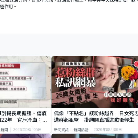
極作用。
解剖揭長期捱餓、傷痕
偶像「不點名」談粉絲越界 日女死
22年 官斥冷血：同
遭群起狙擊 掛繩開直播道歉後輕生
2026年08月05日
2026年08月06日
頁新聞
新聞資訊
新聞熱話