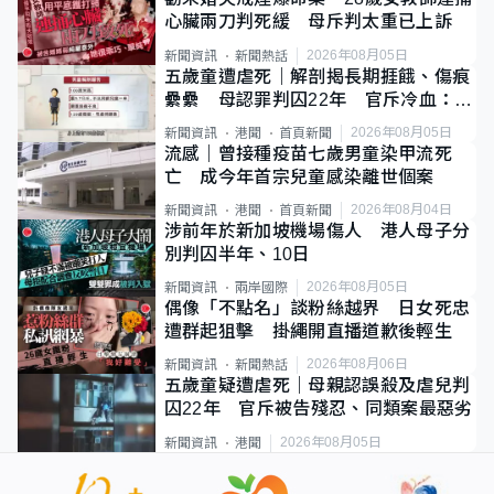
心臟兩刀判死緩 母斥判太重已上訴
2026年08月05日
新聞資訊
新聞熱話
五歲童遭虐死｜解剖揭長期捱餓、傷痕
纍纍 母認罪判囚22年 官斥冷血：同
類案最惡劣
2026年08月05日
新聞資訊
港聞
首頁新聞
流感｜曾接種疫苗七歲男童染甲流死
亡 成今年首宗兒童感染離世個案
2026年08月04日
新聞資訊
港聞
首頁新聞
涉前年於新加坡機場傷人 港人母子分
別判囚半年、10日
2026年08月05日
新聞資訊
兩岸國際
偶像「不點名」談粉絲越界 日女死忠
遭群起狙擊 掛繩開直播道歉後輕生
2026年08月06日
新聞資訊
新聞熱話
五歲童疑遭虐死｜母親認誤殺及虐兒判
囚22年 官斥被告殘忍、同類案最惡劣
2026年08月05日
新聞資訊
港聞