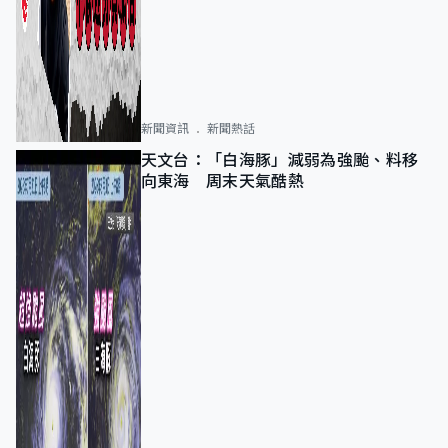
新聞資訊
新聞熱話
天文台：「白海豚」減弱為強颱、料移
向東海 周末天氣酷熱