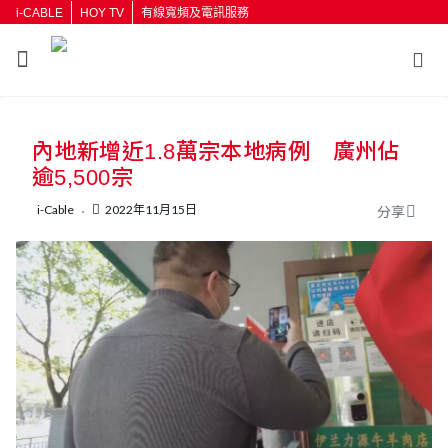
i-CABLE
HOY TV
有線寬頻及電訊服務
內地新增近1.8萬宗本地病例 廣州佔
逾5,500宗
i-Cable
2022年11月15日
分享