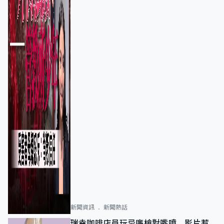
新聞資訊
新聞熱話
瑞幸咖啡店員玩忌廉槍對嘴噴 影片惹