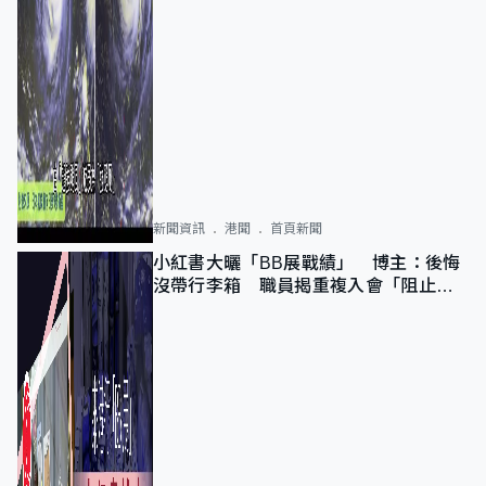
新聞資訊
港聞
首頁新聞
小紅書大曬「BB展戰績」 博主：後悔
沒帶行李箱 職員揭重複入會「阻止唔
到」