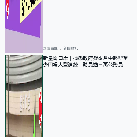
新聞資訊
新聞熱話
新皇崗口岸｜據悉政府擬本月中起辦至
少四場大型演練 動員逾三萬公務員人
次測試