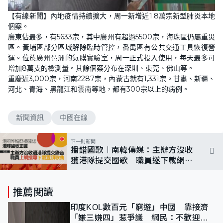
【有線新聞】內地疫情持續擴大，周一新增近1.8萬宗新型肺炎本地
個案。
廣東佔最多，有5633宗，其中廣州有超過5500宗，海珠區仍屬重災
區。黃埔區部分區域解除臨時管控，番禺區有公共交通工具恢復營
運。位於廣州琶洲的氣膜實驗室，周一正式投入使用，每天最多可
增加8萬支的檢測量。其餘個案分布在深圳、東莞、佛山等。
重慶近3,000宗，河南2287宗，內蒙古就有1,331宗。甘肅、新疆、
河北、青海、黑龍江和雲南等地，都有300宗以上的病例。
新聞資訊
中國在線
下一則新聞
播錯國歌︱南韓傳媒：主辦方沒收
獲港隊提交國歌 職員遂下載網上
置頂歌曲
推薦閱讀
印度KOL數百元「窮遊」中國 靠接濟
「嫌三嫌四」惹爭議 網民：不歡迎劣