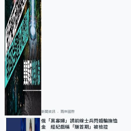
新聞資訊
兩岸國際
俄「黑寡婦」誘前線士兵閃婚騙撫恤
金 經紀戲稱「賺首期」被檢控