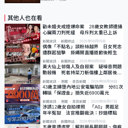
其他人也在看
勸未婚夫戒煙爆命案 28歲女教師連捅
心臟兩刀判死緩 母斥判太重已上訴
2026年08月05日
新聞資訊
新聞熱話
偶像「不點名」談粉絲越界 日女死忠
遭群起狙擊 掛繩開直播道歉後輕生
2026年08月06日
新聞資訊
新聞熱話
黃大仙上邨傷人及自殺案 疑噪音問題
動殺機 死者持菜刀斬傷樓上鄰居後墮
斃
2026年08月08日
新聞資訊
港聞
首頁新聞
43歲主婦墮內地公安電騙陷阱 分81次
轉賬「保證金」損失近6900萬元
2026年08月07日
新聞資訊
港聞
首頁新聞
涉誘12歲女自拍祼照 「A0」男捱足
年半冤獄 法官推翻裁決：抄錯標點
2026年08月06日
新聞資訊
新聞熱話
五歲童遭虐死｜解剖揭長期捱餓、傷痕