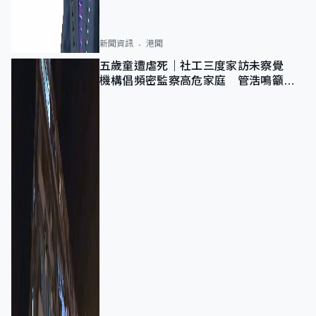
新聞資訊
港聞
五歲童遭虐死｜社工三度家訪未察覺
機構倡頻密監察高危家庭 管浩鳴籲加
強跨部門協作