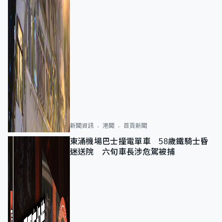
新聞資訊
港聞
首頁新聞
東涌機場巴士撞電單車 58歲鐵騎士昏
迷送院 六旬車長涉危駕被捕