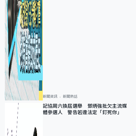
新聞資訊
新聞熱話
記協周六換屆選舉 鄧炳強批欠主流媒
體參選人 警告若違法定「釘死你」