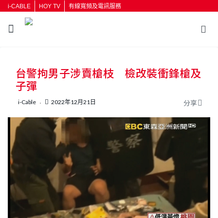
i-CABLE
HOY TV
有線寬頻及電訊服務
返回
台警拘男子涉賣槍枝 檢改裝衝鋒槍及
按輸入鍵開始搜尋
子彈
i-Cable
2022年12月21日
分享