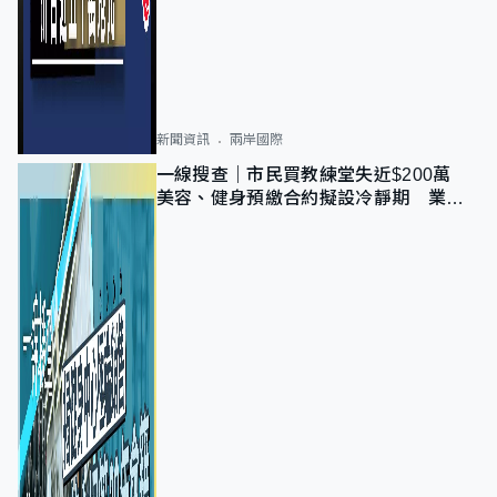
新聞資訊
兩岸國際
一線搜查｜市民買教練堂失近$200萬
美容、健身預繳合約擬設冷靜期 業界
憂退款計法對商戶不公