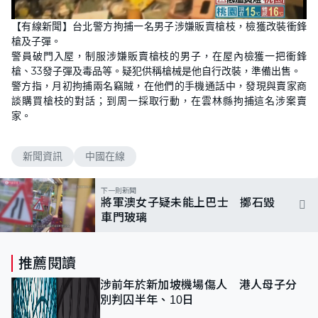
【有線新聞】台北警方拘捕一名男子涉嫌販賣槍枝，檢獲改裝衝鋒
槍及子彈。
警員破門入屋，制服涉嫌販賣槍枝的男子，在屋內檢獲一把衝鋒
槍、33發子彈及毒品等。疑犯供稱槍械是他自行改裝，準備出售。
警方指，月初拘捕兩名竊賊，在他們的手機通話中，發現與賣家商
談購買槍枝的對話；到周一採取行動，在雲林縣拘捕這名涉案賣
家。
新聞資訊
中國在線
下一則新聞
將軍澳女子疑未能上巴士 擲石毀
車門玻璃
推薦閱讀
涉前年於新加坡機場傷人 港人母子分
別判囚半年、10日