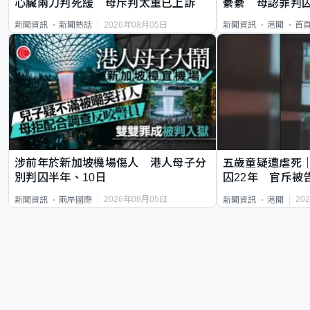
心臟兩刀判死緩 母斥判太重已上訴
纍纍 母認罪判囚
類案最惡劣
2026年08月05日
新聞資訊
新聞熱話
新聞資訊
港聞
首
涉前年於新加坡機場傷人 港人母子分
五歲童疑遭虐死
別判囚半年、10日
囚22年 官斥被
2026年08月05日
20
新聞資訊
兩岸國際
新聞資訊
港聞