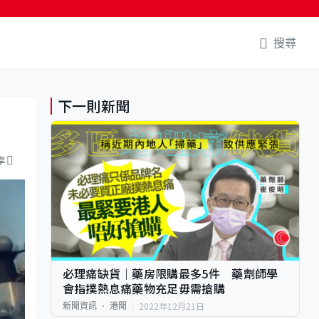
搜尋
下一則新聞
享
必理痛缺貨｜藥房限購最多5件 藥劑師學
會指撲熱息痛藥物充足毋需搶購
2022年12月21日
新聞資訊
港聞