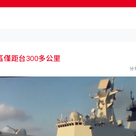
按輸入鍵開始搜尋
僅距台300多公里
分