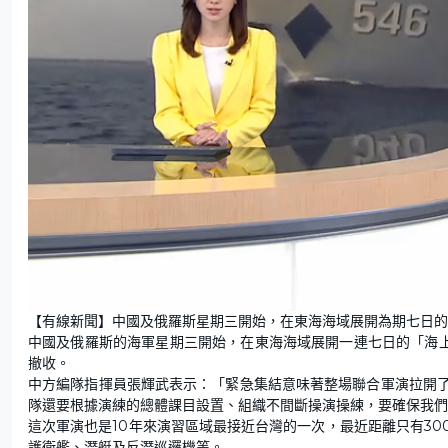
L
U
o
n
【有線新聞】中國及俄羅斯星期三開始，在東海海域展開為期七日的
a
m
d
u
中國及俄羅斯的海軍星期三開始，在東海海域展開一連七日的「海上
e
t
d
e
:
撤收。
4
6
中方編隊指揮員張輝武表示：「緊急集結意味著整場聯合軍演拉開
.
6
隊還要根據演練的總體課目設置、組織不間斷操演操練，要確保我們
2
%
這次軍演也是10年來演習區域最接近台灣的一次，最近距離只有3
護衛艦、潛艇及反潛巡邏機等。