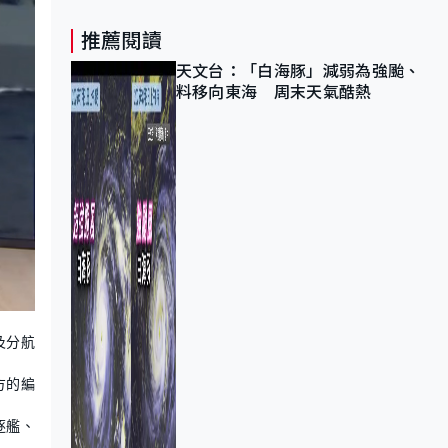
推薦閱讀
天文台：「白海豚」減弱為強颱、
料移向東海 周末天氣酷熱
及分航
方的編
逐艦、