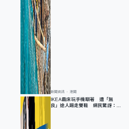
新聞資訊
港聞
IKEA霸床玩手機瞓著 遭「無
良」途人踢走雙鞋 網民驚訝：冇
著襪咁盡！？