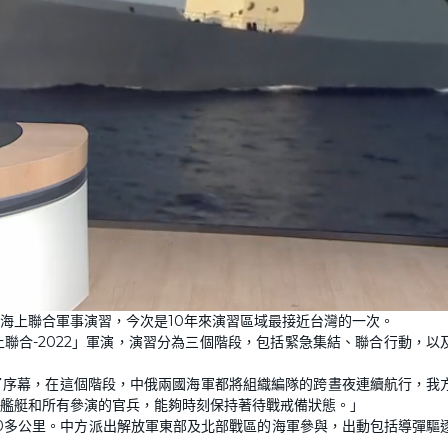
海上聯合軍事演習，今次是10年來演習區域最接近台灣的一次。
聯合-2022」軍演，演習分為三個階段，包括緊急集結、聯合行動，以
了序幕，在這個階段，中俄兩國海軍都將組織編隊的跨晝夜連續航行，我
艦艇和所有參演的官兵，能夠時刻保持著待戰戒備狀態。」
00多公里。中方派出解放軍東部及北部戰區的海軍參與，出動包括導彈驅