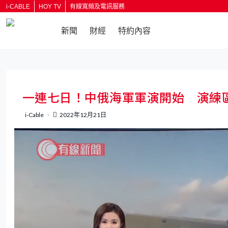
i-CABLE
HOY TV
有線寬頻及電訊服務
新聞
財經
特約內容
返回
一連七日！中俄海軍軍演開始 演練區
i-Cable
2022年12月21日