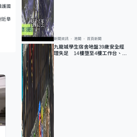
維護國
附近舉
新聞資訊
港聞
首頁新聞
九龍城學生宿舍地盤39歲安全經
理失足 14樓墮至4樓工作台、送
院不治