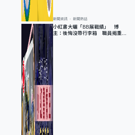
新聞資訊
新聞熱話
小紅書大曬「BB展戰績」 博
主：後悔沒帶行李箱 職員揭重複
入會「阻止唔到」