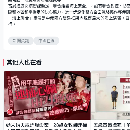
當局指這次演習課題是「聯合維護海上安全」，設有聯合封控、防
際和地區和平穩定的決心能力，進一步深化雙方全面戰略協作夥伴關
「海上聯合」軍演是中俄兩方雙邊框架內規模最大的海上演習，自2
行。
新聞資訊
中國在線
其他人也在看
勸未婚夫戒煙爆命案 28歲女教師連捅
五歲童遭虐死｜