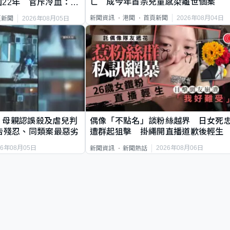
亡 成今年首宗兒童感染離世個案
22年 官斥冷血：同
2026年08月04日
新聞資訊
港聞
首頁新聞
2026年08月05日
頁新聞
｜母親認誤殺及虐兒判
偶像「不點名」談粉絲越界 日女死
告殘忍、同類案最惡劣
遭群起狙擊 掛繩開直播道歉後輕生
26年08月05日
2026年08月06日
新聞資訊
新聞熱話