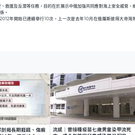
空、救援及反潛等任務，目的在於展示中俄加強共同應對海上安全威脅、
係。
012年開始已連續舉行10次，上一次是去年10月在俄羅斯彼得大帝灣
流感｜曾接種疫苗七歲男童染甲流死
解剖揭長期捱餓、傷痕